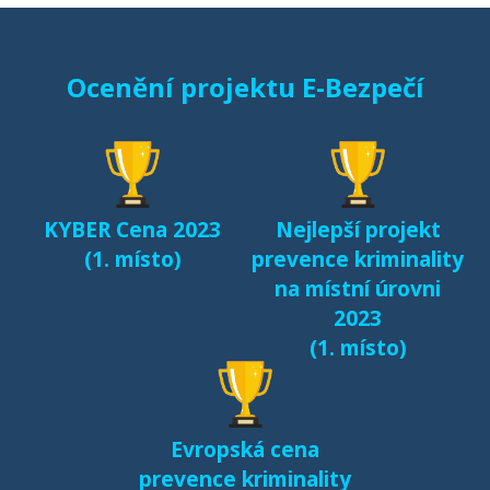
Starci na netu (2018)
Ocenění projektu E-Bezpečí
Sexting a rizikové
seznamování českých
dětí v kyberprostoru
(2017)
KYBER Cena 2023
Nejlepší projekt
Fenomén Minecraft v
(1. místo)
prevence kriminality
českém prostředí
na místní úrovni
(2017)
2023
(1. místo)
Další výsledky jsou k
dispozici na naší
samostatné stránce
Evropská cena
e-bezpeci.cz/vyzkum
.
prevence kriminality