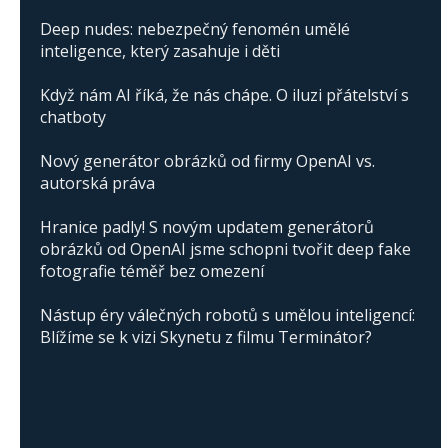
Deep nudes: nebezpečný fenomén umělé
inteligence, který zasahuje i děti
Když nám AI říká, že nás chápe. O iluzi přátelství s
chatboty
Nový generátor obrázků od firmy OpenAI vs.
autorská práva
Hranice padly! S novým updatem generátorů
obrázků od OpenAI jsme schopni tvořit deep fake
fotografie téměř bez omezení
Nástup éry válečných robotů s umělou inteligencí:
Blížíme se k vizi Skynetu z filmu Terminátor?