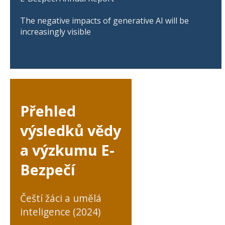
The negative impacts of generative AI will be
increasingly visible
Přehled
výsledků vědy
a výzkumu E-
Bezpečí
Čeští žáci a umělá
inteligence (2024)