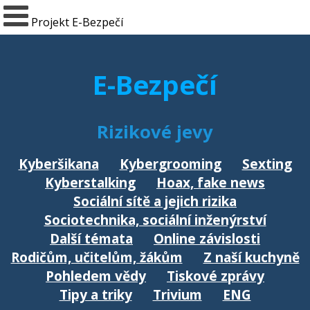
Projekt E-Bezpečí
E-Bezpečí
Rizikové jevy
Kyberšikana
Kybergrooming
Sexting
Kyberstalking
Hoax, fake news
Sociální sítě a jejich rizika
Sociotechnika, sociální inženýrství
Další témata
Online závislosti
Rodičům, učitelům, žákům
Z naší kuchyně
Pohledem vědy
Tiskové zprávy
Tipy a triky
Trivium
ENG