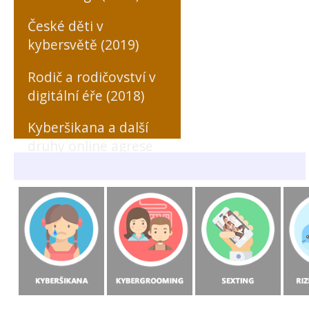
České děti v
kybersvětě (2019)
Rodič a rodičovství v
digitální éře (2018)
Kyberšikana a další
druhy online agrese
zaměřené na učitele
(MONO, 2018)
Rizikové formy
chování českých a
slovenských dětí v
prostředí internetu
(MONO, 2015)