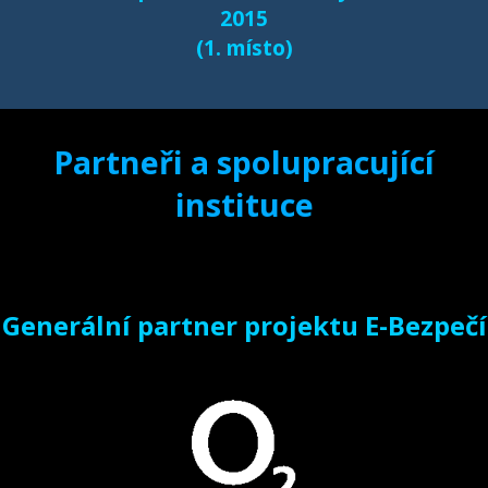
2015
(1. místo)
Partneři a spolupracující
instituce
Generální partner projektu E-Bezpečí