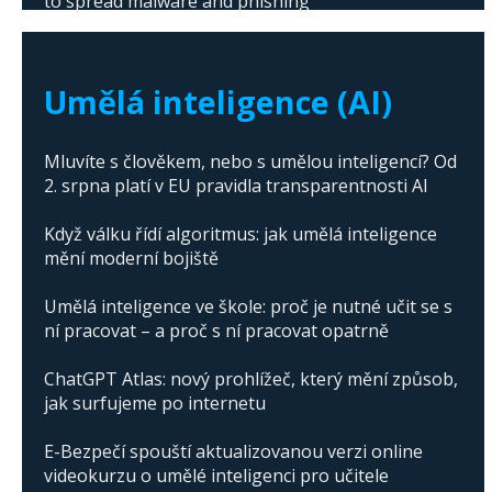
to spread malware and phishing
The abuse of artificial intelligence in Donald
Trump's campaign
Umělá inteligence (AI)
Mluvíte s člověkem, nebo s umělou inteligencí? Od
2. srpna platí v EU pravidla transparentnosti AI
Když válku řídí algoritmus: jak umělá inteligence
mění moderní bojiště
Umělá inteligence ve škole: proč je nutné učit se s
ní pracovat – a proč s ní pracovat opatrně
ChatGPT Atlas: nový prohlížeč, který mění způsob,
jak surfujeme po internetu
E-Bezpečí spouští aktualizovanou verzi online
videokurzu o umělé inteligenci pro učitele