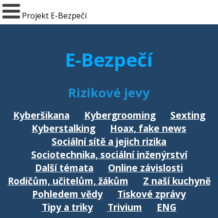
Projekt E-Bezpečí
E-Bezpečí
Rizikové jevy
Kyberšikana
Kybergrooming
Sexting
Kyberstalking
Hoax, fake news
Sociální sítě a jejich rizika
Sociotechnika, sociální inženýrství
Další témata
Online závislosti
Rodičům, učitelům, žákům
Z naší kuchyně
Pohledem vědy
Tiskové zprávy
Tipy a triky
Trivium
ENG