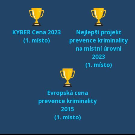
seznamování českých
dětí v kyberprostoru
(2017)
KYBER Cena 2023
Nejlepší projekt
Fenomén Minecraft v
(1. místo)
prevence kriminality
českém prostředí
na místní úrovni
(2017)
2023
(1. místo)
Další výsledky jsou k
dispozici na naší
samostatné stránce
Evropská cena
e-bezpeci.cz/vyzkum
.
prevence kriminality
2015
(1. místo)