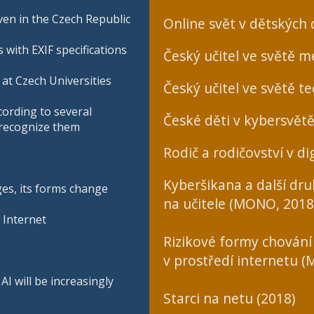
en in the Czech Republic
Online svět v dětských
 with EXIF specifications
Český učitel ve světě mé
at Czech Universities
Český učitel ve světě te
cording to several
České děti v kybersvětě
o recognize them
Rodič a rodičovství v dig
Kyberšikana a další dr
ges, its forms change
na učitele (MONO, 2018
 Internet
Rizikové formy chování
v prostředí internetu 
I will be increasingly
Starci na netu (2018)