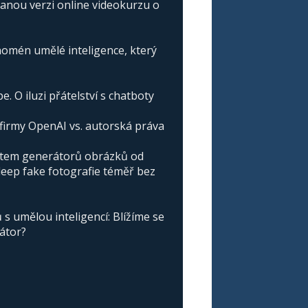
vanou verzi online videokurzu o
omén umělé inteligence, který
e. O iluzi přátelství s chatboty
irmy OpenAI vs. autorská práva
atem generátorů obrázků od
deep fake fotografie téměř bez
s umělou inteligencí: Blížíme se
nátor?