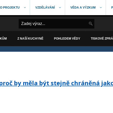
O PROJEKTU
VZDĚLÁVÁNÍ
VĚDA A VÝZKUM
ÁKŮM
Z NAŠÍ KUCHYNĚ
POHLEDEM VĚDY
TISKOVÉ ZPR
: proč by měla být stejně chráněná jak