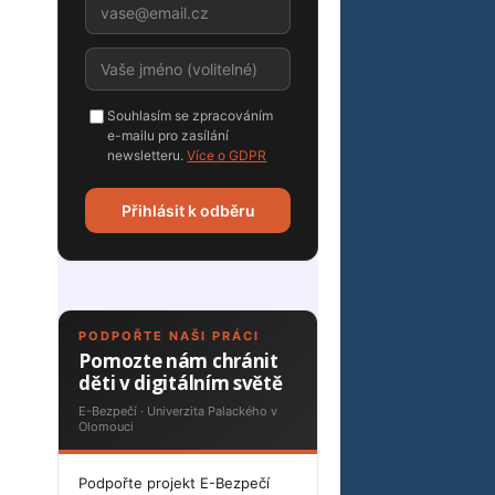
Souhlasím se zpracováním
e-mailu pro zasílání
newsletteru.
Více o GDPR
Přihlásit k odběru
PODPOŘTE NAŠI PRÁCI
Pomozte nám chránit
děti v digitálním světě
E-Bezpečí · Univerzita Palackého v
Olomouci
Podpořte projekt E-Bezpečí