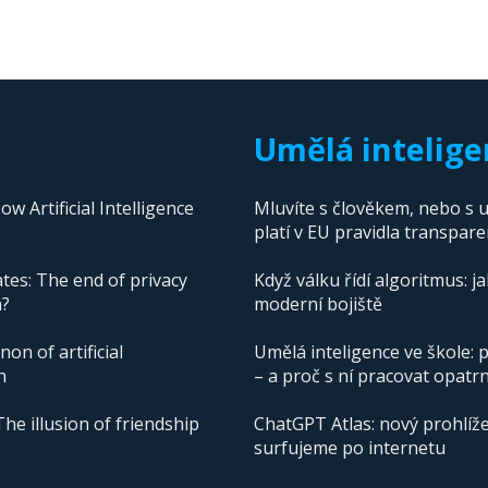
Umělá intelige
 Artificial Intelligence
Mluvíte s člověkem, nebo s u
platí v EU pravidla transpare
tes: The end of privacy
Když válku řídí algoritmus: j
n?
moderní bojiště
n of artificial
Umělá inteligence ve škole: p
n
– a proč s ní pracovat opatr
The illusion of friendship
ChatGPT Atlas: nový prohlíže
surfujeme po internetu