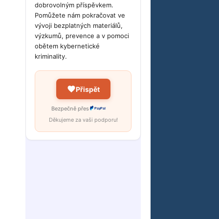
dobrovolným příspěvkem.
Pomůžete nám pokračovat ve
vývoji bezplatných materiálů,
výzkumů, prevence a v pomoci
obětem kybernetické
kriminality.
Přispět
Bezpečně přes
PayPal
Děkujeme za vaši podporu!