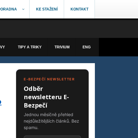
PORADNA
KE STAŽENÍ
KONTAKT
ÁVY
TIPY A TRIKY
TRIVIUM
ENG
E-BEZPEČÍ NEWSLETTER
Odběr
newsletteru E-
o
Bezpečí
Jednou měsíčně přehled
nejdůležitějších článků. Bez
spamu.