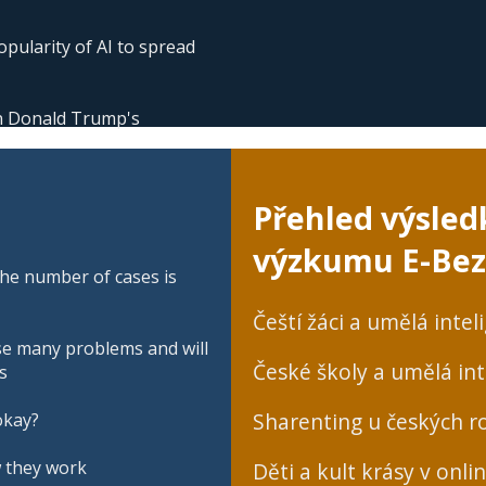
pularity of AI to spread
 in Donald Trump's
Přehled výsled
výzkumu E-Bez
he number of cases is
Čeští žáci a umělá intel
se many problems and will
České školy a umělá int
s
Sharenting u českých ro
okay?
w they work
Děti a kult krásy v onli