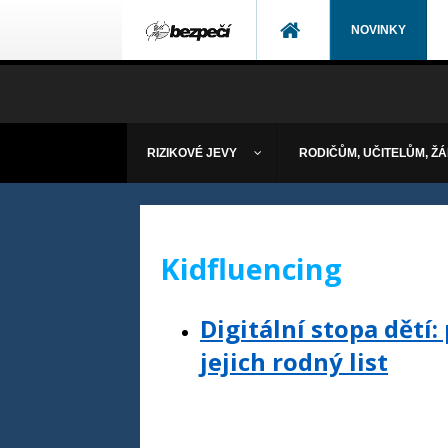
NOVINKY
RIZIKOVÉ JEVY
RODIČŮM, UČITELŮM, Ž
Kidfluencing
Digitální stopa dětí
jejich rodný list