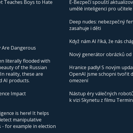
t Teaches Boys to Hate
E-Bezpečí spouští aktualizo
umělé inteligenci pro učitele
Deep nudes: nebezpečný fen
zasahuje i děti
Když nám AI říká, že nás cháp
y Are Dangerous
Nový generátor obrázků od f
 literally flooded with
beauty of the Russian
Hranice padly! S novým upd
n reality, these are
OpenAI jsme schopni tvořit 
d AI products.
omezení
igence Impact
Nástup éry válečných robotů 
k vizi Skynetu z filmu Termi
igence is here! It helps
detect manipulative
- for example in election