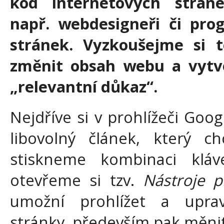
kód internetových stráne
např. webdesigneři či pro
stránek. Vyzkoušejme si t
změnit obsah webu a vytvo
„relevantní důkaz“.
Nejdříve si v prohlížeči Go
libovolný článek, který c
stiskneme kombinaci klá
otevřeme si tzv.
Nástroje p
umožní prohlížet a upra
stránky, především pak měnit