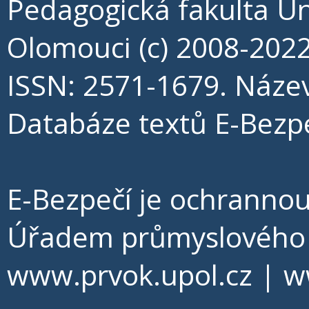
Pedagogická fakulta Un
Olomouci (c) 2008-202
ISSN: 2571-1679. Náze
Databáze textů E-Bezpe
E-Bezpečí je ochrann
Úřadem průmyslového v
www.prvok.upol.cz
|
w