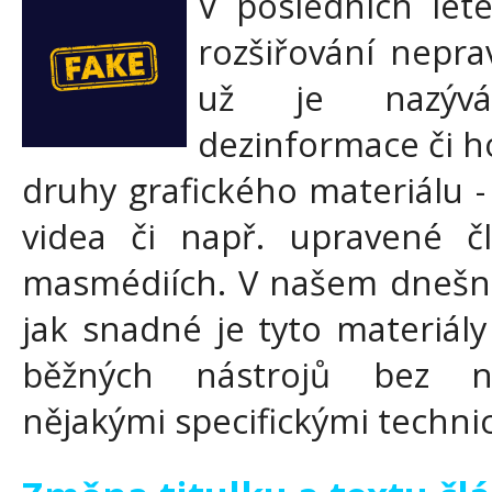
V posledních lete
rozšiřování nepra
už je nazýv
dezinformace či h
druhy grafického materiálu -
videa či např. upravené č
masmédiích. V našem dnešní
jak snadné je tyto materiály 
běžných nástrojů bez nu
nějakými specifickými techn