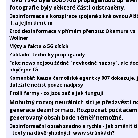
fotografie byly některé části odstraněny.
Dezinformace a konspirace spojené s královnou Alž
II. a jejím úmrtím
Zrod dezinformace v přímém přenosu: Okamura vs.
Wollner
Mýty a fakta o 5G sítích
Základní techniky propagandy
Fake news nejsou žádné "nevhodné názory", ale doc
obyčejné lži
Komentář: Kauza černošské agentky 007 dokazuje, j
důležité nečíst pouze nadpisy
Trollí farmy - co jsou zač a jak fungují
Mohutný rozvoj neurálních sítí je předzvěstí n
generace dezinformací. Rozpoznat počítačem
generovaný obsah bude téměř nemožné.
Dezinformační obsah snadno a rychle - Jak změnit t
i texty na důvěryhodných www stránkách?