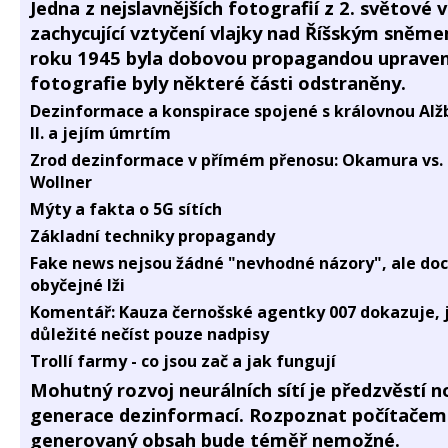
Jedna z nejslavnějších fotografií z 2. světové 
zachycující vztyčení vlajky nad Říšským sněm
roku 1945 byla dobovou propagandou upraven
fotografie byly některé části odstraněny.
Dezinformace a konspirace spojené s královnou Alž
II. a jejím úmrtím
Zrod dezinformace v přímém přenosu: Okamura vs.
Wollner
Mýty a fakta o 5G sítích
Základní techniky propagandy
Fake news nejsou žádné "nevhodné názory", ale doc
obyčejné lži
Komentář: Kauza černošské agentky 007 dokazuje, j
důležité nečíst pouze nadpisy
Trollí farmy - co jsou zač a jak fungují
Mohutný rozvoj neurálních sítí je předzvěstí n
generace dezinformací. Rozpoznat počítačem
generovaný obsah bude téměř nemožné.