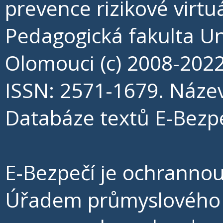
prevence rizikové virt
Pedagogická fakulta Un
Olomouci (c) 2008-202
ISSN: 2571-1679. Náze
Databáze textů E-Bezpe
E-Bezpečí je ochrann
Úřadem průmyslového v