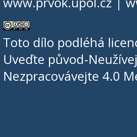
www.prvok.upol.cz
|
w
Toto dílo podléhá licen
Uveďte původ-Neužíve
Nezpracovávejte 4.0 M