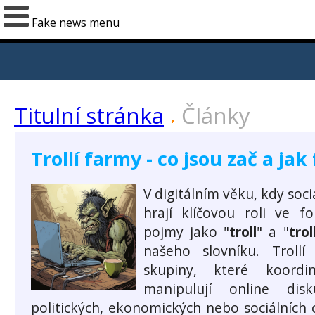
Fake news menu
Titulní stránka
Články
Trollí farmy - co jsou zač a jak
V digitálním věku, kdy soc
hrají klíčovou roli ve f
pojmy jako "
troll
" a "
trol
našeho slovníku. Troll
skupiny, které koordi
manipulují online di
politických, ekonomických nebo sociálních 