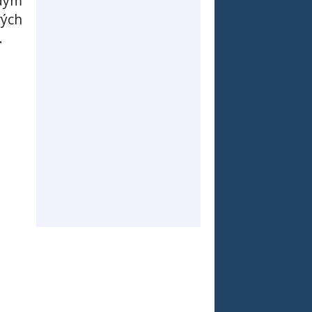
 dým
rých
.