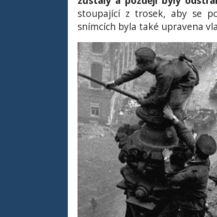
zůstaly a později byly odstr
stoupající z trosek, aby se 
snímcích byla také upravena vla