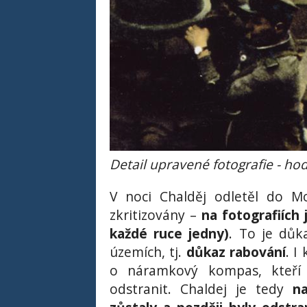
Detail upravené fotografie - h
V noci Chalděj odletěl do Mo
zkritizovány –
na fotografiích 
každé ruce jedny)
. To je důk
územích, tj.
důkaz rabování
. I
o náramkový kompas, kteří v
odstranit. Chaldej je tedy
n