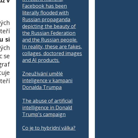
už v
Facebook has been
literally flooded with
Russian propaganda
dých
depicting the beauty of
teří
the Russian Federation
u si
and the Russian people.
In reality, these are fakes,
rých
collages, doctored images
c se
and AI products.
graf
tuje
Zneužívání umělé
teří
inteligence v kampani
Donalda Trumpa
The abuse of artificial
intelligence in Donald
Trump's campaign
Co je to hybridní válka?