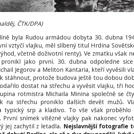
halděj, ČTK/DPA)
líně byla Rudou armádou dobyta 30. dubna 19
í vztyčí vlajku, měl slíbený titul Hrdina Sověts
výhod, včetně doživotní renty). Ve zmatku však n
pronikl jako první. 30. dubna odpoledne sic
hail Jegorov a Meliton Kantaria, kteří vyvěsili vl
ak stáhnout, protože budova ještě tou dobou do
odařilo dostat na střechu a vyvěsit vlajku, tři ho
kupina rotmistra Michaila Minina společně se čt
ak na střechu proniklo dalších devět mužů. Vl
a typický srp a kladivo. To vše však proběhlo
. První snímek vítězné vlajky pak nakonec vyfoti
 jej zachytil z letadla.
Nejslavnější fotografie 