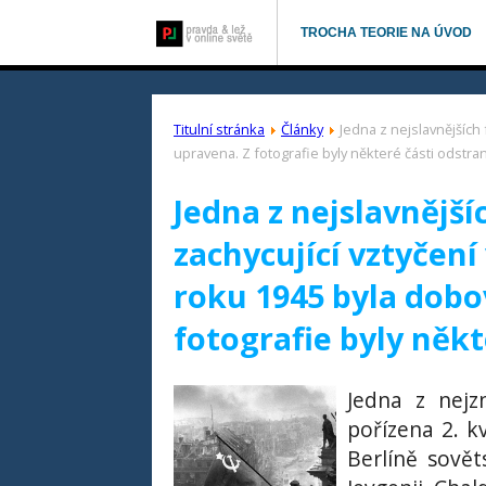
TROCHA TEORIE NA ÚVOD
Titulní stránka
Články
Jedna z nejslavnějších
upravena. Z fotografie byly některé části odstra
Jedna z nejslavnějšíc
zachycující vztyčen
roku 1945 byla dob
fotografie byly někt
Jedna z nejz
pořízena 2. 
Berlíně sovět