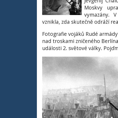
Jevgenij Chal
Moskvy upra
vymazány. V
vznikla, zda skutečně odráží r
Fotografie vojáků Rudé armády 
nad troskami zničeného Berlína
události 2. světové války. Pojď