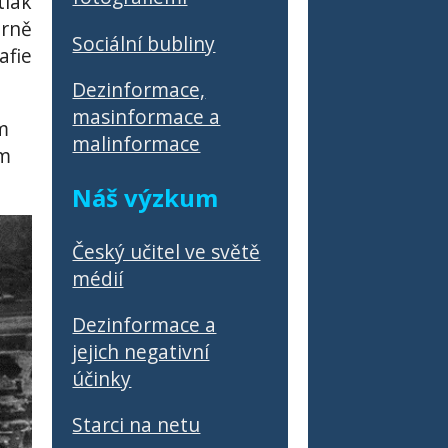
tlak
rně
Sociální bubliny
fie
Dezinformace,
masinformace a
m
malinformace
ím
Náš výzkum
Český učitel ve světě
médií
Dezinformace a
jejich negativní
účinky
Starci na netu