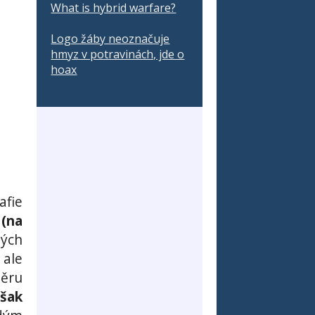
What is hybrid warfare?
Logo žáby neoznačuje
hmyz v potravinách, jde o
hoax
afie
 (na
tých
 ale
ěru
však