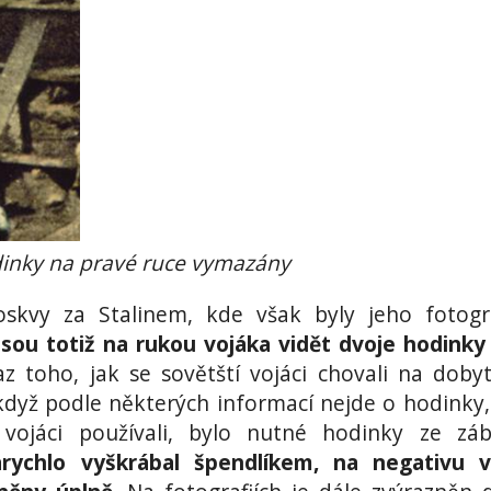
odinky na pravé ruce vymazány
skvy za Stalinem, kde však byly jeho fotogr
jsou totiž na rukou vojáka vidět dvoje hodinky
az toho, jak se sovětští vojáci chovali na doby
 když podle některých informací nejde o hodinky,
ojáci používali, bylo nutné hodinky ze záb
arychlo vyškrábal špendlíkem, na negativu 