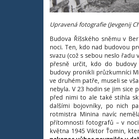
Upravená fotografie (Jevgenij C
Budova Říšského sněmu v Ber
noci. Ten, kdo nad budovou prvn
svazu (což s sebou neslo řadu 
přesně určit, kdo do budovy 
budovy pronikli průzkumníci Mic
ve druhém patře, museli se vš
nebyla. V 23 hodin se jim sice p
před nimi to ale také stihla s
dalšími bojovníky, po nich p
rotmistra Minina navíc neměl
přítomnosti fotografů – v noci
května 1945 Viktor Ťomin, který