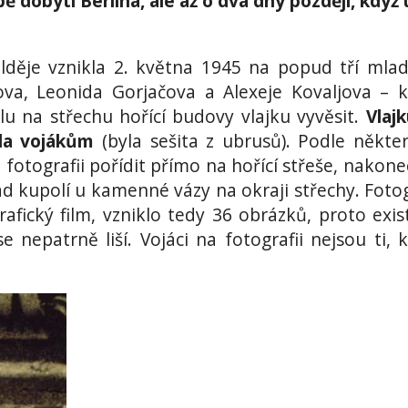
 dobytí Berlína, ale až o dva dny později, když 
alděje vznikla 2. května 1945 na popud tří mla
va, Leonida Gorjačova a Alexeje Kovaljova – k
olu na střechu hořící budovy vlajku vyvěsit.
Vlajk
ila vojákům
(byla sešita z ubrusů). Podle někte
otografii pořídit přímo na hořící střeše, nakone
nad kupolí u kamenné vázy na okraji střechy. Foto
afický film, vzniklo tedy 36 obrázků, proto exis
e nepatrně liší. Vojáci na fotografii nejsou ti, k