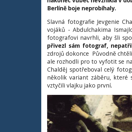
nakonec vůbec nevznikla v době
Berlíně boje neprobíhaly.
Slavná fotografie Jevgenie Ch
vojáků - Abdulchakima Ismajlo
fotografovi navrhli, aby šli sp
přivezl sám fotograf, nepatř
zdrojů dokonce Původně chtěli f
ale rozhodli pro to vyfotit se 
Chalděj spotřeboval celý fotogr
několik variant záběru, které s
vztyčili vlajku jako první.