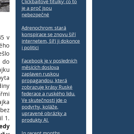
Clickbaitové titulky: co to
je a proč jsou
nebezpečné
Adrenochrom: stará
konspirace se znovu šíří
45 v
internetem, šíří ji dokonce
kého
i politici
ešlo
e do
Facebook je v posledních
měsících doslova
ajku
zaplaven ruskou
byta
propagandou, která
diny
zobrazuje krásy Ruské
yřmi
federace a ruského lidu.
Ve skutečnosti jde o
ajka
podvrhy, koláže,
 bez
upravené obrázky a
l 1.
produkty AI.
tedy
In recent months,