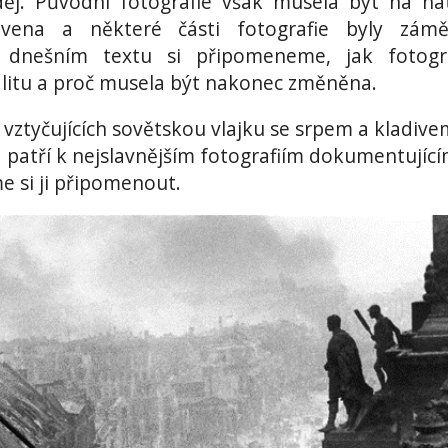
děj. Původní fotografie však musela být na ná
vena a některé části fotografie byly zámě
 dnešním textu si připomeneme, jak fotogra
ealitu a proč musela být nakonec změněna.
vztyčujících sovětskou vlajku se srpem a kladive
 patří k nejslavnějším fotografiím dokumentujíc
me si ji připomenout.