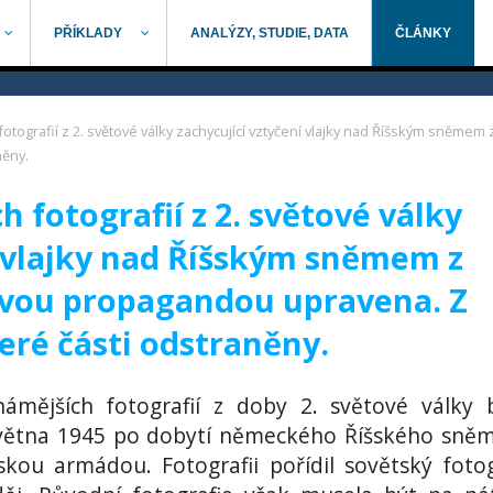
PŘÍKLADY
ANALÝZY, STUDIE, DATA
ČLÁNKY
 fotografií z 2. světové války zachycující vztyčení vlajky nad Říšským sněm
něny.
h fotografií z 2. světové války
í vlajky nad Říšským sněmem z
ovou propagandou upravena. Z
eré části odstraněny.
námějších fotografií z doby 2. světové války 
května 1945 po dobytí německého Říšského sně
skou armádou. Fotografii pořídil sovětský foto