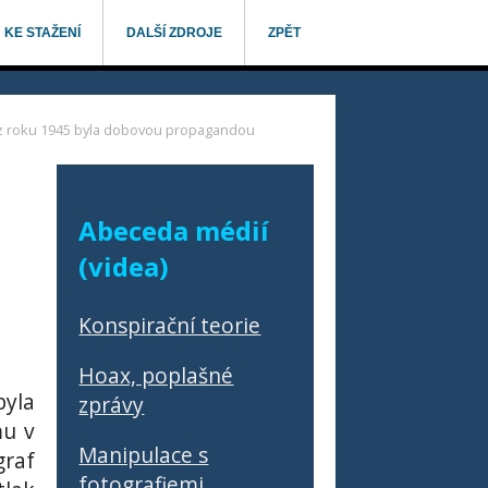
KE STAŽENÍ
DALŠÍ ZDROJE
ZPĚT
em z roku 1945 byla dobovou propagandou
Abeceda médií
(videa)
Konspirační teorie
Hoax, poplašné
byla
zprávy
mu v
Manipulace s
graf
fotografiemi