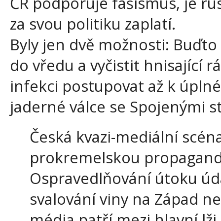
ČR podporuje fašismus, je ru
za svou politiku zaplatí.
Byly jen dvě možnosti: Buďto
do vředu a vyčistit hnisající 
infekci postupovat až k úpln
jaderné válce se Spojenými st
Česká kvazi-mediální scéna
prokremelskou propagand
Ospravedlňování útoku úd
svalování viny na Západ n
média patří mezi hlavní lž