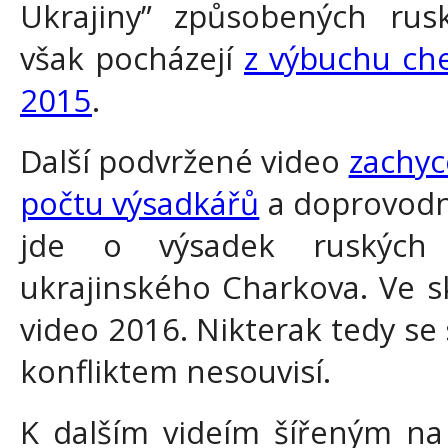
Ukrajiny” způsobených rus
však pocházejí
z výbuchu che
2015
.
Další podvržené video
zachyc
počtu výsadkářů
a doprovodný
jde o výsadek ruských p
ukrajinského Charkova. Ve s
video 2016. Nikterak tedy s
konfliktem nesouvisí.
K dalším videím šířeným na