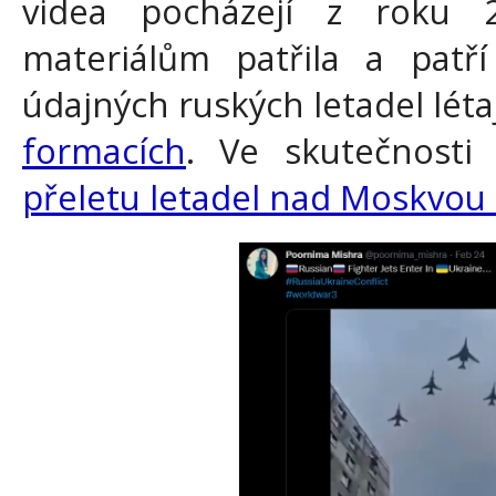
videa pocházejí z roku
materiálům patřila a patří
údajných ruských letadel léta
formacích
. Ve skutečnosti
přeletu letadel nad Moskvou