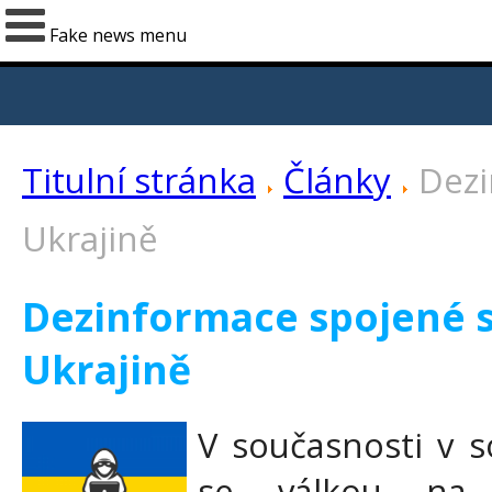
Fake news menu
Titulní stránka
Články
Dezi
Ukrajině
Dezinformace spojené s
Ukrajině
V současnosti v sou
se válkou na 