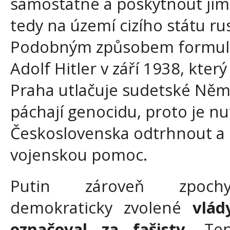
samostatné a poskytnout jim
tedy na území cizího státu r
Podobným způsobem formulo
Adolf Hitler v září 1938, který
Praha utlačuje sudetské Němc
páchají genocidu, proto je nu
Československa odtrhnout a 
vojenskou pomoc.
Putin zároveň zpochyb
demokraticky zvolené
vlád
označoval za fašisty
. Ten