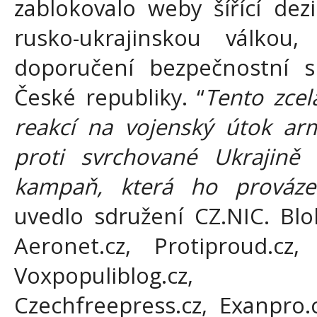
zablokovalo weby šířící de
rusko-ukrajinskou válko
doporučení bezpečnostní s
České republiky. “
Tento zce
reakcí na vojenský útok ar
proti svrchované Ukrajině
kampaň, která ho provázel
uvedlo sdružení CZ.NIC. Bl
Aeronet.cz, Protiproud.cz,
Voxpopuliblog.cz, P
Czechfreepress.cz, Exanpro.