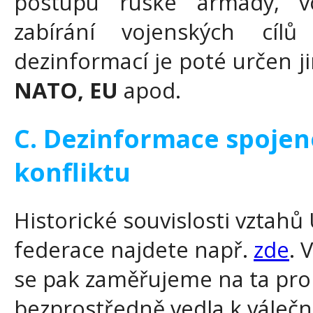
postupu ruské armády, vo
zabírání vojenských cílů
dezinformací je poté určen 
NATO, EU
apod.
C. Dezinformace spojené
konfliktu
Historické souvislosti vztahů
federace najdete např.
zde
. 
se pak zaměřujeme na ta proh
bezprostředně vedla k válečn