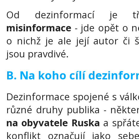
Od dezinformací je tř
misinformace
- jde opět o n
o nichž je ale její autor či 
jsou pravdivé.
B. Na koho cílí dezinfo
Dezinformace spojené s válko
různé druhy publika - někte
na obyvatele Ruska
a spřát
konflikt označují jako seb