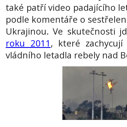
také patří video padajícího l
podle komentáře o sestřelen
Ukrajinou. Ve skutečnosti j
roku 2011
, které zachycují 
vládního letadla rebely nad B