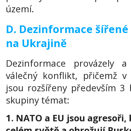
území.
D. Dezinformace šířené
na Ukrajině
Dezinformace provázely a
válečný konflikt, přičemž 
jsou rozšířeny především 3 
skupiny témat:
1. NATO a EU jsou agresoři, k
celém světě a ohrožují Rusk