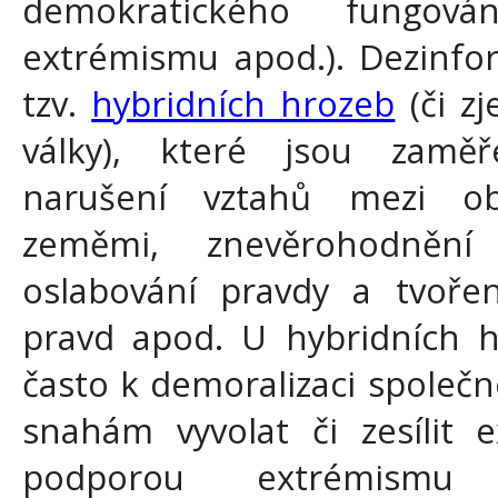
demokratického fungován
extrémismu apod.). Dezinfo
tzv.
hybridních hrozeb
(či z
války), které jsou zamě
narušení vztahů mezi ob
zeměmi, znevěrohodnění s
oslabování pravdy a tvoření
pravd apod. U hybridních h
často k demoralizaci společnos
snahám vyvolat či zesílit ex
podporou extrémismu 