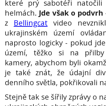
které prý sabotéři natočil
helmách.
Jde však o podvrh
z
Bellingcat
video nevznik
ukrajinském území ovládan
naprosto logicky - pokud jd
území, těžko si na přilby
kamery, abychom byli okamži
je také znát, že údajní div
denního světla, pokřikovali n
Stejně tak se šířily zprávy o 