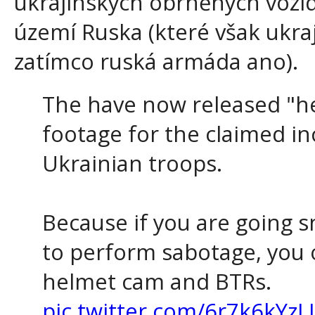
ukrajinských obrněných vozi
území Ruska (které však ukr
zatímco ruská armáda ano).
The have now released "h
footage for the claimed in
Ukrainian troops.
Because if you are going s
to perform sabotage, you 
helmet cam and BTRs.
pic.twitter.com/6r7k6kYzLI