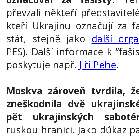
převzali někteří představite
kteří Ukrajinu označují za faš
stát, stejně jako
další orga
PES). Další informace k “faš
poskytuje např.
Jiří Pehe
.
Moskva zároveň tvrdila, 
zneškodnila dvě ukrajinsk
pět ukrajinských saboté
ruskou hranici. Jako důkaz pa