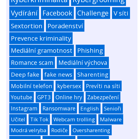
Vydírání
Facebook
Challenge
V síti
Sextortion
Poradenství
Prevence kriminality
Mediální gramotnost
Phishing
Romance scam
Mediální výchova
Deep fake
fake news
Sharenting
Mobilní telefon
kybersex
Prevíti na síti
Youtube
GPT3
Online hry
Zabezpečení
Instagram
Ransomware
English
Senioři
Učitel
Tik Tok
Webcam trolling
Malware
Modrá velryba
Rodiče
Oversharenting