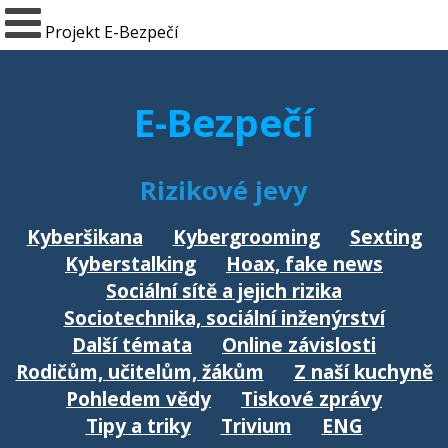
Projekt E-Bezpečí
E-Bezpečí
Rizikové jevy
Kyberšikana
Kybergrooming
Sexting
Kyberstalking
Hoax, fake news
Sociální sítě a jejich rizika
Sociotechnika, sociální inženýrství
Další témata
Online závislosti
Rodičům, učitelům, žákům
Z naší kuchyně
Pohledem vědy
Tiskové zprávy
Tipy a triky
Trivium
ENG