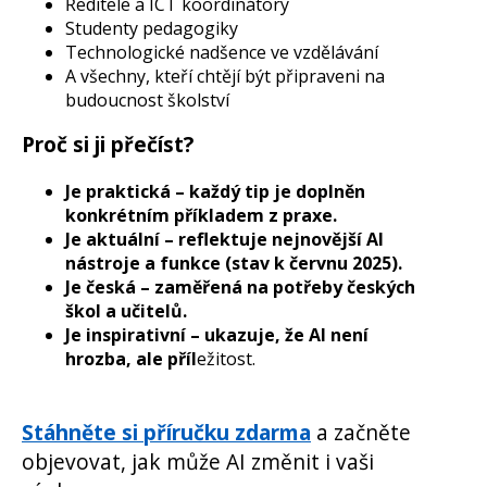
Ředitele a ICT koordinátory
Studenty pedagogiky
Technologické nadšence ve vzdělávání
A všechny, kteří chtějí být připraveni na
budoucnost školství
Proč si ji přečíst?
Je praktická – každý tip je doplněn
konkrétním příkladem z praxe.
Je aktuální – reflektuje nejnovější AI
nástroje a funkce (stav k červnu 2025).
Je česká – zaměřená na potřeby českých
škol a učitelů.
Je inspirativní – ukazuje, že AI není
hrozba, ale příl
ežitost.
Stáhněte si příručku zdarma
a začněte
objevovat, jak může AI změnit i vaši