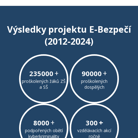
Výsledky projektu E-Bezpečí
(2012-2024)
+
+
235000
90000
proškolených žáků ZŠ
proškolených
a SŠ
dospělých
+
+
8000
300
podpořených obětí
vzdělávacích akcí
kyberkriminality
ročně