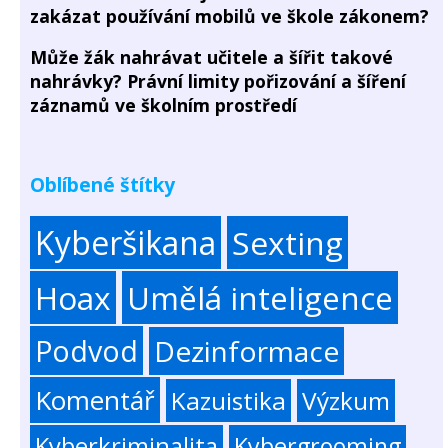
zakázat používání mobilů ve škole zákonem?
Může žák nahrávat učitele a šířit takové
nahrávky? Právní limity pořizování a šíření
záznamů ve školním prostředí
Oblíbené štítky
Kyberšikana
Sexting
Hoax
Umělá inteligence
Podvod
Dezinformace
Komentář
Kazuistika
Výzkum
Kyberkriminalita
Kybergrooming