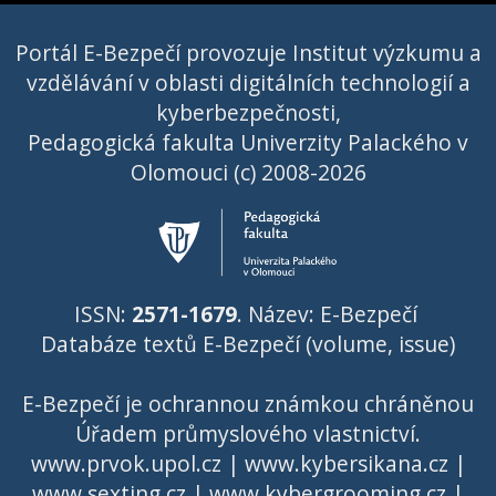
Portál E-Bezpečí provozuje Institut výzkumu a
vzdělávání v oblasti digitálních technologií a
kyberbezpečnosti,
Pedagogická fakulta Univerzity Palackého v
Olomouci (c) 2008-2026
ISSN:
2571-1679
. Název: E-Bezpečí
Databáze textů E-Bezpečí (volume, issue)
E-Bezpečí je ochrannou známkou chráněnou
Úřadem průmyslového vlastnictví
.
www.prvok.upol.cz
|
www.kybersikana.cz
|
www.sexting.cz
|
www.kybergrooming.cz
|