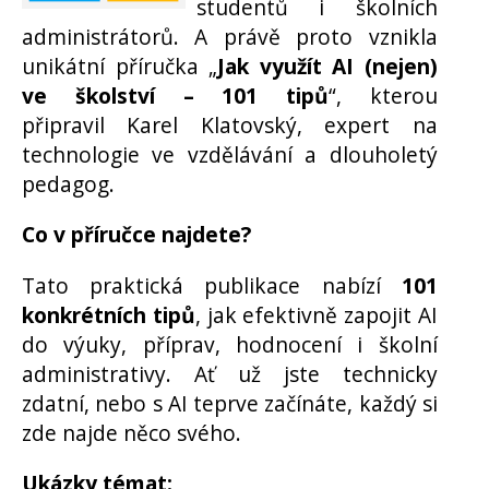
studentů i školních
administrátorů. A právě proto vznikla
unikátní příručka „
Jak využít AI (nejen)
ve školství – 101 tipů
“, kterou
připravil Karel Klatovský, expert na
technologie ve vzdělávání a dlouholetý
pedagog.
Co v příručce najdete?
Tato praktická publikace nabízí
101
konkrétních tipů
, jak efektivně zapojit AI
do výuky, příprav, hodnocení i školní
administrativy. Ať už jste technicky
zdatní, nebo s AI teprve začínáte, každý si
zde najde něco svého.
Ukázky témat: