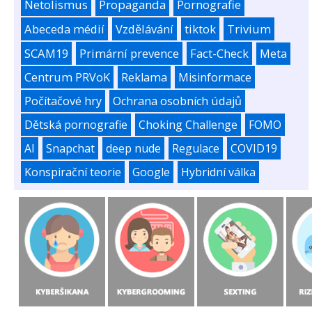
Netolismus
Propaganda
Pornografie
Abeceda médií
Vzdělávání
tiktok
Trivium
SCAM19
Primární prevence
Fact-Check
Meta
Centrum PRVoK
Reklama
Misinformace
Počítačové hry
Ochrana osobních údajů
Dětská pornografie
Choking Challenge
FOMO
AI
Snapchat
deep nude
Regulace
COVID19
Konspirační teorie
Google
Hybridní válka