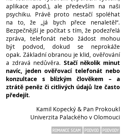
aplikace apod.), ale především na naši
psychiku. Právě proto nestačí spoléhat
na to, že „já bych přece nenaletěl“.
Bezpečnější je počítat s tím, že podezřelá
zpráva, telefonát nebo žádost mohou
být podvod, dokud se neprokáže
opak. Základní obranou je klid, ověřování
a zdravá nedůvěra.
Stačí několik minut
navíc, jeden ověřovací telefonát nebo
konzultace s blízkým člověkem – a
ztrátě peněz či citlivých údajů lze často
předejít
.
Kamil Kopecký & Pan Prokoukl
Univerzita Palackého v Olomouci
ROMANCE SCAM
PODVOD
PODVODY