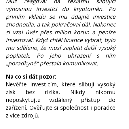
Muž reagoval na reklamu slibující
výnosnou investici do kryptoměn. Po
prvním vkladu se mu údajně investice
zhodnotila, a tak pokračoval dál. Nakonec
si vzal úvěr přes milion korun a peníze
investoval. Když chtěl finance vybrat, bylo
mu sděleno, že musí zaplatit další vysoký
poplatek. Po jeho uhrazení s ním
„poradkyně“ přestala komunikovat.
Na co si dát pozor:
Nevěřte investicím, které slibují vysoký
zisk bez rizika. Nikdy nikomu
neposkytujte vzdálený přístup do
zařízení. Ověřujte si společnost i poradce
z více zdrojů.