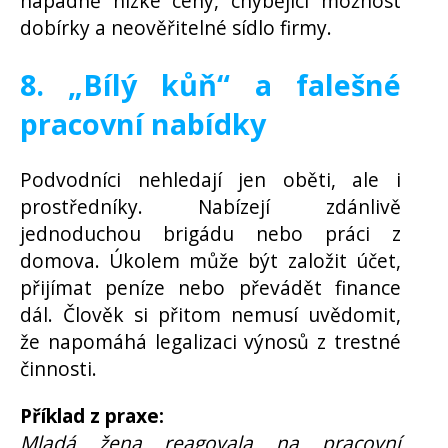
nápadně nízké ceny, chybějící možnost
dobírky a neověřitelné sídlo firmy.
8. „Bílý kůň“ a falešné
pracovní nabídky
Podvodníci nehledají jen oběti, ale i
prostředníky. Nabízejí zdánlivě
jednoduchou brigádu nebo práci z
domova. Úkolem může být založit účet,
přijímat peníze nebo převádět finance
dál. Člověk si přitom nemusí uvědomit,
že napomáhá legalizaci výnosů z trestné
činnosti.
Příklad z praxe:
Mladá žena reagovala na pracovní