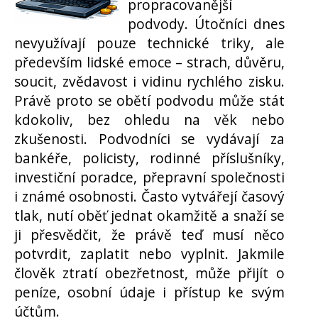
propracovanější
podvody. Útočníci dnes
nevyužívají pouze technické triky, ale
především lidské emoce – strach, důvěru,
soucit, zvědavost i vidinu rychlého zisku.
Právě proto se obětí podvodu může stát
kdokoliv, bez ohledu na věk nebo
zkušenosti. Podvodníci se vydávají za
bankéře, policisty, rodinné příslušníky,
investiční poradce, přepravní společnosti
i známé osobnosti. Často vytvářejí časový
tlak, nutí oběť jednat okamžitě a snaží se
ji přesvědčit, že právě teď musí něco
potvrdit, zaplatit nebo vyplnit. Jakmile
člověk ztratí obezřetnost, může přijít o
peníze, osobní údaje i přístup ke svým
účtům.