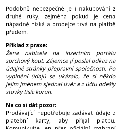
Podobně nebezpečné je i nakupování z
druhé ruky, zejména pokud je cena
nápadně nízká a prodejce trvá na platbě
předem.
Příklad z praxe:
Žena nabízela na inzertním portálu
sprchový kout. Zájemce jí poslal odkaz na
údajné stránky přepravní společnosti. Po
vyplnění údajů se ukázalo, že si někdo
jejím jménem sjednal úvěr a z účtu odešly
stovky tisíc korun.
Na co si dát pozor:
Prodávající nepotřebuje zadávat údaje z
platební karty, aby přijal platbu.
Komunikujte jen přes oficiální rozhraní