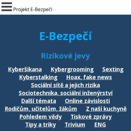
Projekt E-Bezpečí
E-Bezpečí
Rizikové jevy
Kyberšikana
Kybergrooming
Sexting
Kyberstalking
Hoax, fake news
Sociální sítě a jejich rizika
Sociotechnika, sociální inženýrství
Další témata
Online závislosti
Rodičům, učitelům, žákům
Z naší kuchyně
Pohledem vědy
Tiskové zprávy
Tipy a triky
Trivium
ENG