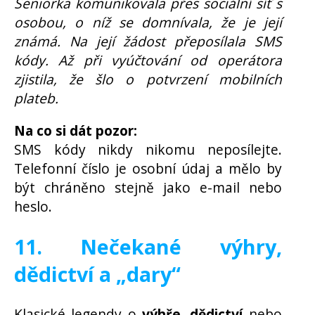
Seniorka komunikovala přes sociální síť s
osobou, o níž se domnívala, že je její
známá. Na její žádost přeposílala SMS
kódy. Až při vyúčtování od operátora
zjistila, že šlo o potvrzení mobilních
plateb.
Na co si dát pozor:
SMS kódy nikdy nikomu neposílejte.
Telefonní číslo je osobní údaj a mělo by
být chráněno stejně jako e-mail nebo
heslo.
11. Nečekané výhry,
dědictví a „dary“
Klasické legendy o
výhře, dědictví
nebo