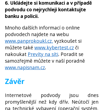
6. Ukládejte si komunikaci a v případě
podvodu co nejrychleji kontaktujte
banku a policii.
Mnoho dalších informací o online
podvodech najdete na webu
www.panprokoukl.cz,
vyzkoušet si
můžete také
www.kybertest.cz
či
nakoukat
Prevíty na síti
. Poradit se
samozřejmě můžete v naší poradně
www.napisnam.cz
.
Závěr
Internetové podvody jsou dnes
promyšlenější než kdy dřív. Neútočí jen
na technické vybavení (operační systém,