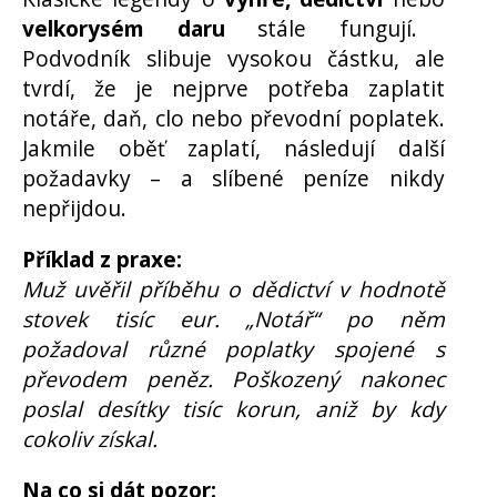
velkorysém daru
stále fungují.
Podvodník slibuje vysokou částku, ale
tvrdí, že je nejprve potřeba zaplatit
notáře, daň, clo nebo převodní poplatek.
Jakmile oběť zaplatí, následují další
požadavky – a slíbené peníze nikdy
nepřijdou.
Příklad z praxe:
Muž uvěřil příběhu o dědictví v hodnotě
stovek tisíc eur. „Notář“ po něm
požadoval různé poplatky spojené s
převodem peněz. Poškozený nakonec
poslal desítky tisíc korun, aniž by kdy
cokoliv získal.
Na co si dát pozor: