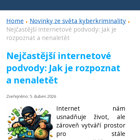
Home
Novinky ze světa kyberkriminality
Nejčastější internetové podvody: Jak je
rozpoznat a nenaletět
Nejčastější internetové
podvody: Jak je rozpoznat
a nenaletět
Zveřejněno: 5. duben 2026
Internet nám
usnadňuje život, ale
zároveň vytváří prostor
pro stále