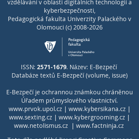
vzdělávání v oblasti digitálních technologií a
kyberbezpečnosti,
Pedagogická fakulta Univerzity Palackého v
Olomouci (c) 2008-2026
ISSN:
2571-1679
. Název: E-Bezpečí
Databáze textů E-Bezpečí (volume, issue)
E-Bezpečí je ochrannou známkou chráněnou
Úřadem průmyslového vlastnictví
.
www.prvok.upol.cz
|
www.kybersikana.cz
|
www.sexting.cz
|
www.kybergrooming.cz
|
www.netolismus.cz
|
www.factninja.cz