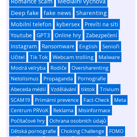
Romance scam
Mediální výchova
Deep fake
fake news
Sharenting
Mobilní telefon
kybersex
Prevíti na síti
Youtube
GPT3
Online hry
Zabezpečení
Instagram
Ransomware
English
Senioři
Učitel
Tik Tok
Webcam trolling
Malware
Modrá velryba
Rodiče
Oversharenting
Netolismus
Propaganda
Pornografie
Abeceda médií
Vzdělávání
tiktok
Trivium
SCAM19
Primární prevence
Fact-Check
Meta
Centrum PRVoK
Reklama
Misinformace
Počítačové hry
Ochrana osobních údajů
Dětská pornografie
Choking Challenge
FOMO