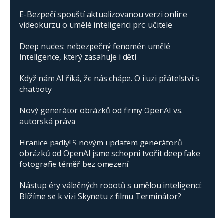
E-Bezpečí spouští aktualizovanou verzi online
videokurzu o umělé inteligenci pro učitele
Deep nudes: nebezpečný fenomén umělé
inteligence, který zasahuje i děti
Když nám AI říká, že nás chápe. O iluzi přátelství s
chatboty
Nový generátor obrázků od firmy OpenAI vs.
autorská práva
Hranice padly! S novým updatem generátorů
obrázků od OpenAI jsme schopni tvořit deep fake
fotografie téměř bez omezení
Nástup éry válečných robotů s umělou inteligencí:
Blížíme se k vizi Skynetu z filmu Terminátor?