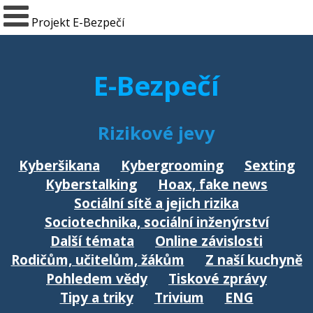
Projekt E-Bezpečí
E-Bezpečí
Rizikové jevy
Kyberšikana
Kybergrooming
Sexting
Kyberstalking
Hoax, fake news
Sociální sítě a jejich rizika
Sociotechnika, sociální inženýrství
Další témata
Online závislosti
Rodičům, učitelům, žákům
Z naší kuchyně
Pohledem vědy
Tiskové zprávy
Tipy a triky
Trivium
ENG