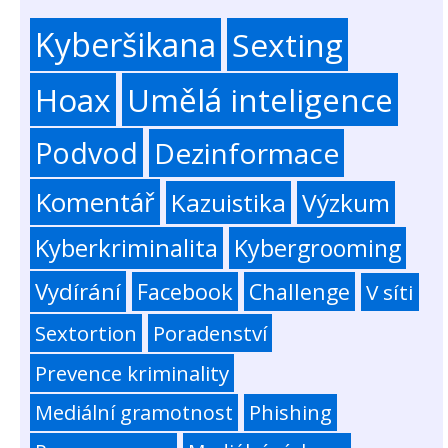
Kyberšikana
Sexting
Hoax
Umělá inteligence
Podvod
Dezinformace
Komentář
Kazuistika
Výzkum
Kyberkriminalita
Kybergrooming
Vydírání
Facebook
Challenge
V síti
Sextortion
Poradenství
Prevence kriminality
Mediální gramotnost
Phishing