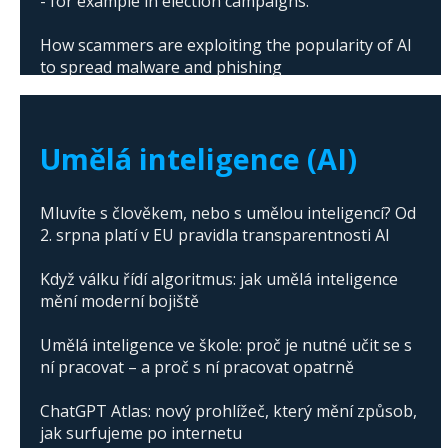
- for example in election campaigns.
How scammers are exploiting the popularity of AI
to spread malware and phishing
The abuse of artificial intelligence in Donald
Trump's campaign
Umělá inteligence (AI)
Mluvíte s člověkem, nebo s umělou inteligencí? Od
2. srpna platí v EU pravidla transparentnosti AI
Když válku řídí algoritmus: jak umělá inteligence
mění moderní bojiště
Umělá inteligence ve škole: proč je nutné učit se s
ní pracovat – a proč s ní pracovat opatrně
ChatGPT Atlas: nový prohlížeč, který mění způsob,
jak surfujeme po internetu