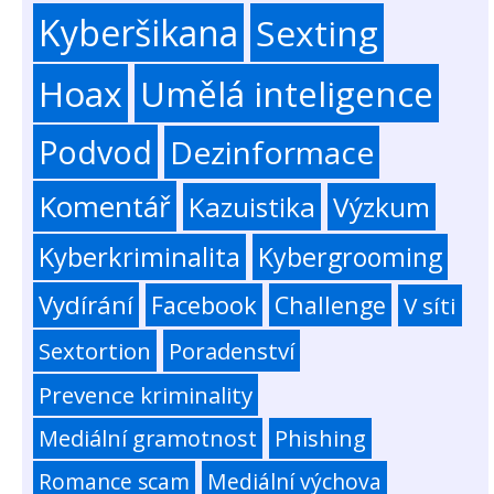
Kyberšikana
Sexting
Hoax
Umělá inteligence
Podvod
Dezinformace
Komentář
Kazuistika
Výzkum
Kyberkriminalita
Kybergrooming
Vydírání
Facebook
Challenge
V síti
Sextortion
Poradenství
Prevence kriminality
Mediální gramotnost
Phishing
Romance scam
Mediální výchova