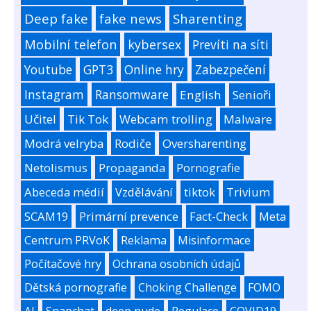
Deep fake
fake news
Sharenting
Mobilní telefon
kybersex
Prevíti na síti
Youtube
GPT3
Online hry
Zabezpečení
Instagram
Ransomware
English
Senioři
Učitel
Tik Tok
Webcam trolling
Malware
Modrá velryba
Rodiče
Oversharenting
Netolismus
Propaganda
Pornografie
Abeceda médií
Vzdělávání
tiktok
Trivium
SCAM19
Primární prevence
Fact-Check
Meta
Centrum PRVoK
Reklama
Misinformace
Počítačové hry
Ochrana osobních údajů
Dětská pornografie
Choking Challenge
FOMO
AI
Snapchat
deep nude
Regulace
COVID19