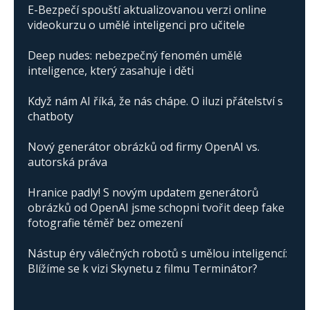
E-Bezpečí spouští aktualizovanou verzi online
videokurzu o umělé inteligenci pro učitele
Deep nudes: nebezpečný fenomén umělé
inteligence, který zasahuje i děti
Když nám AI říká, že nás chápe. O iluzi přátelství s
chatboty
Nový generátor obrázků od firmy OpenAI vs.
autorská práva
Hranice padly! S novým updatem generátorů
obrázků od OpenAI jsme schopni tvořit deep fake
fotografie téměř bez omezení
Nástup éry válečných robotů s umělou inteligencí:
Blížíme se k vizi Skynetu z filmu Terminátor?