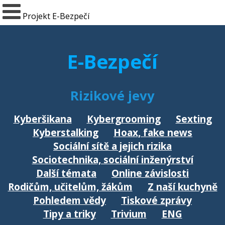
Projekt E-Bezpečí
E-Bezpečí
Rizikové jevy
Kyberšikana
Kybergrooming
Sexting
Kyberstalking
Hoax, fake news
Sociální sítě a jejich rizika
Sociotechnika, sociální inženýrství
Další témata
Online závislosti
Rodičům, učitelům, žákům
Z naší kuchyně
Pohledem vědy
Tiskové zprávy
Tipy a triky
Trivium
ENG