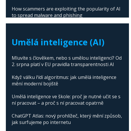
How scammers are exploiting the popularity of AI
to spread malware and phishing
The abuse of artificial intelligence in Donald
Trump's campaign
Umělá inteligence (AI)
Mluvíte s člověkem, nebo s umělou inteligencí? Od
2. srpna platí v EU pravidla transparentnosti AI
Když válku řídí algoritmus: jak umělá inteligence
mění moderní bojiště
Umělá inteligence ve škole: proč je nutné učit se s
ní pracovat – a proč s ní pracovat opatrně
ChatGPT Atlas: nový prohlížeč, který mění způsob,
jak surfujeme po internetu