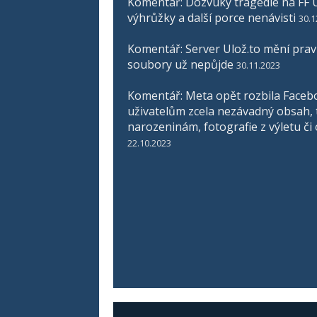
Komentář: Dozvuky tragédie na FF U
výhrůžky a další porce nenávisti
30.1
Komentář: Server Ulož.to mění pravid
soubory už nepůjde
30.11.2023
Komentář: Meta opět rozbila Faceb
uživatelům zcela nezávadný obsah, 
narozeninám, fotografie z výletu či
22.10.2023