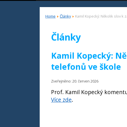
Home
Články
Kamil Kopecký: Několik slov k 
Články
Kamil Kopecký: Něk
telefonů ve škole
Zveřejněno: 20. červen 2026
Prof. Kamil Kopecký komentuj
Více zde
.