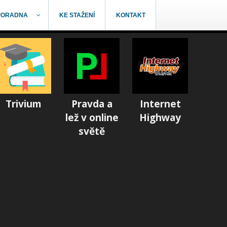
PORADNA
KE STAŽENÍ
KONTAKT
Trivium
Pravda a
Internet
lež v online
Highway
světě