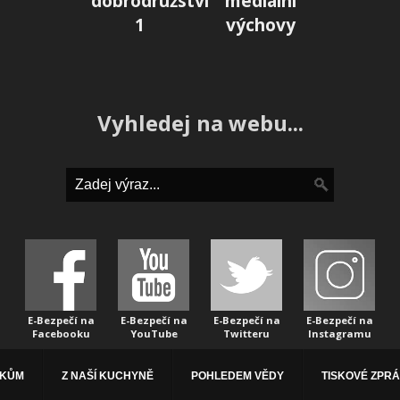
dobrodružství
mediální
1
výchovy
Vyhledej na webu...
E-Bezpečí na
E-Bezpečí na
E-Bezpečí na
E-Bezpečí na
Facebooku
YouTube
Twitteru
Instagramu
ÁKŮM
Z NAŠÍ KUCHYNĚ
POHLEDEM VĚDY
TISKOVÉ ZPR