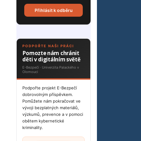
Přihlásit k odběru
PODPOŘTE NAŠI PRÁCI
Pomozte nám chránit
děti v digitálním světě
E-Bezpečí · Univerzita Palackého v
Olomouci
Podpořte projekt E-Bezpečí
dobrovolným příspěvkem.
Pomůžete nám pokračovat ve
vývoji bezplatných materiálů,
výzkumů, prevence a v pomoci
obětem kybernetické
kriminality.