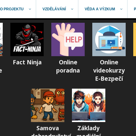
O PROJEKTU
VZDĚLÁVÁNÍ
VĚDA A VÝZKUM
Fact Ninja
Online
Online
e
poradna
videokurzy
E-Bezpečí
Samova
Základy