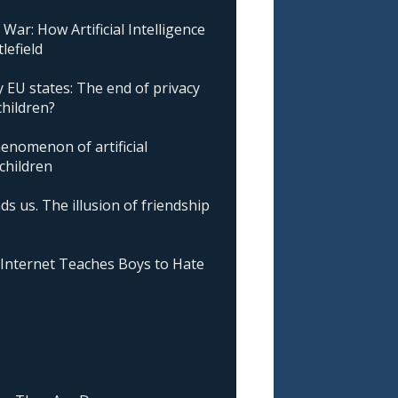
ar: How Artificial Intelligence
lefield
 EU states: The end of privacy
children?
nomenon of artificial
 children
ds us. The illusion of friendship
nternet Teaches Boys to Hate