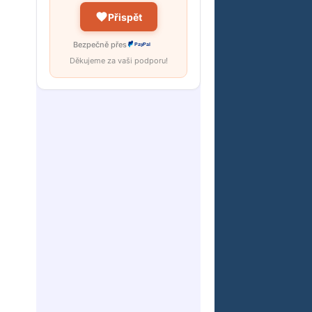
Přispět
Bezpečně přes
PayPal
Děkujeme za vaši podporu!