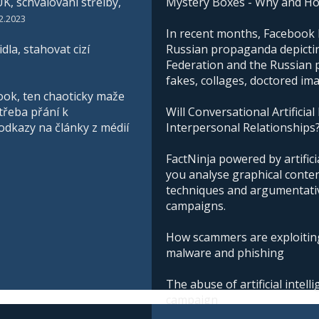
K, schvalování střelby,
Mystery Boxes - Why and H
2.2023
In recent months, Facebook h
la, stahovat cizí
Russian propaganda depictin
Federation and the Russian pe
fakes, collages, doctored im
ook, ten chaoticky maže
třeba přání k
Will Conversational Artificial
 odkazy na články z médií
Interpersonal Relationships
FactNinja powered by artificia
you analyse graphical conte
techniques and argumentative
campaigns.
How scammers are exploiting
malware and phishing
The abuse of artificial intel
campaign