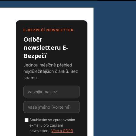
E-BEZPEČÍ NEWSLETTER
Odběr
newsletteru E-
Bezpečí
Jednou měsíčně přehled
nejdůležitějších článků. Bez
spamu.
Souhlasím se zpracováním
e-mailu pro zasílání
newsletteru.
Více o GDPR