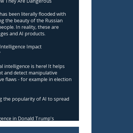
ow They Are Dangerous
as been literally flooded with
g the beauty of the Russian
ople. In reality, these are
ages and AI products.
 Intelligence Impact
?
l intelligence is here! It helps
nt and detect manipulative
 flaws - for example in election
 the popularity of AI to spread
ligence in Donald Trump's