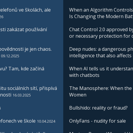
elefonů ve školách, ale
When an Algorithm Controls W
Is Changing the Modern Batt
26
ti zakázat používání
Chat Control 2.0 approved by
or necessary protection for 
ovědnosti je jen chaos.
Deep nudes: a dangerous phe
intelligence that also affects
09.12.2025
vu? Tam, kde začíná
When AI tells us it understan
with chatbots
u sociálních sítí, přispívá
The Manosphere: When the I
nosti
Women
16.03.2025
Bullshido: reality or fraud?
4
efonech ve škole
OnlyFans - nudity for sale
10.04.2024