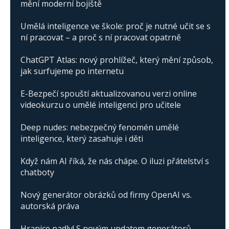
mění moderní bojiště
Umělá inteligence ve škole: proč je nutné učit se s
ní pracovat – a proč s ní pracovat opatrně
ChatGPT Atlas: nový prohlížeč, který mění způsob,
jak surfujeme po internetu
E-Bezpečí spouští aktualizovanou verzi online
videokurzu o umělé inteligenci pro učitele
Deep nudes: nebezpečný fenomén umělé
inteligence, který zasahuje i děti
Když nám AI říká, že nás chápe. O iluzi přátelství s
chatboty
Nový generátor obrázků od firmy OpenAI vs.
autorská práva
Hranice padly! S novým updatem generátorů