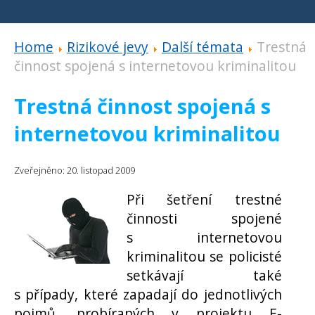
Home
Rizikové jevy
Další témata
Trestná
činnost spojená s internetovou kriminalitou
Trestná činnost spojená s
internetovou kriminalitou
Zveřejněno: 20. listopad 2009
Při šetření trestné
činnosti spojené
s internetovou
kriminalitou se policisté
setkávají také
s případy, které zapadají do jednotlivých
pojmů, probíraných v projektu E-