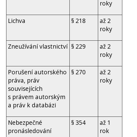
roky
Lichva
§ 218
až 2
roky
Zneužívání vlastnictví
§ 229
až 2
roky
Porušení autorského
§ 270
až 2
práva, práv
roky
souvisejících
s právem autorským
a práv k databázi
Nebezpečné
§ 354
až 1
pronásledování
rok