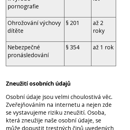
pornografie
Ohrožování výchovy
§ 201
až 2
dítěte
roky
Nebezpečné
§ 354
až 1 rok
pronásledování
Zneužití osobních údaj
ů
Osobní údaje jsou velmi choulostivá věc.
Zveřejňováním na internetu a nejen zde
se vystavujeme riziku zneužití.
Osoba,
která zneužije naše osobní údaje, se
může dopustit trestných činů uvedených