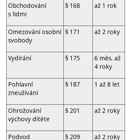
Obchodování
§ 168
až 1 rok
s lidmi
Omezování osobní
§ 171
až 2 roky
svobody
Vydírání
§ 175
6 měs. až
4 roky
Pohlavní
§ 187
1 až 8 let
zneužívání
Ohrožování
§ 201
až 2 roky
výchovy dítěte
Podvod
§ 209
až 2 roky