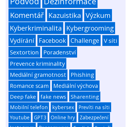
Podvod
Dezinformace
Komentář
Kazuistika
Výzkum
Kyberkriminalita
Kybergrooming
Vydírání
Facebook
Challenge
V síti
Sextortion
Poradenství
Prevence kriminality
Mediální gramotnost
Phishing
Romance scam
Mediální výchova
Deep fake
fake news
Sharenting
Mobilní telefon
kybersex
Prevíti na síti
Youtube
GPT3
Online hry
Zabezpečení