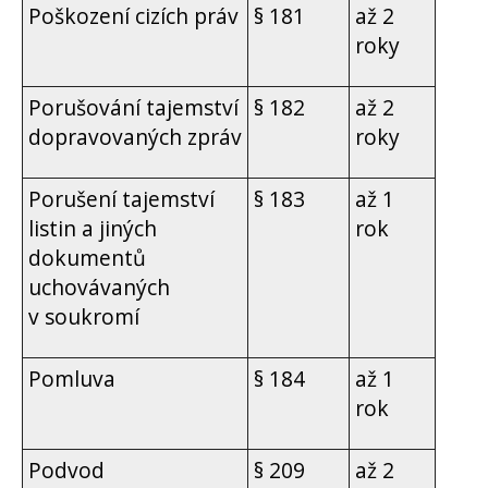
Poškození cizích práv
§ 181
až 2
roky
Porušování tajemství
§ 182
až 2
dopravovaných zpráv
roky
Porušení tajemství
§ 183
až 1
listin a jiných
rok
dokumentů
uchovávaných
v soukromí
Pomluva
§ 184
až 1
rok
Podvod
§ 209
až 2