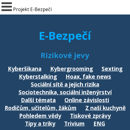
Projekt E-Bezpečí
E-Bezpečí
Rizikové jevy
Kyberšikana
Kybergrooming
Sexting
Kyberstalking
Hoax, fake news
Sociální sítě a jejich rizika
Sociotechnika, sociální inženýrství
Další témata
Online závislosti
Rodičům, učitelům, žákům
Z naší kuchyně
Pohledem vědy
Tiskové zprávy
Tipy a triky
Trivium
ENG