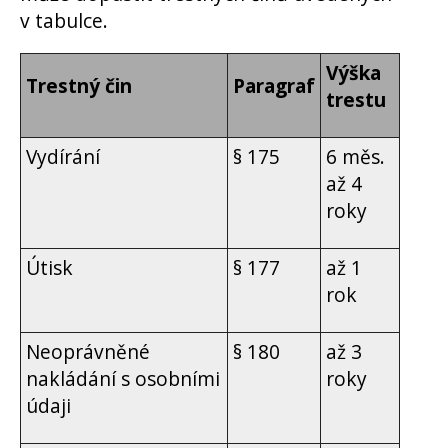
v tabulce.
Výška
Trestný čin
Paragraf
trestu
Vydírání
§ 175
6 měs.
až 4
roky
Útisk
§ 177
až 1
rok
Neoprávněné
§ 180
až 3
nakládání s osobními
roky
údaji