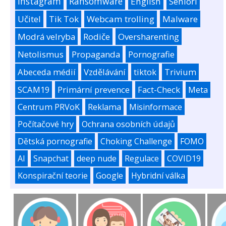
Instagram
Ransomware
English
Senioři
Učitel
Tik Tok
Webcam trolling
Malware
Modrá velryba
Rodiče
Oversharenting
Netolismus
Propaganda
Pornografie
Abeceda médií
Vzdělávání
tiktok
Trivium
SCAM19
Primární prevence
Fact-Check
Meta
Centrum PRVoK
Reklama
Misinformace
Počítačové hry
Ochrana osobních údajů
Dětská pornografie
Choking Challenge
FOMO
AI
Snapchat
deep nude
Regulace
COVID19
Konspirační teorie
Google
Hybridní válka