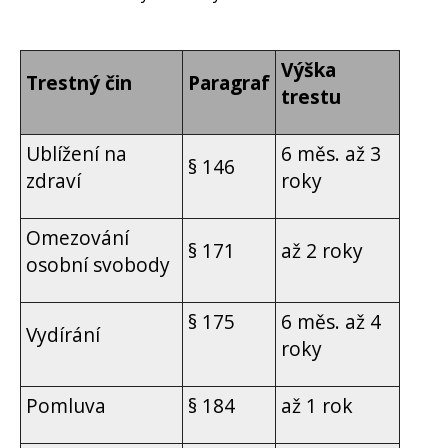
Výška
Trestný čin
Paragraf
trestu
Ublížení na
6 měs. až 3
§ 146
zdraví
roky
Omezování
§ 171
až 2 roky
osobní svobody
§ 175
6 měs. až 4
Vydírání
roky
Pomluva
§ 184
až 1 rok