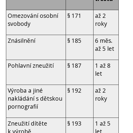
Omezování osobní
§ 171
až 2
svobody
roky
Znásilnění
§ 185
6 měs.
až 5 let
Pohlavní zneužití
§ 187
1 až 8
let
Výroba a jiné
§ 192
až 2
nakládání s dětskou
roky
pornografií
Zneužití dítěte
§ 193
1 až 5
k výrobě
let