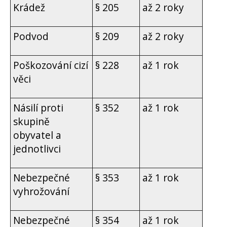
Krádež
§ 205
až 2 roky
Podvod
§ 209
až 2 roky
Poškozování cizí
§ 228
až 1 rok
věci
Násilí proti
§ 352
až 1 rok
skupině
obyvatel a
jednotlivci
Nebezpečné
§ 353
až 1 rok
vyhrožování
Nebezpečné
§ 354
až 1 rok