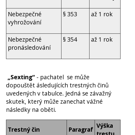
Nebezpečné
§ 353
až 1 rok
vyhrožování
Nebezpečné
§ 354
až 1 rok
pronásledování
„Sexting“
- pachatel
se může
dopouštět ásledujících trestných činů
uvedených v tabulce.
Jedná se závažný
skutek, který může zanechat vážné
následky na oběti.
Výška
Trestný čin
Paragraf
trestu