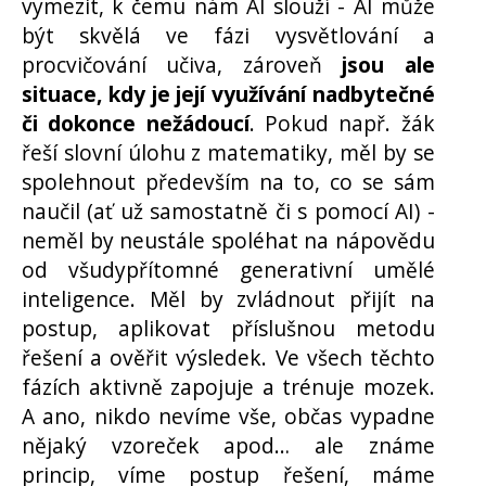
vymezit, k čemu nám AI slouží - AI může
být skvělá ve fázi vysvětlování a
procvičování učiva, zároveň
jsou ale
situace, kdy je její využívání nadbytečné
či dokonce nežádoucí
. Pokud např. žák
řeší slovní úlohu z matematiky, měl by se
spolehnout především na to, co se sám
naučil (ať už samostatně či s pomocí AI) -
neměl by neustále spoléhat na nápovědu
od všudypřítomné generativní umělé
inteligence. Měl by zvládnout přijít na
postup, aplikovat příslušnou metodu
řešení a ověřit výsledek. Ve všech těchto
fázích aktivně zapojuje a trénuje mozek.
A ano, nikdo nevíme vše, občas vypadne
nějaký vzoreček apod… ale známe
princip, víme postup řešení, máme