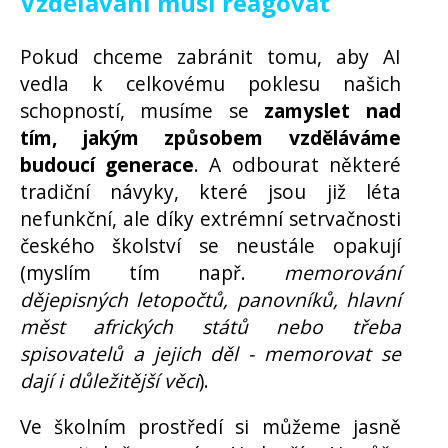
Vzdělávání musí reagovat
Pokud chceme zabránit tomu, aby AI
vedla k celkovému poklesu našich
schopností, musíme se
zamyslet nad
tím, jakým způsobem vzděláváme
budoucí generace
. A odbourat některé
tradiční návyky, které jsou již léta
nefunkční, ale díky extrémní setrvačnosti
českého školství se neustále opakují
(myslím tím např.
memorování
dějepisných letopočtů, panovníků, hlavní
měst afrických států nebo třeba
spisovatelů a jejich děl - memorovat se
dají i důležitější věci
).
Ve školním prostředí si můžeme jasně