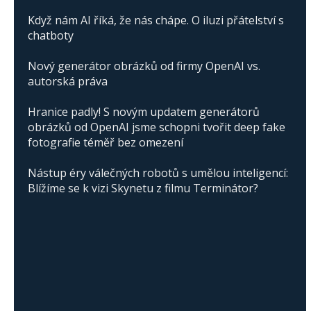
Když nám AI říká, že nás chápe. O iluzi přátelství s
chatboty
Nový generátor obrázků od firmy OpenAI vs.
autorská práva
Hranice padly! S novým updatem generátorů
obrázků od OpenAI jsme schopni tvořit deep fake
fotografie téměř bez omezení
Nástup éry válečných robotů s umělou inteligencí:
Blížíme se k vizi Skynetu z filmu Terminátor?