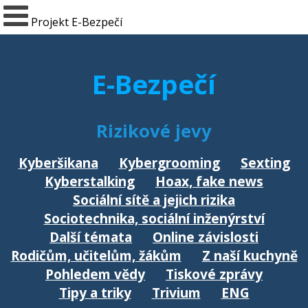
Projekt E-Bezpečí
E-Bezpečí
Rizikové jevy
Kyberšikana
Kybergrooming
Sexting
Kyberstalking
Hoax, fake news
Sociální sítě a jejich rizika
Sociotechnika, sociální inženýrství
Další témata
Online závislosti
Rodičům, učitelům, žákům
Z naší kuchyně
Pohledem vědy
Tiskové zprávy
Tipy a triky
Trivium
ENG