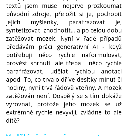
textů jsem musel nejprve prozkoumat
původní zdroje, přeložit si je, pochopit
jejich myšlenky, parafrázovat je,
syntetizovat, zhodnotit… a po celou dobu
zatěžovat mozek. Nyní v řadě případů
předávám práci generativní AI - když
potřebuji něco rychle naformulovat,
provést shrnutí, ale třeba i něco rychle
parafrázovat, udělat rychlou anotaci
apod. To, co trvalo dříve desítky minut či
hodiny, nyní trvá řádově vteřiny. A mozek
zatěžován není. Dospělý se s tím dokáže
vyrovnat, protože jeho mozek se už
extrémně rychle nevyvíjí, zvládne to ale
dítě?