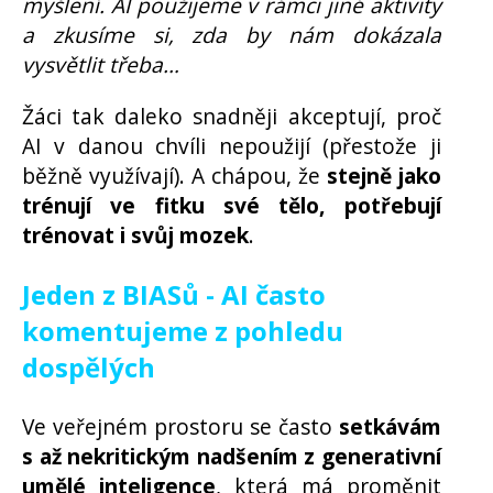
myšlení. AI použijeme v rámci jiné aktivity
a zkusíme si, zda by nám dokázala
vysvětlit třeba…
Žáci tak daleko snadněji akceptují, proč
AI v danou chvíli nepoužijí (přestože ji
běžně využívají). A chápou, že
stejně jako
trénují ve fitku své tělo, potřebují
trénovat i svůj mozek
.
Jeden z BIASů - AI často
komentujeme z pohledu
dospělých
Ve veřejném prostoru se často
setkávám
s až nekritickým nadšením z generativní
umělé inteligence
, která má proměnit