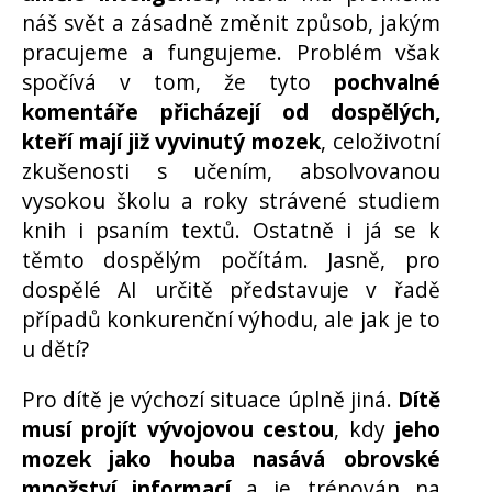
náš svět a zásadně změnit způsob, jakým
pracujeme a fungujeme. Problém však
spočívá v tom, že tyto
pochvalné
komentáře přicházejí od dospělých,
kteří mají již vyvinutý mozek
, celoživotní
zkušenosti s učením, absolvovanou
vysokou školu a roky strávené studiem
knih i psaním textů. Ostatně i já se k
těmto dospělým počítám. Jasně, pro
dospělé AI určitě představuje v řadě
případů konkurenční výhodu, ale jak je to
u dětí?
Pro dítě je výchozí situace úplně jiná.
Dítě
musí projít vývojovou cestou
, kdy
jeho
mozek jako houba nasává obrovské
množství informací
a je trénován na