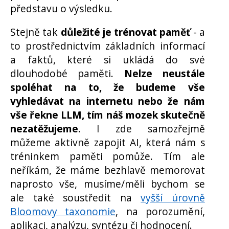
představu o výsledku.
Stejně tak
důležité je trénovat paměť
- a
to prostřednictvím základních informací
a faktů, které si ukládá do své
dlouhodobé paměti.
Nelze neustále
spoléhat na to, že budeme vše
vyhledávat na internetu nebo že nám
vše řekne LLM, tím náš mozek skutečně
nezatěžujeme
. I zde samozřejmě
můžeme aktivně zapojit AI, která nám s
tréninkem paměti pomůže. Tím ale
neříkám, že máme bezhlavě memorovat
naprosto vše, musíme/měli bychom se
ale také soustředit na
vyšší úrovně
Bloomovy taxonomie
, na porozumění,
aplikaci, analýzu, syntézu či hodnocení.