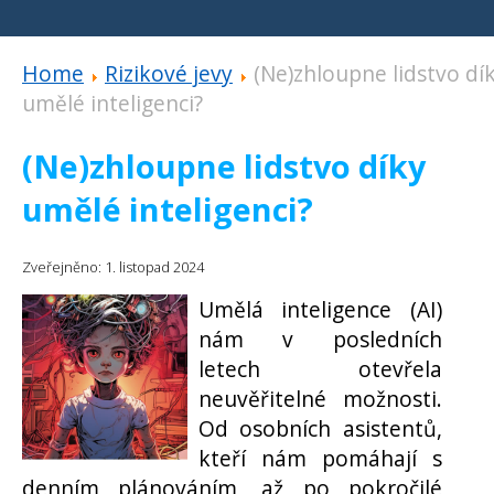
Home
Rizikové jevy
(Ne)zhloupne lidstvo dí
umělé inteligenci?
(Ne)zhloupne lidstvo díky
umělé inteligenci?
Zveřejněno: 1. listopad 2024
Umělá inteligence (AI)
nám v posledních
letech otevřela
neuvěřitelné možnosti.
Od osobních asistentů,
kteří nám pomáhají s
denním plánováním, až po pokročilé