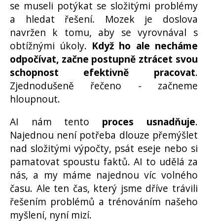
se museli potýkat se složitými problémy
a hledat řešení. Mozek je doslova
navržen k tomu, aby se vyrovnával s
obtížnými úkoly.
Když ho ale necháme
odpočívat, začne postupně ztrácet svou
schopnost efektivně pracovat
.
Zjednodušeně řečeno - začneme
hloupnout.
AI nám tento
proces usnadňuje
.
Najednou není potřeba dlouze přemýšlet
nad složitými výpočty, psát eseje nebo si
pamatovat spoustu faktů. AI to udělá za
nás, a my máme najednou víc volného
času. Ale ten čas, který jsme dříve trávili
řešením problémů a trénováním našeho
myšlení, nyní mizí.