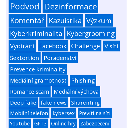
Podvod
Dezinformace
Komentář
Kazuistika
Výzkum
Kyberkriminalita
Kybergrooming
Vydírání
Facebook
Challenge
V síti
Sextortion
Poradenství
Prevence kriminality
Mediální gramotnost
Phishing
Romance scam
Mediální výchova
Deep fake
fake news
Sharenting
Mobilní telefon
kybersex
Prevíti na síti
Youtube
GPT3
Online hry
Zabezpečení