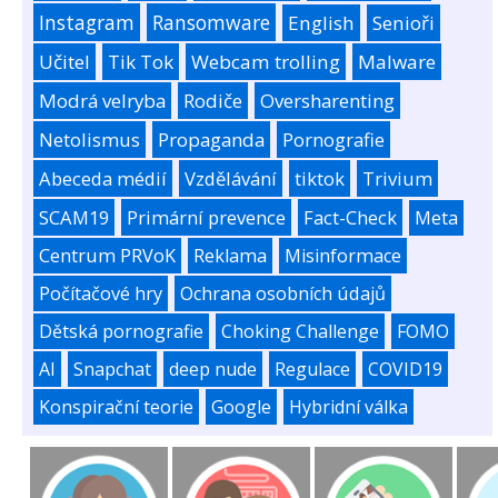
Instagram
Ransomware
English
Senioři
Učitel
Tik Tok
Webcam trolling
Malware
Modrá velryba
Rodiče
Oversharenting
Netolismus
Propaganda
Pornografie
Abeceda médií
Vzdělávání
tiktok
Trivium
SCAM19
Primární prevence
Fact-Check
Meta
Centrum PRVoK
Reklama
Misinformace
Počítačové hry
Ochrana osobních údajů
Dětská pornografie
Choking Challenge
FOMO
AI
Snapchat
deep nude
Regulace
COVID19
Konspirační teorie
Google
Hybridní válka