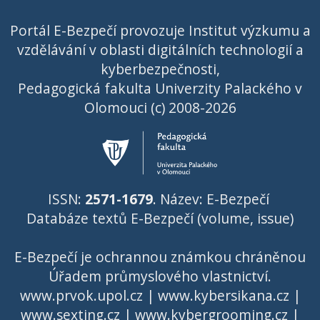
Portál E-Bezpečí provozuje Institut výzkumu a
vzdělávání v oblasti digitálních technologií a
kyberbezpečnosti,
Pedagogická fakulta Univerzity Palackého v
Olomouci (c) 2008-2026
ISSN:
2571-1679
. Název: E-Bezpečí
Databáze textů E-Bezpečí (volume, issue)
E-Bezpečí je ochrannou známkou chráněnou
Úřadem průmyslového vlastnictví
.
www.prvok.upol.cz
|
www.kybersikana.cz
|
www.sexting.cz
|
www.kybergrooming.cz
|