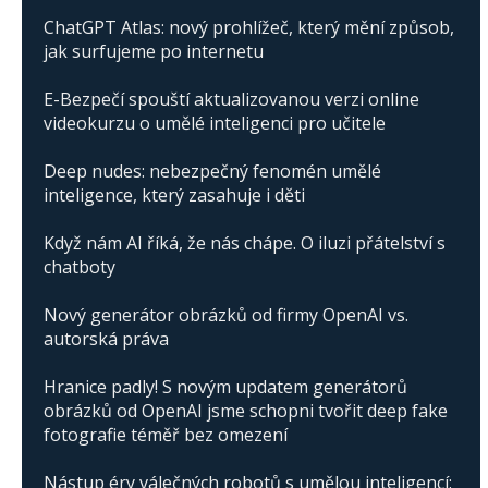
ChatGPT Atlas: nový prohlížeč, který mění způsob,
jak surfujeme po internetu
E-Bezpečí spouští aktualizovanou verzi online
videokurzu o umělé inteligenci pro učitele
Deep nudes: nebezpečný fenomén umělé
inteligence, který zasahuje i děti
Když nám AI říká, že nás chápe. O iluzi přátelství s
chatboty
Nový generátor obrázků od firmy OpenAI vs.
autorská práva
Hranice padly! S novým updatem generátorů
obrázků od OpenAI jsme schopni tvořit deep fake
fotografie téměř bez omezení
Nástup éry válečných robotů s umělou inteligencí: