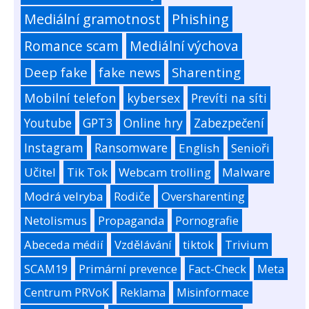
Mediální gramotnost
Phishing
Romance scam
Mediální výchova
Deep fake
fake news
Sharenting
Mobilní telefon
kybersex
Prevíti na síti
Youtube
GPT3
Online hry
Zabezpečení
Instagram
Ransomware
English
Senioři
Učitel
Tik Tok
Webcam trolling
Malware
Modrá velryba
Rodiče
Oversharenting
Netolismus
Propaganda
Pornografie
Abeceda médií
Vzdělávání
tiktok
Trivium
SCAM19
Primární prevence
Fact-Check
Meta
Centrum PRVoK
Reklama
Misinformace