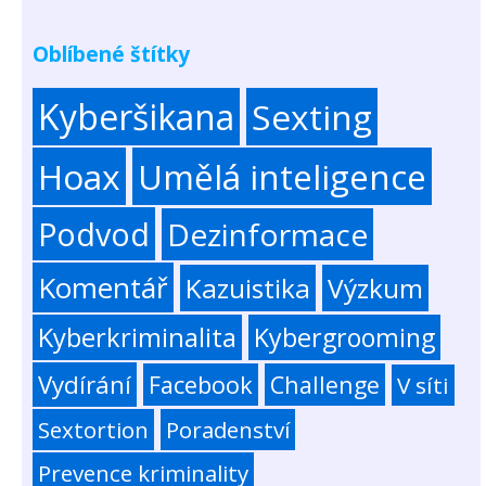
Oblíbené štítky
Kyberšikana
Sexting
Hoax
Umělá inteligence
Podvod
Dezinformace
Komentář
Kazuistika
Výzkum
Kyberkriminalita
Kybergrooming
Vydírání
Facebook
Challenge
V síti
Sextortion
Poradenství
Prevence kriminality