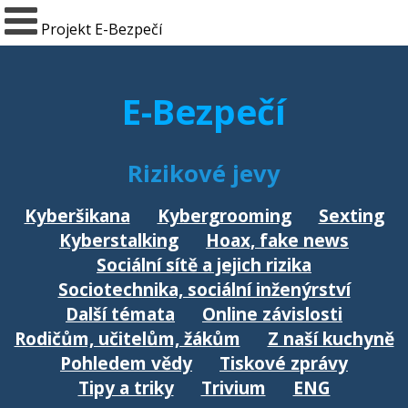
Projekt E-Bezpečí
E-Bezpečí
Rizikové jevy
Kyberšikana
Kybergrooming
Sexting
Kyberstalking
Hoax, fake news
Sociální sítě a jejich rizika
Sociotechnika, sociální inženýrství
Další témata
Online závislosti
Rodičům, učitelům, žákům
Z naší kuchyně
Pohledem vědy
Tiskové zprávy
Tipy a triky
Trivium
ENG