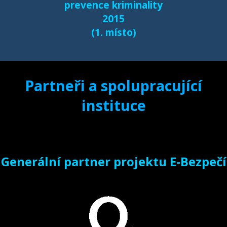
prevence kriminality
2015
(1. místo)
Partneři a spolupracující
instituce
Generální partner projektu E-Bezpečí