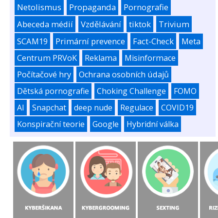
Netolismus
Propaganda
Pornografie
Abeceda médií
Vzdělávání
tiktok
Trivium
SCAM19
Primární prevence
Fact-Check
Meta
Centrum PRVoK
Reklama
Misinformace
Počítačové hry
Ochrana osobních údajů
Dětská pornografie
Choking Challenge
FOMO
AI
Snapchat
deep nude
Regulace
COVID19
Konspirační teorie
Google
Hybridní válka