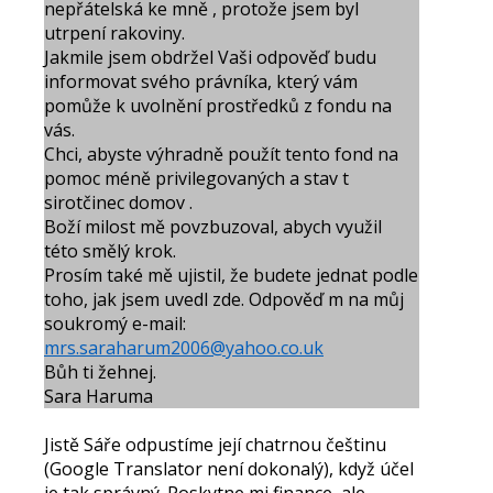
nepřátelská ke mně , protože jsem byl
utrpení rakoviny.
Jakmile jsem obdržel Vaši odpověď budu
informovat svého právníka, který vám
pomůže k uvolnění prostředků z fondu na
vás.
Chci, abyste výhradně použít tento fond na
pomoc méně privilegovaných a stav t
sirotčinec domov .
Boží milost mě povzbuzoval, abych využil
této smělý krok.
Prosím také mě ujistil, že budete jednat podle
toho, jak jsem uvedl zde. Odpověď m na můj
soukromý e-mail:
mrs.saraharum2006@yahoo.co.uk
Bůh ti žehnej.
Sara Haruma
Jistě Sáře odpustíme její chatrnou češtinu
(Google Translator není dokonalý), když účel