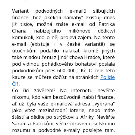
Variant podvodných e-mailů slibujících
finance „bez jakékoli námahy“ existují dnes
již tisíce, možná znáte e-mail od Patrika
Chana nabízejícího miliónové dědictví
komukoli, kdo o něj projeví zájem. Na tento
e-mail (existuje i v české variantě) se
útočníkům podařilo nalákat kromě jiných
také mladou ženu z Jindřichova Hradce, které
pod vidinou pohádkového bohatství poslala
podvodníkům přes 600 000,- Kč. O celé této
kauze se můžete dočíst na stránkách
Policie
ČR
.
Co říci závěrem? Na internetu nevěřte
nikomu, kdo vám bezdůvodně nabízí finance,
ať už byla vaše e-mailová adresa „vybrána“
jako vítěz mezinárodní loterie, nebo máte
štěstí a dědíte po strýčkovi z Afriky. Nevěřte
Sárám a Patrikům, věřte zdravému selskému
rozumu a podvodné e-maily posílejte tam,