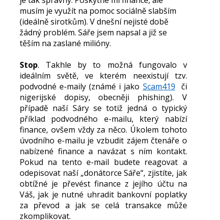
je tak správný. Poskytne mi finance, ale
musím je využít na pomoc sociálně slabším
(ideálně sirotkům). V dnešní nejisté době
žádný problém. Sáře jsem napsal a již se
těším na zaslané milióny.
Stop
. Takhle by to možná fungovalo v
ideálním světě, ve kterém neexistují tzv.
podvodné e-maily (známé i jako
Scam419
či
nigerijské dopisy, obecněji phishing). V
případě naší Sáry se totiž jedná o typický
příklad podvodného e-mailu, který nabízí
finance, ovšem vždy za něco. Úkolem tohoto
úvodního e-mailu je vzbudit zájem čtenáře o
nabízené finance a navázat s ním kontakt.
Pokud na tento e-mail budete reagovat a
odepisovat naší „donátorce Sáře“, zjistíte, jak
obtížné je převést finance z jejího účtu na
Váš, jak je nutné uhradit bankovní poplatky
za převod a jak se celá transakce může
zkomplikovat.