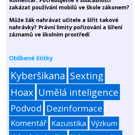
Komentář: Potřebujeme v současnosti
zakázat používání mobilů ve škole zákonem?
Může žák nahrávat učitele a šířit takové
nahrávky? Právní limity pořizování a šíření
záznamů ve školním prostředí
Oblíbené štítky
Kyberšikana
Sexting
Hoax
Umělá inteligence
Podvod
Dezinformace
Komentář
Kazuistika
Výzkum