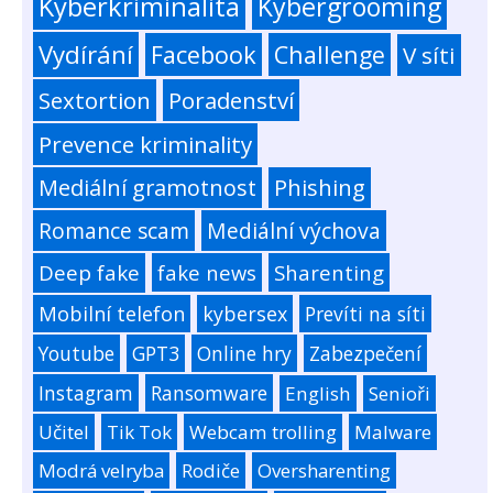
Kyberkriminalita
Kybergrooming
Vydírání
Facebook
Challenge
V síti
Sextortion
Poradenství
Prevence kriminality
Mediální gramotnost
Phishing
Romance scam
Mediální výchova
Deep fake
fake news
Sharenting
Mobilní telefon
kybersex
Prevíti na síti
Youtube
GPT3
Online hry
Zabezpečení
Instagram
Ransomware
English
Senioři
Učitel
Tik Tok
Webcam trolling
Malware
Modrá velryba
Rodiče
Oversharenting