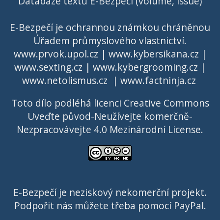
Databáze textů E-Bezpečí (volume, issue)
E-Bezpečí je ochrannou známkou chráněnou
Úřadem průmyslového vlastnictví
.
www.prvok.upol.cz
|
www.kybersikana.cz
|
www.sexting.cz
|
www.kybergrooming.cz
|
www.netolismus.cz
|
www.factninja.cz
Toto dílo podléhá licenci
Creative Commons
Uveďte původ-Neužívejte komerčně-
Nezpracovávejte 4.0 Mezinárodní License
.
E-Bezpečí je neziskový nekomerční projekt.
Podpořit nás můžete třeba pomocí PayPal.