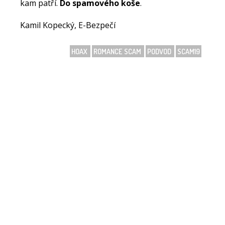
kam patří.
Do spamového koše
.
Kamil Kopecký, E-Bezpečí
HOAX
ROMANCE SCAM
PODVOD
SCAM19