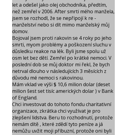
let a odešel jako olej obchodníka, předtím,
než zemřel v 2006. After smrti mého manžela,
jsem se rozhodl, že se nepřipojí k re -
manželství nebo si dít mimo manželský můj
domov.
Bojoval jsem proti rakovin se 4 roky po jeho
smrti, myom problémy a poškození sluchu v
důsledku reakce na lék. Byli jsme spolu už
osm let bez dětí. Zemřel po krátké nemoci. V
poslední dob se můj doktor mi řekl, že bych
netrval dlouho v následujících 3 měsících z
důvodu mé nemoci s rakovinou.
Mám vklad ve výši $ 10,6 milion dolar (deset
milion šest set tisíc amerických dolar ) v Bank
of England.
Chci investovat do tohoto fondu charitativní
organizace, zkrátka chci využívat je pro
zlepšení lidstva. Beru to rozhodnutí, protože
nemám dítě , které zdědí tyto peníze a já
nemůžu uvžit moji příbuzní, protože oni byli