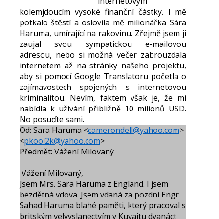
internetovým
kolemjdoucím vysoké finanční částky. I mě
potkalo štěstí a oslovila mě milionářka Sára
Haruma, umírající na rakovinu. Zřejmě jsem ji
zaujal svou sympatickou e-mailovou
adresou, nebo si možná večer zabrouzdala
internetem až na stránky našeho projektu,
aby si pomocí Google Translatoru početla o
zajímavostech spojených s internetovou
kriminalitou. Nevím, faktem však je, že mi
nabídla k užívání přibližně 10 milionů USD.
No posuďte sami.
Od: Sara Haruma <
camerondell@yahoo.com
>
<
pkool2k@yahoo.com
>
Předmět: Vážení Milovaný
Vážení Milovaný,
Jsem Mrs. Sara Haruma z England. I jsem
bezdětná vdova. Jsem vdaná za pozdní Engr.
Sahad Haruma blahé paměti, který pracoval s
britským velvyslanectvím v Kuvajtu dvanáct