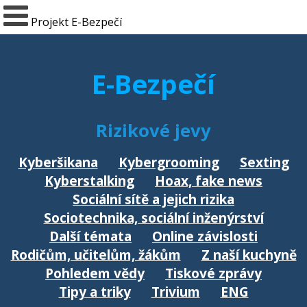
Projekt E-Bezpečí
E-Bezpečí
Rizikové jevy
Kyberšikana
Kybergrooming
Sexting
Kyberstalking
Hoax, fake news
Sociální sítě a jejich rizika
Sociotechnika, sociální inženýrství
Další témata
Online závislosti
Rodičům, učitelům, žákům
Z naší kuchyně
Pohledem vědy
Tiskové zprávy
Tipy a triky
Trivium
ENG