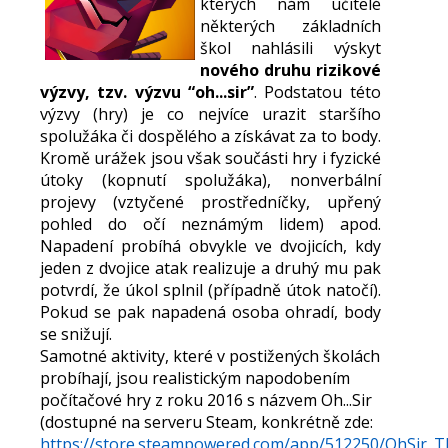
kterých nám učitelé
některých základních
škol nahlásili výskyt
nového druhu rizikové
výzvy, tzv. výzvu “oh...sir”
. Podstatou této
výzvy (hry) je co nejvíce urazit staršího
spolužáka či dospělého a získávat za to body.
Kromě urážek jsou však součásti hry i fyzické
útoky (kopnutí spolužáka), nonverbální
projevy (vztyčené prostředníčky, upřený
pohled do očí neznámým lidem) apod.
Napadení probíhá obvykle ve dvojicích, kdy
jeden z dvojice atak realizuje a druhý mu pak
potvrdí, že úkol splnil (případně útok natočí).
Pokud se pak napadená osoba ohradí, body
se snižují.
Samotné aktivity, které v postižených školách
probíhají, jsou realistickým napodobením
počítačové hry z roku 2016 s názvem Oh...Sir
(dostupné na serveru Steam, konkrétně zde:
https://store.steampowered.com/app/512250/OhSir_Th