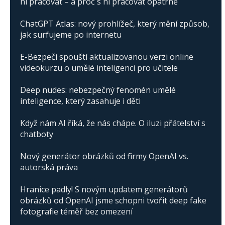
ní pracovat – a proč s ní pracovat opatrně
ChatGPT Atlas: nový prohlížeč, který mění způsob,
jak surfujeme po internetu
E-Bezpečí spouští aktualizovanou verzi online
videokurzu o umělé inteligenci pro učitele
Deep nudes: nebezpečný fenomén umělé
inteligence, který zasahuje i děti
Když nám AI říká, že nás chápe. O iluzi přátelství s
chatboty
Nový generátor obrázků od firmy OpenAI vs.
autorská práva
Hranice padly! S novým updatem generátorů
obrázků od OpenAI jsme schopni tvořit deep fake
fotografie téměř bez omezení