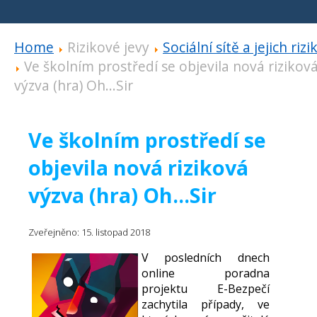
Home
Rizikové jevy
Sociální sítě a jejich rizi
Ve školním prostředí se objevila nová rizikov
výzva (hra) Oh...Sir
Ve školním prostředí se
objevila nová riziková
výzva (hra) Oh...Sir
Zveřejněno: 15. listopad 2018
V posledních dnech
online poradna
projektu E-Bezpečí
zachytila případy, ve