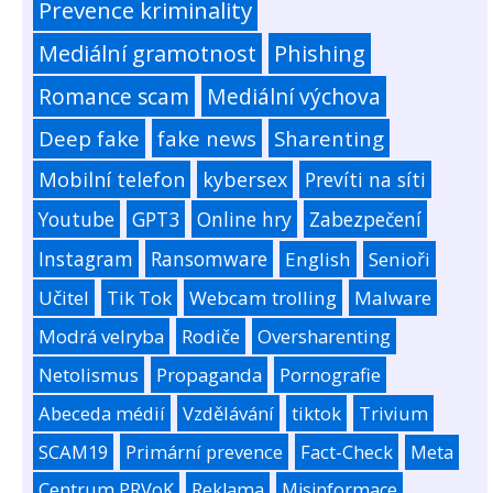
Prevence kriminality
Mediální gramotnost
Phishing
Romance scam
Mediální výchova
Deep fake
fake news
Sharenting
Mobilní telefon
kybersex
Prevíti na síti
Youtube
GPT3
Online hry
Zabezpečení
Instagram
Ransomware
English
Senioři
Učitel
Tik Tok
Webcam trolling
Malware
Modrá velryba
Rodiče
Oversharenting
Netolismus
Propaganda
Pornografie
Abeceda médií
Vzdělávání
tiktok
Trivium
SCAM19
Primární prevence
Fact-Check
Meta
Centrum PRVoK
Reklama
Misinformace