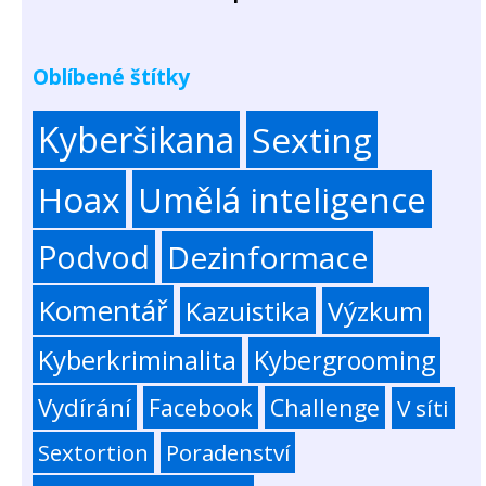
Oblíbené štítky
Kyberšikana
Sexting
Hoax
Umělá inteligence
Podvod
Dezinformace
Komentář
Kazuistika
Výzkum
Kyberkriminalita
Kybergrooming
Vydírání
Facebook
Challenge
V síti
Sextortion
Poradenství