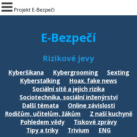
Projekt E-Bezpečí
E-Bezpečí
Rizikové jevy
Kyberšikana
Kybergrooming
Sexting
Kyberstalking
Hoax, fake news
Sociální sítě a jejich rizika
Sociotechnika, sociální inženýrství
Další témata
Online závislosti
Rodičům, učitelům, žákům
Z naší kuchyně
Pohledem vědy
Tiskové zprávy
Tipy a triky
Trivium
ENG