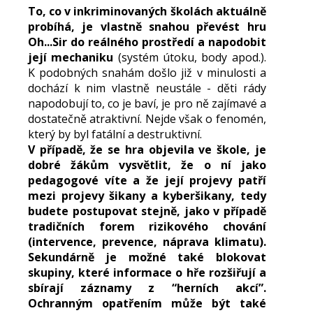
To, co v inkriminovaných školách aktuálně
probíhá, je vlastně snahou převést hru
Oh...Sir do reálného prostředí a napodobit
její mechaniku
(systém útoku, body apod.).
K podobných snahám došlo již v minulosti a
dochází k nim vlastně neustále - děti rády
napodobují to, co je baví, je pro ně zajímavé a
dostatečně atraktivní. Nejde však o fenomén,
který by byl fatální a destruktivní.
V případě, že se hra objevila ve škole, je
dobré žákům vysvětlit, že o ní jako
pedagogové víte a že její projevy patří
mezi projevy šikany a kyberšikany, tedy
budete postupovat stejně, jako v případě
tradičních forem rizikového chování
(intervence, prevence, náprava klimatu).
Sekundárně je možné také blokovat
skupiny, které informace o hře rozšiřují a
sbírají záznamy z “herních akcí”.
Ochranným opatřením může být také