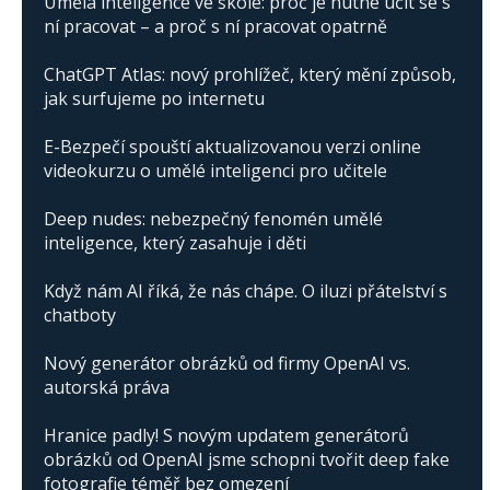
Umělá inteligence ve škole: proč je nutné učit se s
ní pracovat – a proč s ní pracovat opatrně
ChatGPT Atlas: nový prohlížeč, který mění způsob,
jak surfujeme po internetu
E-Bezpečí spouští aktualizovanou verzi online
videokurzu o umělé inteligenci pro učitele
Deep nudes: nebezpečný fenomén umělé
inteligence, který zasahuje i děti
Když nám AI říká, že nás chápe. O iluzi přátelství s
chatboty
Nový generátor obrázků od firmy OpenAI vs.
autorská práva
Hranice padly! S novým updatem generátorů
obrázků od OpenAI jsme schopni tvořit deep fake
fotografie téměř bez omezení