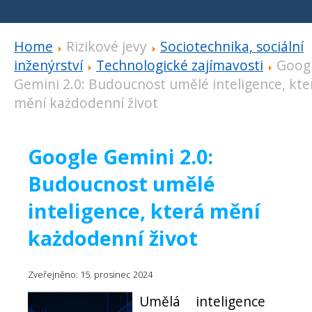
Home
Rizikové jevy
Sociotechnika, sociální
inženýrství
Technologické zajímavosti
Goog
Gemini 2.0: Budoucnost umělé inteligence, kte
mění każdodenní život
Google Gemini 2.0:
Budoucnost umělé
inteligence, která mění
każdodenní život
Zveřejněno: 15. prosinec 2024
Umělá inteligence