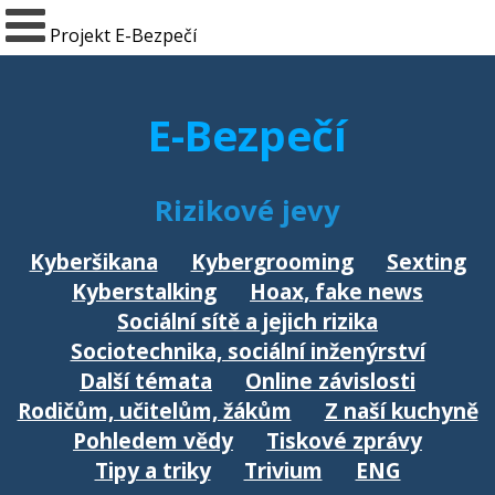
Projekt E-Bezpečí
E-Bezpečí
Rizikové jevy
Kyberšikana
Kybergrooming
Sexting
Kyberstalking
Hoax, fake news
Sociální sítě a jejich rizika
Sociotechnika, sociální inženýrství
Další témata
Online závislosti
Rodičům, učitelům, žákům
Z naší kuchyně
Pohledem vědy
Tiskové zprávy
Tipy a triky
Trivium
ENG