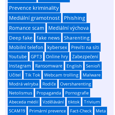
Prevence kriminality
Mediální gramotnost
Phishing
Romance scam
Mediální výchova
Deep fake
fake news
Sharenting
Mobilní telefon
kybersex
Prevíti na síti
Youtube
GPT3
Online hry
Zabezpečení
Instagram
Ransomware
English
Senioři
Učitel
Tik Tok
Webcam trolling
Malware
Modrá velryba
Rodiče
Oversharenting
Netolismus
Propaganda
Pornografie
Abeceda médií
Vzdělávání
tiktok
Trivium
SCAM19
Primární prevence
Fact-Check
Meta