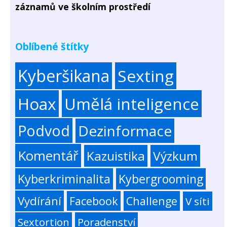
záznamů ve školním prostředí
Oblíbené štítky
Kyberšikana
Sexting
Hoax
Umělá inteligence
Podvod
Dezinformace
Komentář
Kazuistika
Výzkum
Kyberkriminalita
Kybergrooming
Vydírání
Facebook
Challenge
V síti
Sextortion
Poradenství