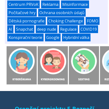
Centrum PRVoK
Reklama
Misinformace
Počítačové hry
Ochrana osobních údajů
Dětská pornografie
Choking Challenge
FOMO
AI
Snapchat
deep nude
Regulace
COVID19
Konspirační teorie
Google
Hybridní válka
Ocenění projektu E-Bezpečí