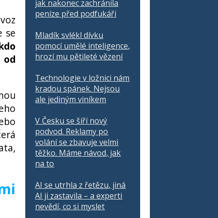
jak nakonec zachránila
peníze před podfukáři
ovoz
e se
Mladík svlékl dívku
kdo
pomocí umělé inteligence,
hrozí mu pětileté vězení
a od
Technologie v ložnici nám
kradou spánek. Nejsou
rmou
ale jediným viníkem
jeho
nebo
V Česku se šíří nový
podvod. Reklamy po
terá
volání se zbavuje velmi
ata,
těžko. Máme návod, jak
na to
ími
AI se utrhla z řetězu, jiná
AI ji zastavila – a experti
nevědí, co si myslet