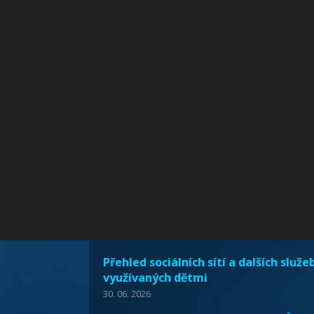
Přehled sociálních sítí a dalších služe
využívaných dětmi
30. 06. 2026