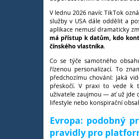
V lednu 2026 navíc TikTok ozná
služby v USA dále oddělit a po
aplikace nemusí dramaticky změ
má přístup k datům, kdo kont
čínského vlastníka
.
Co se týče samotného obsahu
řízenou personalizací. To zna
předchozímu chování: jaká vide
přeskočí. V praxi to vede k 
uživatele zaujmou — ať už jde o 
lifestyle nebo konspirační obsa
Evropa: podobný pr
pravidly pro platfo