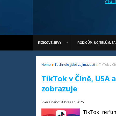
Číst dá
RIZIKOVÉ JEVY
RODIČŮM, UČITELŮM, Ž
Home
Technologické zajímavosti
TikTok v Čí
TikTok v Číně, USA a 
zobrazuje
Zveřejněno: 8. březen 2026
TikTok nefun