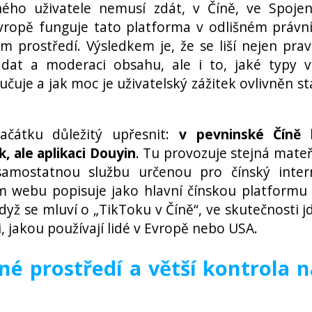
ého uživatele nemusí zdát, v Číně, ve Spoje
vropě funguje tato platforma v odlišném právn
m prostředí. Výsledkem je, že se liší nejen prav
dat a moderaci obsahu, ale i to, jaké typy v
čuje a jak moc je uživatelský zážitek ovlivněn st
ačátku důležitý upřesnit:
v pevninské Číně 
, ale aplikaci Douyin
. Tu provozuje stejná mate
samostatnou službu určenou pro čínský inter
ím webu popisuje jako hlavní čínskou platformu
yž se mluví o „TikToku v Číně“, ve skutečnosti j
i, jakou používají lidé v Evropě nebo USA.
ané prostředí a větší kontrola 