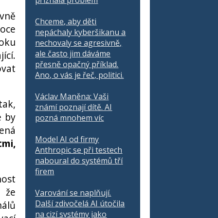
přiznala problém
ivně
Chceme, aby děti
roce
nepáchaly kyberšikanu a
roku
nechovaly se agresivně,
ale často jim dáváme
ící.
přesně opačný příklad.
ovat
Ano, o vás je řeč, politici.
Václav Maněna: Vaši
tak,
známí poznají dítě. AI
e by
pozná mnohem víc
mená
Model AI od firmy
tmi,
Anthropic se při testech
naboural do systémů tří
firem
nost
 že
Varování se naplňují.
Další zdivočelá AI útočila
nálů
na cizí systémy jako