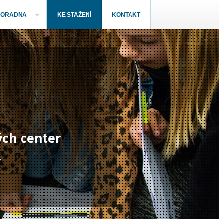
PORADNA
KE STAŽENÍ
KONTAKT
ých center
y