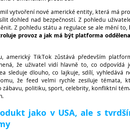
mil vytvoření nové americké entity, která má pr
sílit dohled nad bezpečností. Z pohledu uživatel
nit. Z pohledu státu a regulace se ale mění to,
roluje provoz a jak má být platforma oddělen
, americký TikTok zůstává především platfo
mená, že uživatel vidí hlavně to, co odpovídá 
a sleduje dlouho, co lajkuje, sdílí, vyhledává 
tomu, že feed velmi rychle zesiluje témata, k
zábavu, politiku, sport, celebrity, konfliktní tém
h.
odukt jako v USA, ale s tvrdš
rmy