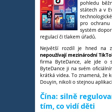
pohledu běžn
státech a v E
technologické
pro ochranu 
systém doporu
regulací či tlakem úřadů.
Největší rozdíl je hned na z
nepoužívají mezinárodní TikTok
firma ByteDance, ale jde o 
ByteDance ji na svém oficiáln
krátká videa. To znamená, že kd
Douyin, nikoli o stejnou aplikac
Čína: silně regulov
tím, co vidí děti