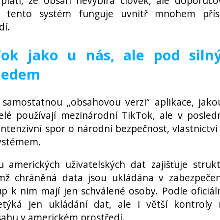
 platí, že obsah nevybírá člověk, ale doporučo
e tento systém funguje uvnitř mnohem přísn
dí.
ok jako u nás, ale pod siln
ledem
 samostatnou „obsahovou verzi“ aplikace, jako
elé používají mezinárodní TikTok, ale v posled
intenzivní spor o národní bezpečnost, vlastnictví
systémem.
 amerických uživatelských dat zajišťuje struk
emž chráněná data jsou ukládána v zabezpeč
up k nim mají jen schválené osoby. Podle oficiál
týká jen ukládání dat, ale i větší kontroly
ahu v americkém prostředí.