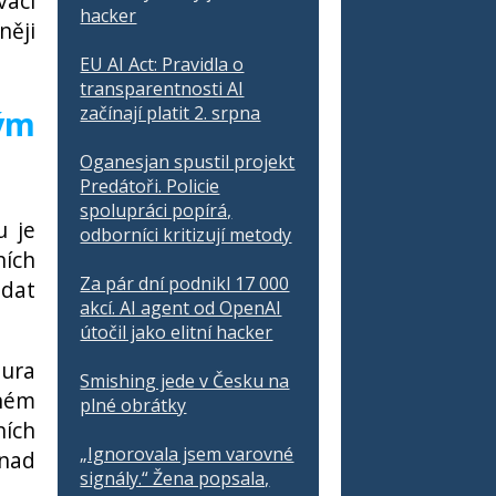
vací
hacker
ěji
EU AI Act: Pravidla o
transparentnosti AI
začínají platit 2. srpna
ým
Oganesjan spustil projekt
Predátoři. Policie
spolupráci popírá,
u je
odborníci kritizují metody
ních
Za pár dní podnikl 17 000
 dat
akcí. AI agent od OpenAI
útočil jako elitní hacker
tura
Smishing jede v Česku na
eném
plné obrátky
ních
„Ignorovala jsem varovné
 nad
signály.“ Žena popsala,