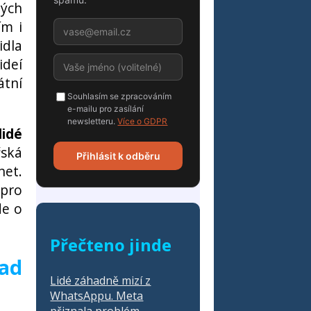
ných
ím i
idla
ideí
átní
Souhlasím se zpracováním
e-mailu pro zasílání
newsletteru.
Více o GDPR
lidé
řská
Přihlásit k odběru
net.
 pro
de o
Přečteno jinde
nad
Lidé záhadně mizí z
WhatsAppu. Meta