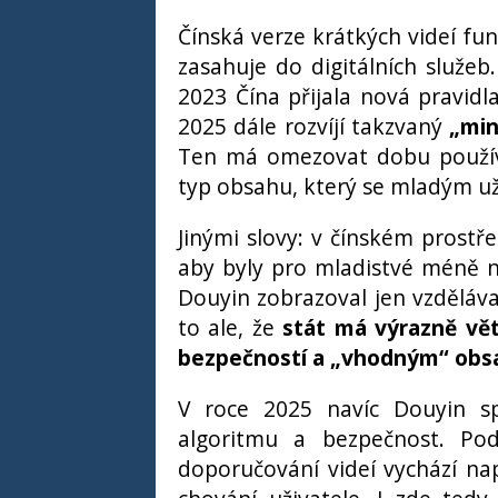
Čínská verze krátkých videí fu
zasahuje do digitálních služeb
2023 Čína přijala nová pravidl
2025 dále rozvíjí takzvaný
„mi
Ten má omezovat dobu používá
typ obsahu, který se mladým už
Jinými slovy: v čínském prostř
aby byly pro mladistvé méně 
Douyin zobrazoval jen vzděláva
to ale, že
stát má výrazně větš
bezpečností a „vhodným“ ob
V roce 2025 navíc Douyin sp
algoritmu a bezpečnost. Pod
doporučování videí vychází např