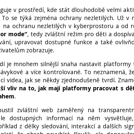
nguje v prostředí, kde stát dlouhodobě velmi akt
. To se týká zejména ochrany nezletilých. Už v 
a na ochranu nezletilých v kyberprostoru a od 
nor mode“
, tedy zvláštní režim pro děti a dospívaj
ní, upravovat dostupné funkce a také ovlivň
ivatelům zobrazuje.
edí je mnohem silnější snaha nastavit platformy 
návykové a více kontrolované. To neznamená, ž
cí videa, jak se někdy zjednodušeně tvrdí. Zna
í vliv na to, jak mají platformy pracovat s dě
sahem
.
ustil zvláštní web zaměřený na transparent
le dostupných informací na něm vysvětluje,
íklad z délky sledování, interakcí a dalších sig