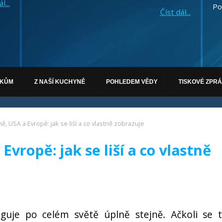
l...
Po
Číst dál...
ÁKŮM
Z NAŠÍ KUCHYNĚ
POHLEDEM VĚDY
TISKOVÉ ZPR
ně, USA a Evropě: jak se liší a co vlastně zobrazuje
Evropě: jak se liší a co vlastně
guje po celém světě úplně stejně. Ačkoli se 