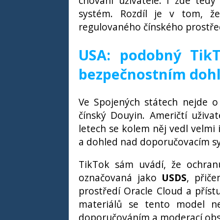
chování uživatele. I zde tedy
systém. Rozdíl je v tom, ž
regulovaného čínského prostře
USA: podobný TikT
bezpečnostním doh
Ve Spojených státech nejde o
čínský Douyin. Američtí uživat
letech se kolem něj vedl velmi 
a dohled nad doporučovacím 
TikTok sám uvádí, že ochranu
označovaná jako
USDS
, přič
prostředí Oracle Cloud a příst
materiálů se tento model ne
doporučováním a moderací obs