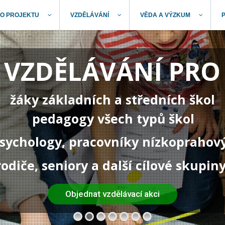
O PROJEKTU
VZDĚLÁVÁNÍ
VĚDA A VÝZKUM
VZDĚLÁVÁNÍ PRO
žáky základních a středních škol
pedagogy všech typů škol
 psychology, pracovníky nízkoprahov
rodiče, seniory a další cílové skupin
Objednat vzdělávací akci