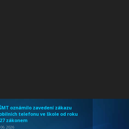
MT oznámilo zavedení zákazu
bilních telefonu ve škole od roku
27 zákonem
 06. 2026