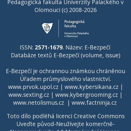
Pedagogická fakulta Univerzity Palackého v
Olomouci (c) 2008-2026
ISSN:
2571-1679
. Název: E-Bezpečí
Databáze textů E-Bezpečí (volume, issue)
E-Bezpečí je ochrannou známkou chráněnou
Úřadem průmyslového vlastnictví
.
www.prvok.upol.cz
|
www.kybersikana.cz
|
www.sexting.cz
|
www.kybergrooming.cz
|
www.netolismus.cz
|
www.factninja.cz
Toto dílo podléhá licenci
Creative Commons
Uveďte původ-Neužívejte komerčně-