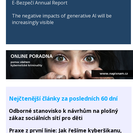
E-Bezpečí Annual Report
The negative impacts of generative AI will be
increasingly visible
Nejčtenější články za posledních 60 dní
Odborné stanovisko k návrhům na plošný
zákaz sociálních sítí pro děti
Praxe z první linie: Jak řešíme kyberšikanu,