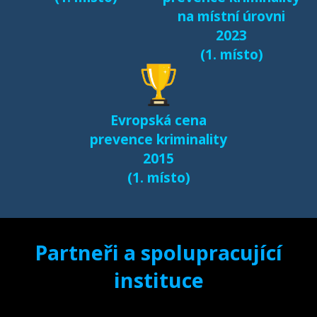
na místní úrovni
2023
(1. místo)
Evropská cena
prevence kriminality
2015
(1. místo)
Partneři a spolupracující
instituce