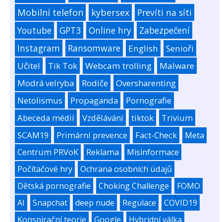
Mobilní telefon
kybersex
Prevíti na síti
Youtube
GPT3
Online hry
Zabezpečení
Instagram
Ransomware
English
Senioři
Učitel
Tik Tok
Webcam trolling
Malware
Modrá velryba
Rodiče
Oversharenting
Netolismus
Propaganda
Pornografie
Abeceda médií
Vzdělávání
tiktok
Trivium
SCAM19
Primární prevence
Fact-Check
Meta
Centrum PRVoK
Reklama
Misinformace
Počítačové hry
Ochrana osobních údajů
Dětská pornografie
Choking Challenge
FOMO
AI
Snapchat
deep nude
Regulace
COVID19
Konspirační teorie
Google
Hybridní válka