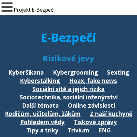
Projekt E-Bezpečí
E-Bezpečí
Rizikové jevy
Kyberšikana
Kybergrooming
Sexting
Kyberstalking
Hoax, fake news
Sociální sítě a jejich rizika
Sociotechnika, sociální inženýrství
Další témata
Online závislosti
Rodičům, učitelům, žákům
Z naší kuchyně
Pohledem vědy
Tiskové zprávy
Tipy a triky
Trivium
ENG