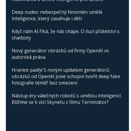
Deep nudes: nebezpečný fenomén umělé
inteligence, který zasahuje i děti
Když nám AI říká, že nás chápe. O iluzi přátelství s
chatboty
Nový generátor obrázků od firmy OpenAI vs.
autorská práva
Hranice padly! S novým updatem generátorů
obrázků od OpenAI jsme schopni tvořit deep fake
fotografie téměř bez omezení
Nástup éry válečných robotů s umělou inteligencí:
Blížíme se k vizi Skynetu z filmu Terminátor?