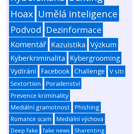
Hoax
Umělá inteligence
Podvod
Dezinformace
Komentář
Kazuistika
Výzkum
Kyberkriminalita
Kybergrooming
Vydírání
Facebook
Challenge
V síti
Sextortion
Poradenství
Prevence kriminality
Mediální gramotnost
Phishing
Romance scam
Mediální výchova
Deep fake
fake news
Sharenting