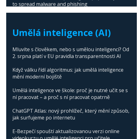
to spread malware and phishing
The abuse of artificial intelligence in Donald
Trump's campaign
Umělá inteligence (AI)
Mluvíte s člověkem, nebo s umělou inteligencí? Od
2. srpna platí v EU pravidla transparentnosti AI
Když válku řídí algoritmus: jak umělá inteligence
mění moderní bojiště
Umělá inteligence ve škole: proč je nutné učit se s
ní pracovat – a proč s ní pracovat opatrně
ChatGPT Atlas: nový prohlížeč, který mění způsob,
jak surfujeme po internetu
E-Bezpečí spouští aktualizovanou verzi online
videokurzu o umělé inteligenci pro učitele