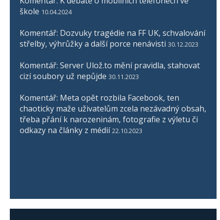
Komentář: K debatě o mobilních telefonech ve
škole
10.04.2024
Komentář: Dozvuky tragédie na FF UK, schvalování
střelby, výhrůžky a další porce nenávisti
30.12.2023
Komentář: Server Ulož.to mění pravidla, stahovat
cizí soubory už nepůjde
30.11.2023
Komentář: Meta opět rozbila Facebook, ten
chaoticky maže uživatelům zcela nezávadný obsah,
třeba přání k narozeninám, fotografie z výletu či
odkazy na články z médií
22.10.2023