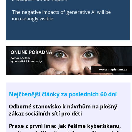
The negative impacts of generative AI will be
increasingly visible
Nejčtenější články za posledních 60 dní
Odborné stanovisko k návrhům na plošný
zákaz sociálních sítí pro děti
Praxe z první linie: Jak řešíme kyberšikanu,