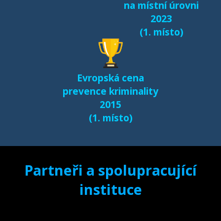
na místní úrovni
2023
(1. místo)
Evropská cena
prevence kriminality
2015
(1. místo)
Partneři a spolupracující
instituce