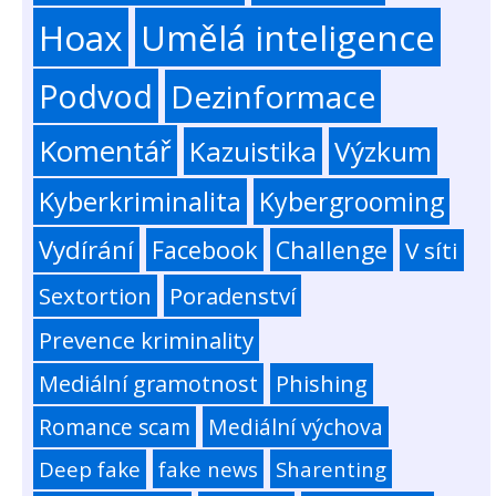
Hoax
Umělá inteligence
Podvod
Dezinformace
Komentář
Kazuistika
Výzkum
Kyberkriminalita
Kybergrooming
Vydírání
Facebook
Challenge
V síti
Sextortion
Poradenství
Prevence kriminality
Mediální gramotnost
Phishing
Romance scam
Mediální výchova
Deep fake
fake news
Sharenting