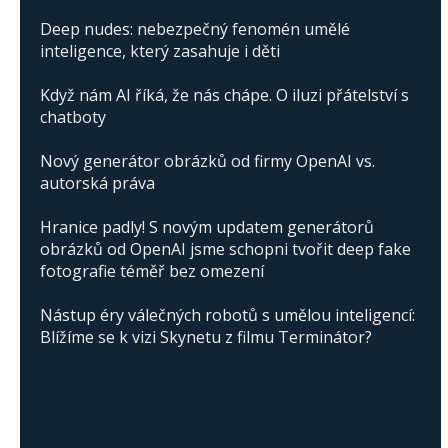
Deep nudes: nebezpečný fenomén umělé
inteligence, který zasahuje i děti
Když nám AI říká, že nás chápe. O iluzi přátelství s
chatboty
Nový generátor obrázků od firmy OpenAI vs.
autorská práva
Hranice padly! S novým updatem generátorů
obrázků od OpenAI jsme schopni tvořit deep fake
fotografie téměř bez omezení
Nástup éry válečných robotů s umělou inteligencí:
Blížíme se k vizi Skynetu z filmu Terminátor?