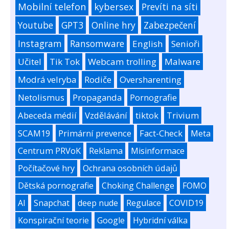
Mobilní telefon
kybersex
Prevíti na síti
Youtube
GPT3
Online hry
Zabezpečení
Instagram
Ransomware
English
Senioři
Učitel
Tik Tok
Webcam trolling
Malware
Modrá velryba
Rodiče
Oversharenting
Netolismus
Propaganda
Pornografie
Abeceda médií
Vzdělávání
tiktok
Trivium
SCAM19
Primární prevence
Fact-Check
Meta
Centrum PRVoK
Reklama
Misinformace
Počítačové hry
Ochrana osobních údajů
Dětská pornografie
Choking Challenge
FOMO
AI
Snapchat
deep nude
Regulace
COVID19
Konspirační teorie
Google
Hybridní válka