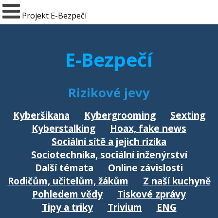
Projekt E-Bezpečí
E-Bezpečí
Rizikové jevy
Kyberšikana
Kybergrooming
Sexting
Kyberstalking
Hoax, fake news
Sociální sítě a jejich rizika
Sociotechnika, sociální inženýrství
Další témata
Online závislosti
Rodičům, učitelům, žákům
Z naší kuchyně
Pohledem vědy
Tiskové zprávy
Tipy a triky
Trivium
ENG