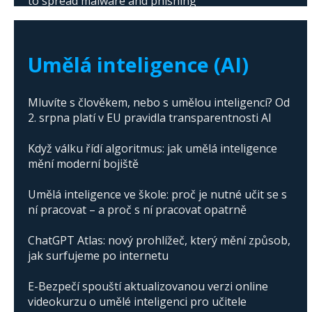
to spread malware and phishing
The abuse of artificial intelligence in Donald
Trump's campaign
Umělá inteligence (AI)
Mluvíte s člověkem, nebo s umělou inteligencí? Od
2. srpna platí v EU pravidla transparentnosti AI
Když válku řídí algoritmus: jak umělá inteligence
mění moderní bojiště
Umělá inteligence ve škole: proč je nutné učit se s
ní pracovat – a proč s ní pracovat opatrně
ChatGPT Atlas: nový prohlížeč, který mění způsob,
jak surfujeme po internetu
E-Bezpečí spouští aktualizovanou verzi online
videokurzu o umělé inteligenci pro učitele