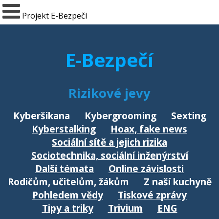
Projekt E-Bezpečí
E-Bezpečí
Rizikové jevy
Kyberšikana
Kybergrooming
Sexting
Kyberstalking
Hoax, fake news
Sociální sítě a jejich rizika
Sociotechnika, sociální inženýrství
Další témata
Online závislosti
Rodičům, učitelům, žákům
Z naší kuchyně
Pohledem vědy
Tiskové zprávy
Tipy a triky
Trivium
ENG