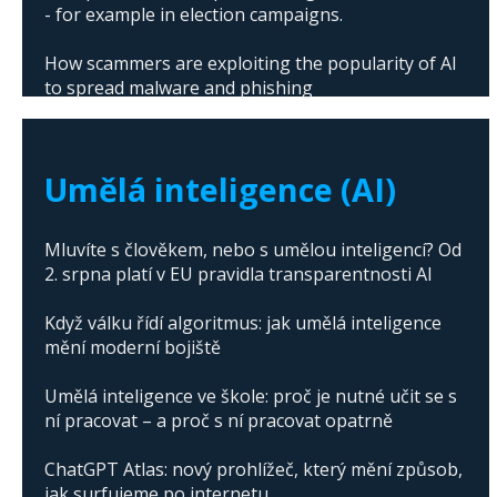
- for example in election campaigns.
How scammers are exploiting the popularity of AI
to spread malware and phishing
The abuse of artificial intelligence in Donald
Trump's campaign
Umělá inteligence (AI)
Mluvíte s člověkem, nebo s umělou inteligencí? Od
2. srpna platí v EU pravidla transparentnosti AI
Když válku řídí algoritmus: jak umělá inteligence
mění moderní bojiště
Umělá inteligence ve škole: proč je nutné učit se s
ní pracovat – a proč s ní pracovat opatrně
ChatGPT Atlas: nový prohlížeč, který mění způsob,
jak surfujeme po internetu