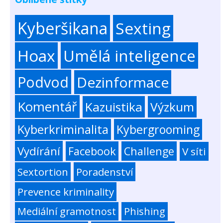
Kyberšikana
Sexting
Hoax
Umělá inteligence
Podvod
Dezinformace
Komentář
Kazuistika
Výzkum
Kyberkriminalita
Kybergrooming
Vydírání
Facebook
Challenge
V síti
Sextortion
Poradenství
Prevence kriminality
Mediální gramotnost
Phishing