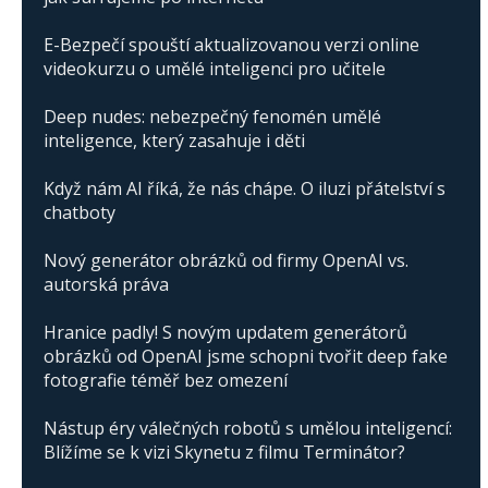
E-Bezpečí spouští aktualizovanou verzi online
videokurzu o umělé inteligenci pro učitele
Deep nudes: nebezpečný fenomén umělé
inteligence, který zasahuje i děti
Když nám AI říká, že nás chápe. O iluzi přátelství s
chatboty
Nový generátor obrázků od firmy OpenAI vs.
autorská práva
Hranice padly! S novým updatem generátorů
obrázků od OpenAI jsme schopni tvořit deep fake
fotografie téměř bez omezení
Nástup éry válečných robotů s umělou inteligencí:
Blížíme se k vizi Skynetu z filmu Terminátor?