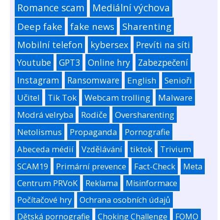
Romance scam
Mediální výchova
Deep fake
fake news
Sharenting
Mobilní telefon
kybersex
Prevíti na síti
Youtube
GPT3
Online hry
Zabezpečení
Instagram
Ransomware
English
Senioři
Učitel
Tik Tok
Webcam trolling
Malware
Modrá velryba
Rodiče
Oversharenting
Netolismus
Propaganda
Pornografie
Abeceda médií
Vzdělávání
tiktok
Trivium
SCAM19
Primární prevence
Fact-Check
Meta
Centrum PRVoK
Reklama
Misinformace
Počítačové hry
Ochrana osobních údajů
Dětská pornografie
Choking Challenge
FOMO