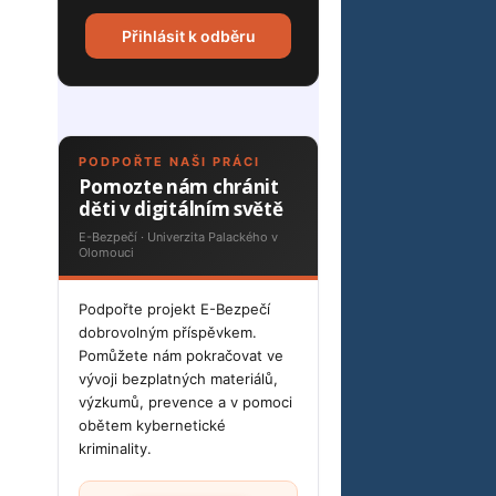
Přihlásit k odběru
PODPOŘTE NAŠI PRÁCI
Pomozte nám chránit
děti v digitálním světě
E-Bezpečí · Univerzita Palackého v
Olomouci
Podpořte projekt E-Bezpečí
dobrovolným příspěvkem.
Pomůžete nám pokračovat ve
vývoji bezplatných materiálů,
výzkumů, prevence a v pomoci
obětem kybernetické
kriminality.