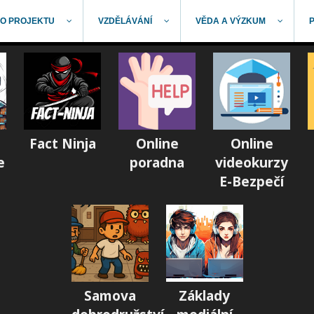
O PROJEKTU
VZDĚLÁVÁNÍ
VĚDA A VÝZKUM
Fact Ninja
Online
Online
e
poradna
videokurzy
E-Bezpečí
Samova
Základy