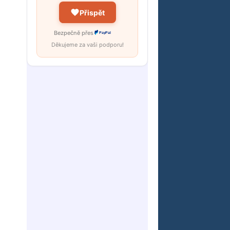
Přispět
Bezpečně přes
PayPal
Děkujeme za vaši podporu!