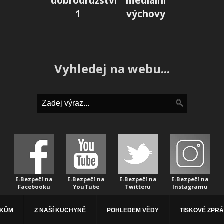
dobrodružství
mediální
1
výchovy
Vyhledej na webu...
E-Bezpečí na
E-Bezpečí na
E-Bezpečí na
E-Bezpečí na
Facebooku
YouTube
Twitteru
Instagramu
ÁKŮM
Z NAŠÍ KUCHYNĚ
POHLEDEM VĚDY
TISKOVÉ ZPR