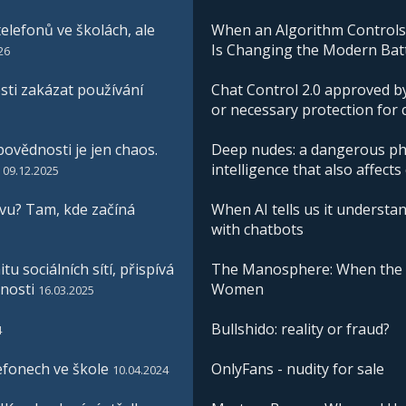
elefonů ve školách, ale
When an Algorithm Controls W
Is Changing the Modern Batt
26
ti zakázat používání
Chat Control 2.0 approved by
or necessary protection for 
ovědnosti je jen chaos.
Deep nudes: a dangerous phe
intelligence that also affects
09.12.2025
vu? Tam, kde začíná
When AI tells us it understan
with chatbots
u sociálních sítí, přispívá
The Manosphere: When the I
nosti
Women
16.03.2025
Bullshido: reality or fraud?
4
efonech ve škole
OnlyFans - nudity for sale
10.04.2024