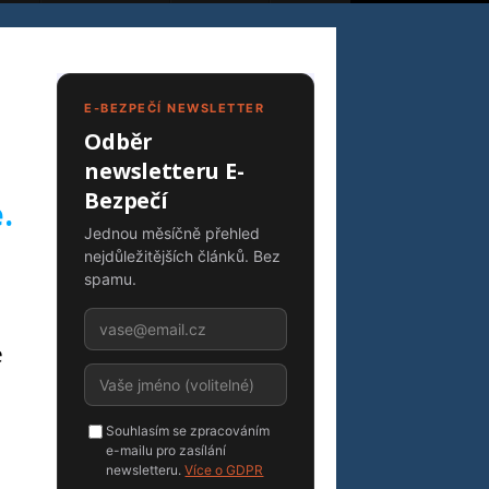
E-BEZPEČÍ NEWSLETTER
Odběr
newsletteru E-
Bezpečí
.
Jednou měsíčně přehled
nejdůležitějších článků. Bez
spamu.
e
Souhlasím se zpracováním
e-mailu pro zasílání
newsletteru.
Více o GDPR