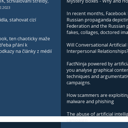
K, schvalování střelby,
Mystery Boxes - Why and H
2.2023
In recent months, Facebook h
la, stahovat cizí
Russian propaganda depictin
Federation and the Russian pe
fakes, collages, doctored im
ook, ten chaoticky maže
třeba přání k
Will Conversational Artificial
 odkazy na články z médií
Interpersonal Relationships
FactNinja powered by artificia
you analyse graphical conte
techniques and argumentative
campaigns.
How scammers are exploiting
malware and phishing
The abuse of artificial intel
campaign