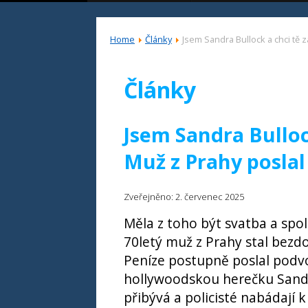
Home
Články
Jsem Sandra Bullock a chci tě z
Články
Jsem Sandra Bullock
Muž z Prahy poslal
Zveřejněno: 2. červenec 2025
Měla z toho být svatba a spo
70letý muž z Prahy stal bezd
Peníze postupně poslal podvo
hollywoodskou herečku Sandr
přibývá a policisté nabádají 