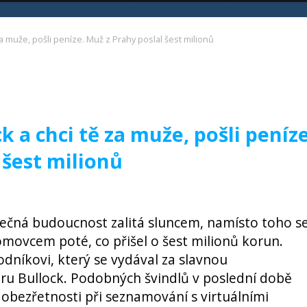
a muže, pošli peníze. Muž z Prahy poslal šest milionů
 a chci tě za muže, pošli peníze
 šest milionů
lečná budoucnost zalitá sluncem, namísto toho s
omovcem poté, co přišel o šest milionů korun.
dníkovi, který se vydával za slavnou
u Bullock. Podobných švindlů v poslední době
k obezřetnosti při seznamování s virtuálními