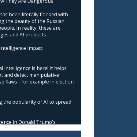
ow They Are Dangerous
as been literally flooded with
g the beauty of the Russian
ople. In reality, these are
ages and AI products.
 Intelligence Impact
?
l intelligence is here! It helps
nt and detect manipulative
 flaws - for example in election
 the popularity of AI to spread
ligence in Donald Trump's