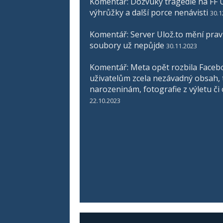
Komentář: Dozvuky tragédie na FF U
výhrůžky a další porce nenávisti
30.1
Komentář: Server Ulož.to mění pravid
soubory už nepůjde
30.11.2023
Komentář: Meta opět rozbila Faceb
uživatelům zcela nezávadný obsah, 
narozeninám, fotografie z výletu či
22.10.2023