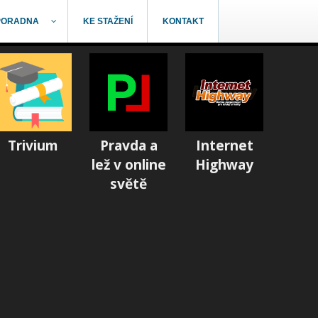
PORADNA
KE STAŽENÍ
KONTAKT
Trivium
Pravda a
Internet
lež v online
Highway
světě