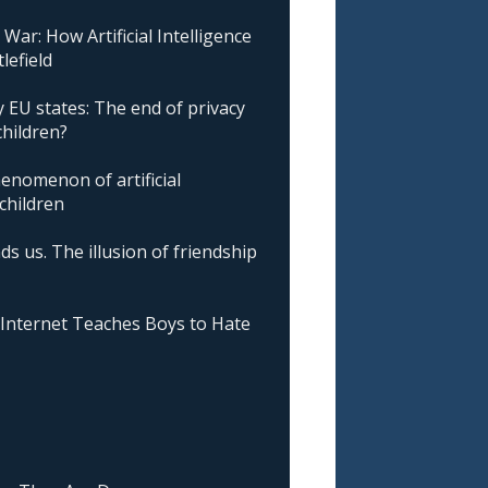
ar: How Artificial Intelligence
lefield
 EU states: The end of privacy
children?
nomenon of artificial
 children
ds us. The illusion of friendship
nternet Teaches Boys to Hate