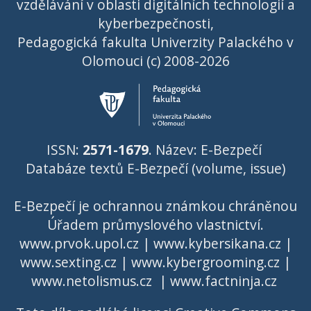
vzdělávání v oblasti digitálních technologií a
kyberbezpečnosti,
Pedagogická fakulta Univerzity Palackého v
Olomouci (c) 2008-2026
ISSN:
2571-1679
. Název: E-Bezpečí
Databáze textů E-Bezpečí (volume, issue)
E-Bezpečí je ochrannou známkou chráněnou
Úřadem průmyslového vlastnictví
.
www.prvok.upol.cz
|
www.kybersikana.cz
|
www.sexting.cz
|
www.kybergrooming.cz
|
www.netolismus.cz
|
www.factninja.cz