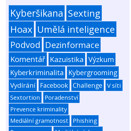
Kyberšikana
Sexting
Hoax
Umělá inteligence
Podvod
Dezinformace
Komentář
Kazuistika
Výzkum
Kyberkriminalita
Kybergrooming
Vydírání
Facebook
Challenge
V síti
Sextortion
Poradenství
Prevence kriminality
Mediální gramotnost
Phishing