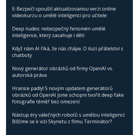
E-Bezpečí spouští aktualizovanou verzi online
videokurzu o umělé inteligenci pro učitele
Deep nudes: nebezpečný fenomén umělé
inteligence, který zasahuje i děti
Když nám AI říká, že nás chápe. O iluzi přátelství s
chatboty
Nový generátor obrázků od firmy OpenAI vs.
autorská práva
Hranice padly! S novým updatem generátorů
obrázků od OpenAI jsme schopni tvořit deep fake
fotografie téměř bez omezení
Nástup éry válečných robotů s umělou inteligencí:
Blížíme se k vizi Skynetu z filmu Terminátor?