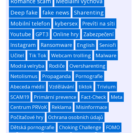
Romance scam
Mediální výchova
Deep fake
fake news
Sharenting
Mobilní telefon
kybersex
Prevíti na síti
Youtube
GPT3
Online hry
Zabezpečení
Instagram
Ransomware
English
Senioři
Učitel
Tik Tok
Webcam trolling
Malware
Modrá velryba
Rodiče
Oversharenting
Netolismus
Propaganda
Pornografie
Abeceda médií
Vzdělávání
tiktok
Trivium
SCAM19
Primární prevence
Fact-Check
Meta
Centrum PRVoK
Reklama
Misinformace
Počítačové hry
Ochrana osobních údajů
Dětská pornografie
Choking Challenge
FOMO