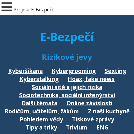
Projekt E-Bezpečí
E-Bezpečí
Rizikové jevy
Kyberšikana
Kybergrooming
Sexting
Kyberstalking
Hoax, fake news
Sociální sítě a jejich rizika
Sociotechnika, sociální inženýrství
Další témata
Online závislosti
Rodičům, učitelům, žákům
Z naší kuchyně
Pohledem vědy
Tiskové zprávy
Tipy a triky
Trivium
ENG