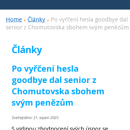
Home
Články
Po vyřčení hesla goodbye dal
senior z Chomutovska sbohem svým penězům
Články
Po vyřčení hesla
goodbye dal senior z
Chomutovska sbohem
svým penězům
Zveřejněno: 21. srpen 2025
S vidinou zhodnocení svých úspor se