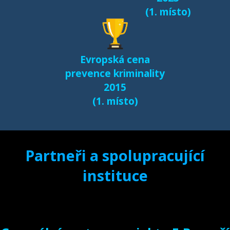
(1. místo)
Evropská cena
prevence kriminality
2015
(1. místo)
Partneři a spolupracující
instituce