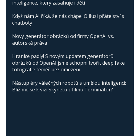
inteligence, který zasahuje i děti
Když nám AI říká, že nás chápe. O iluzi přátelství s
chatboty
Nový generátor obrázků od firmy OpenAI vs.
autorská práva
Hranice padly! S novým updatem generátorů
obrázků od OpenAI jsme schopni tvořit deep fake
fotografie téměř bez omezení
Nástup éry válečných robotů s umělou inteligencí:
Blížíme se k vizi Skynetu z filmu Terminátor?