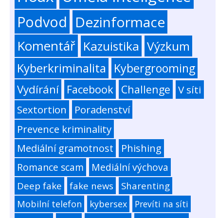
Podvod
Dezinformace
Komentář
Kazuistika
Výzkum
Kyberkriminalita
Kybergrooming
Vydírání
Facebook
Challenge
V síti
Sextortion
Poradenství
Prevence kriminality
Mediální gramotnost
Phishing
Romance scam
Mediální výchova
Deep fake
fake news
Sharenting
Mobilní telefon
kybersex
Prevíti na síti