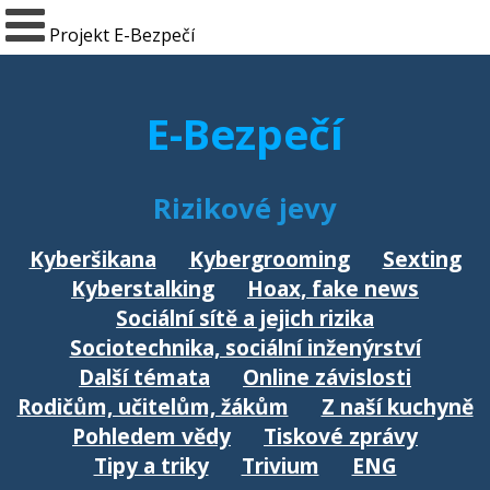
Projekt E-Bezpečí
E-Bezpečí
Rizikové jevy
Kyberšikana
Kybergrooming
Sexting
Kyberstalking
Hoax, fake news
Sociální sítě a jejich rizika
Sociotechnika, sociální inženýrství
Další témata
Online závislosti
Rodičům, učitelům, žákům
Z naší kuchyně
Pohledem vědy
Tiskové zprávy
Tipy a triky
Trivium
ENG