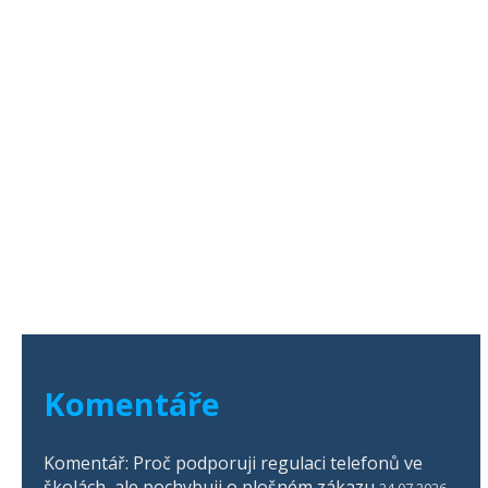
Komentáře
Komentář: Proč podporuji regulaci telefonů ve
školách, ale pochybuji o plošném zákazu
24.07.2026