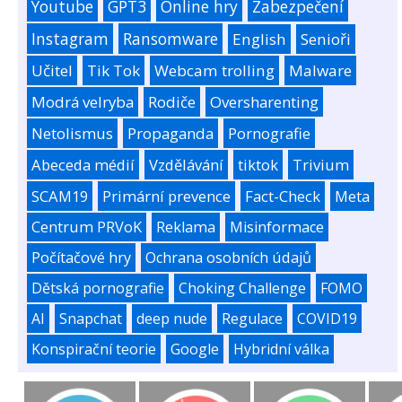
Youtube
GPT3
Online hry
Zabezpečení
Instagram
Ransomware
English
Senioři
Učitel
Tik Tok
Webcam trolling
Malware
Modrá velryba
Rodiče
Oversharenting
Netolismus
Propaganda
Pornografie
Abeceda médií
Vzdělávání
tiktok
Trivium
SCAM19
Primární prevence
Fact-Check
Meta
Centrum PRVoK
Reklama
Misinformace
Počítačové hry
Ochrana osobních údajů
Dětská pornografie
Choking Challenge
FOMO
AI
Snapchat
deep nude
Regulace
COVID19
Konspirační teorie
Google
Hybridní válka