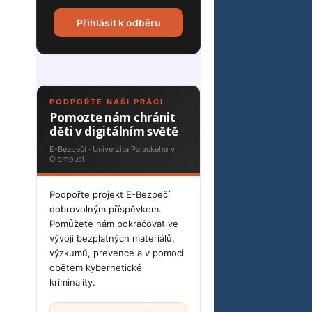
Přihlásit k odběru
PODPOŘTE NAŠI PRÁCI
Pomozte nám chránit
děti v digitálním světě
E-Bezpečí · Univerzita Palackého v
Olomouci
Podpořte projekt E-Bezpečí
dobrovolným příspěvkem.
Pomůžete nám pokračovat ve
vývoji bezplatných materiálů,
výzkumů, prevence a v pomoci
obětem kybernetické
kriminality.