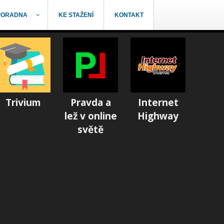
PORADNA
KE STAŽENÍ
KONTAKT
Trivium
Pravda a
Internet
lež v online
Highway
světě