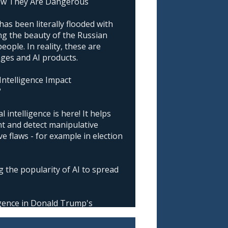
ow They Are Dangerous
as been literally flooded with
g the beauty of the Russian
ople. In reality, these are
ages and AI products.
 Intelligence Impact
?
l intelligence is here! It helps
nt and detect manipulative
 flaws - for example in election
 the popularity of AI to spread
ligence in Donald Trump's