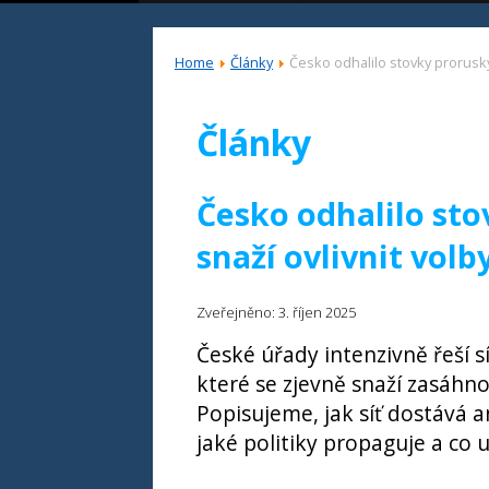
Home
Články
Česko odhalilo stovky proruskýc
Články
Česko odhalilo sto
snaží ovlivnit volb
Zveřejněno: 3. říjen 2025
České úřady intenzivně řeší sí
které se zjevně snaží zasáhn
Popisujeme, jak síť dostává a
jaké politiky propaguje a co