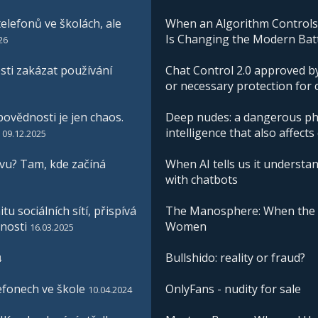
elefonů ve školách, ale
When an Algorithm Controls W
Is Changing the Modern Batt
26
ti zakázat používání
Chat Control 2.0 approved by
or necessary protection for 
ovědnosti je jen chaos.
Deep nudes: a dangerous phe
intelligence that also affects
09.12.2025
vu? Tam, kde začíná
When AI tells us it understan
with chatbots
u sociálních sítí, přispívá
The Manosphere: When the I
nosti
Women
16.03.2025
Bullshido: reality or fraud?
4
efonech ve škole
OnlyFans - nudity for sale
10.04.2024