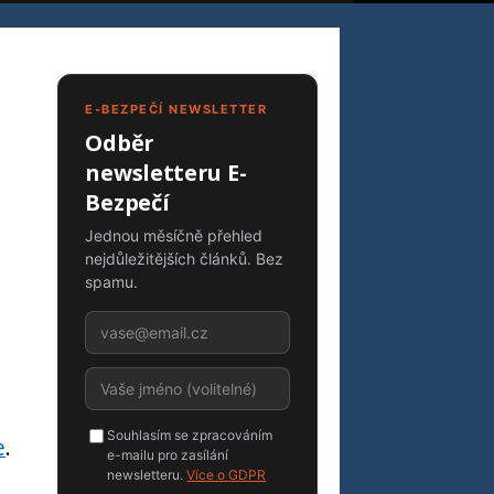
E-BEZPEČÍ NEWSLETTER
Odběr
newsletteru E-
Bezpečí
Jednou měsíčně přehled
nejdůležitějších článků. Bez
spamu.
Souhlasím se zpracováním
e
.
e-mailu pro zasílání
newsletteru.
Více o GDPR