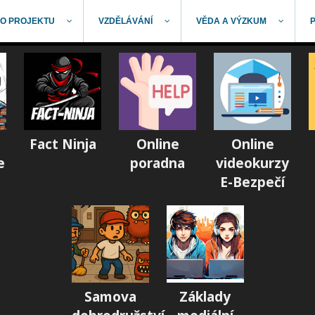
O PROJEKTU
VZDĚLÁVÁNÍ
VĚDA A VÝZKUM
Fact Ninja
Online
Online
e
poradna
videokurzy
E-Bezpečí
Samova
Základy