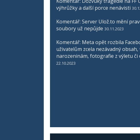
Komentář: Dozvuky tragédie na FF U
výhrůžky a další porce nenávisti
30.1
Komentář: Server Ulož.to mění pravid
soubory už nepůjde
30.11.2023
Komentář: Meta opět rozbila Faceb
uživatelům zcela nezávadný obsah, 
narozeninám, fotografie z výletu či
22.10.2023