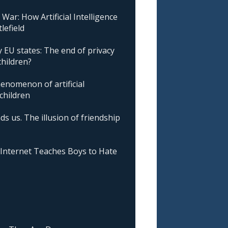
ar: How Artificial Intelligence
lefield
 EU states: The end of privacy
children?
nomenon of artificial
 children
ds us. The illusion of friendship
nternet Teaches Boys to Hate