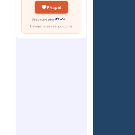
Přispět
Bezpečně přes
PayPal
Děkujeme za vaši podporu!