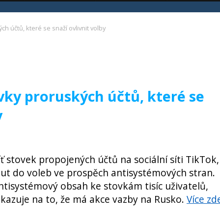
h účtů, které se snaží ovlivnit volby
vky proruských účtů, které se
y
ť stovek propojených účtů na sociální síti TikTok,
out do voleb ve prospěch antisystémových stran.
ntisystémový obsah ke stovkám tisíc uživatelů,
 ukazuje na to, že má akce vazby na Rusko.
Více zd