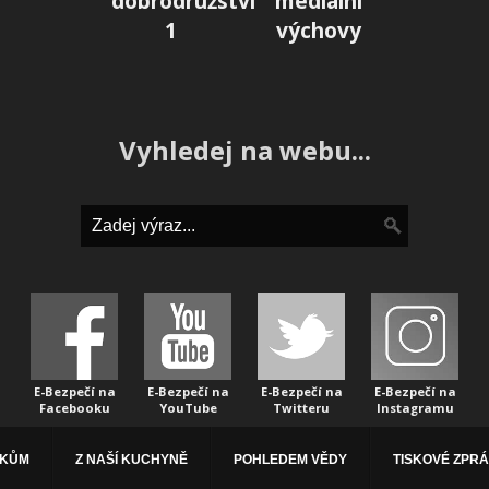
dobrodružství
mediální
1
výchovy
Vyhledej na webu...
E-Bezpečí na
E-Bezpečí na
E-Bezpečí na
E-Bezpečí na
Facebooku
YouTube
Twitteru
Instagramu
ÁKŮM
Z NAŠÍ KUCHYNĚ
POHLEDEM VĚDY
TISKOVÉ ZPR