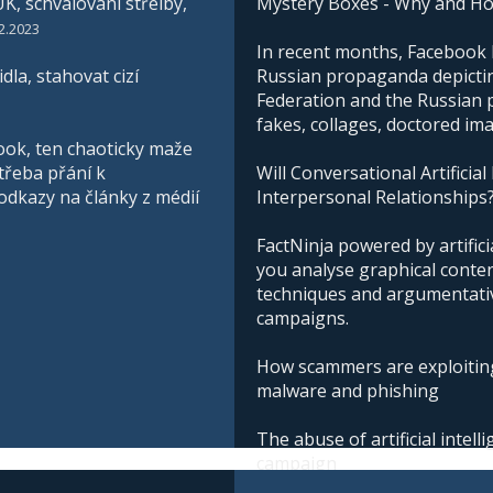
K, schvalování střelby,
Mystery Boxes - Why and H
2.2023
In recent months, Facebook h
la, stahovat cizí
Russian propaganda depictin
Federation and the Russian pe
fakes, collages, doctored im
ook, ten chaoticky maže
třeba přání k
Will Conversational Artificial
 odkazy na články z médií
Interpersonal Relationships
FactNinja powered by artificia
you analyse graphical conte
techniques and argumentative
campaigns.
How scammers are exploiting
malware and phishing
The abuse of artificial intel
campaign