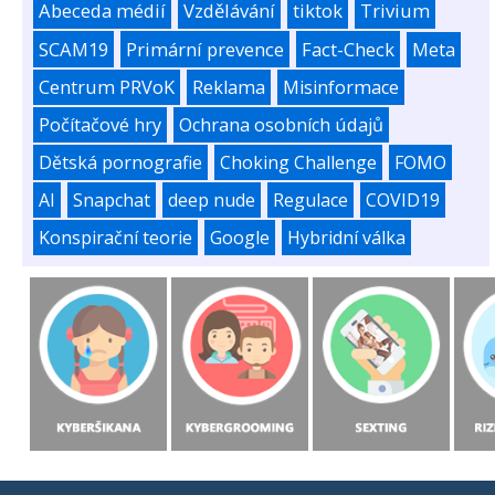
Abeceda médií
Vzdělávání
tiktok
Trivium
SCAM19
Primární prevence
Fact-Check
Meta
Centrum PRVoK
Reklama
Misinformace
Počítačové hry
Ochrana osobních údajů
Dětská pornografie
Choking Challenge
FOMO
AI
Snapchat
deep nude
Regulace
COVID19
Konspirační teorie
Google
Hybridní válka