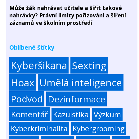
Může žák nahrávat učitele a šířit takové
nahrávky? Právní limity pořizování a šíření
záznamů ve školním prostředí
Oblíbené štítky
Kyberšikana
Sexting
Hoax
Umělá inteligence
Podvod
Dezinformace
Komentář
Kazuistika
Výzkum
Kyberkriminalita
Kybergrooming