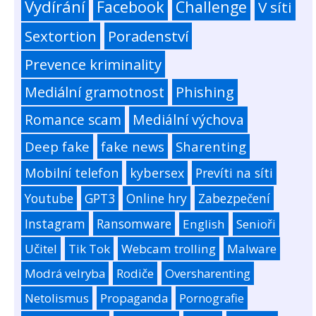
Vydírání
Facebook
Challenge
V síti
Sextortion
Poradenství
Prevence kriminality
Mediální gramotnost
Phishing
Romance scam
Mediální výchova
Deep fake
fake news
Sharenting
Mobilní telefon
kybersex
Prevíti na síti
Youtube
GPT3
Online hry
Zabezpečení
Instagram
Ransomware
English
Senioři
Učitel
Tik Tok
Webcam trolling
Malware
Modrá velryba
Rodiče
Oversharenting
Netolismus
Propaganda
Pornografie