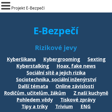
Projekt E-Bezpečí
E-Bezpečí
Rizikové jevy
Kyberšikana
Kybergrooming
Sexting
Kyberstalking
Hoax, fake news
Sociální sítě a jejich rizika
Sociotechnika, sociální inženýrství
Další témata
Online závislosti
Rodičům, učitelům, žákům
Z naší kuchyně
Pohledem vědy
Tiskové zprávy
Tipy a triky
Trivium
ENG