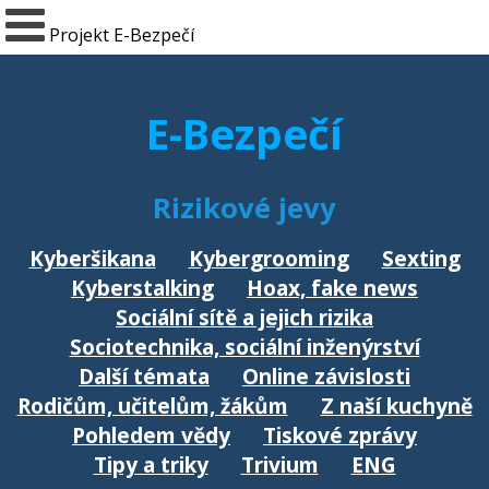
Projekt E-Bezpečí
E-Bezpečí
Rizikové jevy
Kyberšikana
Kybergrooming
Sexting
Kyberstalking
Hoax, fake news
Sociální sítě a jejich rizika
Sociotechnika, sociální inženýrství
Další témata
Online závislosti
Rodičům, učitelům, žákům
Z naší kuchyně
Pohledem vědy
Tiskové zprávy
Tipy a triky
Trivium
ENG