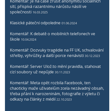
Komentář: Je na čase zrušit anonymitu sociálních
sítí, přispívá razantnímu nárůstu násilí ve
společnosti
16.03.2025
Klasické páteční odpoledne
01.06.2024
Komentář: K debatě o mobilních telefonech ve
škole
10.04.2024
Komentář: Dozvuky tragédie na FF UK, schvalování
střelby, výhrůžky a další porce nenávisti
30.12.2023
Komentář: Server Ulož.to mění pravidla, stahovat
cizí soubory už nepůjde
30.11.2023
Komentář: Meta opět rozbila Facebook, ten
chaoticky maže uživatelům zcela nezávadný obsah,
třeba přání k narozeninám, fotografie z výletu či
odkazy na články z médií
22.10.2023