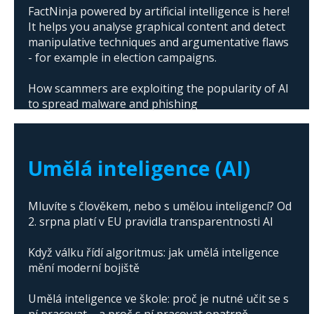
FactNinja powered by artificial intelligence is here!
It helps you analyse graphical content and detect
manipulative techniques and argumentative flaws
- for example in election campaigns.
How scammers are exploiting the popularity of AI
to spread malware and phishing
The abuse of artificial intelligence in Donald
Trump's campaign
Umělá inteligence (AI)
Mluvíte s člověkem, nebo s umělou inteligencí? Od
2. srpna platí v EU pravidla transparentnosti AI
Když válku řídí algoritmus: jak umělá inteligence
mění moderní bojiště
Umělá inteligence ve škole: proč je nutné učit se s
ní pracovat – a proč s ní pracovat opatrně