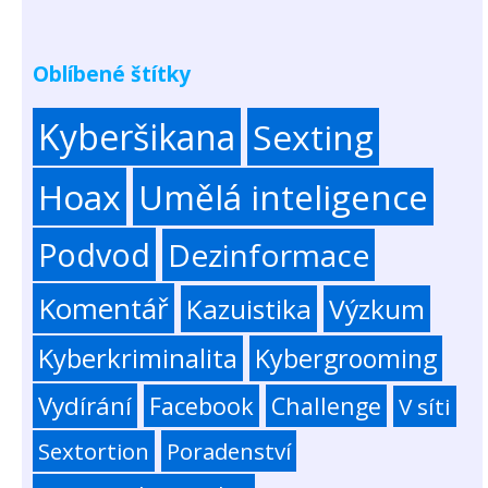
Oblíbené štítky
Kyberšikana
Sexting
Hoax
Umělá inteligence
Podvod
Dezinformace
Komentář
Kazuistika
Výzkum
Kyberkriminalita
Kybergrooming
Vydírání
Facebook
Challenge
V síti
Sextortion
Poradenství