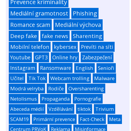
Prevence kriminality
Mediální gramotnost
Phishing
Romance scam
Mediální výchova
Deep fake
fake news
Sharenting
Mobilní telefon
kybersex
Prevíti na síti
Youtube
GPT3
Online hry
Zabezpečení
Instagram
Ransomware
English
Senioři
Učitel
Tik Tok
Webcam trolling
Malware
Modrá velryba
Rodiče
Oversharenting
Netolismus
Propaganda
Pornografie
Abeceda médií
Vzdělávání
tiktok
Trivium
SCAM19
Primární prevence
Fact-Check
Meta
Centrum PRVoK
Reklama
Misinformace