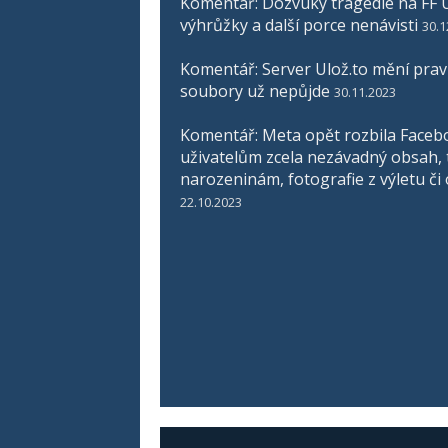
Komentář: Dozvuky tragédie na FF U
výhrůžky a další porce nenávisti
30.1
Komentář: Server Ulož.to mění pravid
soubory už nepůjde
30.11.2023
Komentář: Meta opět rozbila Faceb
uživatelům zcela nezávadný obsah, 
narozeninám, fotografie z výletu či
22.10.2023