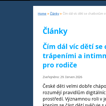
Home
Články
Čím dál víc dětí se chatbotům s
Články
Čím dál víc dětí s
trápeními a intimn
pro rodiče
Zveřejněno: 29. červen 2026
České děti velmi dobře chápou
rozumějí pravidlům digitální
prostředí. Významnou roli v je
kterým se část dětí svěřuje s