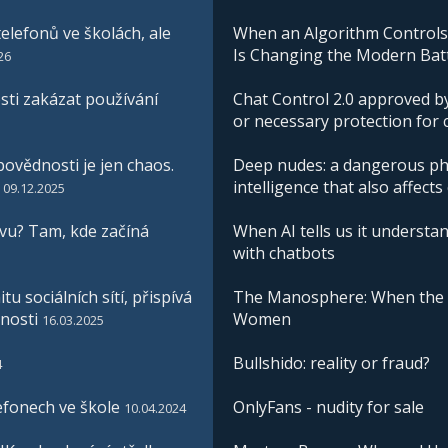
elefonů ve školách, ale
When an Algorithm Controls W
Is Changing the Modern Batt
26
ti zakázat používání
Chat Control 2.0 approved by
or necessary protection for 
ovědnosti je jen chaos.
Deep nudes: a dangerous phe
intelligence that also affects
09.12.2025
vu? Tam, kde začíná
When AI tells us it understan
with chatbots
u sociálních sítí, přispívá
The Manosphere: When the I
nosti
Women
16.03.2025
Bullshido: reality or fraud?
4
efonech ve škole
OnlyFans - nudity for sale
10.04.2024