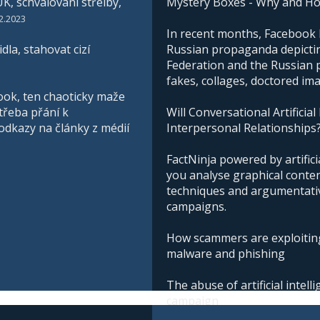
K, schvalování střelby,
Mystery Boxes - Why and H
2.2023
In recent months, Facebook h
la, stahovat cizí
Russian propaganda depictin
Federation and the Russian pe
fakes, collages, doctored im
ook, ten chaoticky maže
třeba přání k
Will Conversational Artificial
 odkazy na články z médií
Interpersonal Relationships
FactNinja powered by artificia
you analyse graphical conte
techniques and argumentative
campaigns.
How scammers are exploiting
malware and phishing
The abuse of artificial intel
campaign