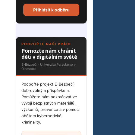
Přihlásit k odběru
PODPOŘTE NAŠI PRÁCI
Pomozte nám chránit
děti v digitálním světě
E-Bezpečí · Univerzita Palackého v
Olomouci
Podpořte projekt E-Bezpečí
dobrovolným příspěvkem.
Pomůžete nám pokračovat ve
vývoji bezplatných materiálů,
výzkumů, prevence a v pomoci
obětem kybernetické
kriminality.