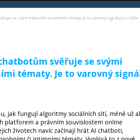
věřuje se svými trápeními a intimními tématy. Je to varovný signál pro rodiče
e chatbotům svěřuje se svými
ími tématy. Je to varovný signá
, jak fungují algoritmy sociálních sítí, méně už a
ch platforem a právním souvislostem online
jich životech navíc začínají hrát AI chatboti,
 osobními či intimními tématy. Vyplývá to z nové