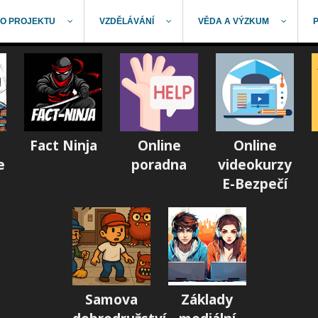
O PROJEKTU
VZDĚLÁVÁNÍ
VĚDA A VÝZKUM
Fact Ninja
Online
Online
e
poradna
videokurzy
E-Bezpečí
Samova
Základy