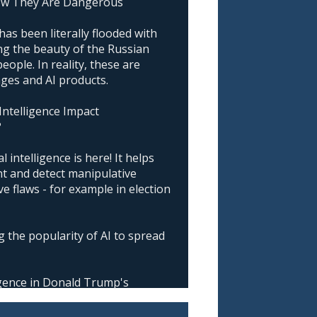
ow They Are Dangerous
as been literally flooded with
g the beauty of the Russian
ople. In reality, these are
ages and AI products.
 Intelligence Impact
?
l intelligence is here! It helps
nt and detect manipulative
 flaws - for example in election
 the popularity of AI to spread
ligence in Donald Trump's