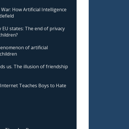
ar: How Artificial Intelligence
lefield
 EU states: The end of privacy
children?
nomenon of artificial
 children
ds us. The illusion of friendship
nternet Teaches Boys to Hate