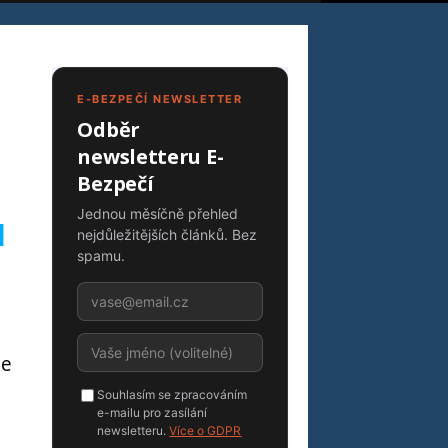
E-BEZPEČÍ NEWSLETTER
Odběr
newsletteru E-
Bezpečí
Jednou měsíčně přehled
l
nejdůležitějších článků. Bez
spamu.
le
Souhlasím se zpracováním
e-mailu pro zasílání
newsletteru.
Více o GDPR