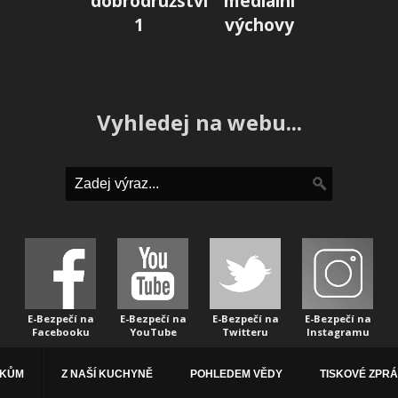
dobrodružství
mediální
1
výchovy
Vyhledej na webu...
E-Bezpečí na
E-Bezpečí na
E-Bezpečí na
E-Bezpečí na
Facebooku
YouTube
Twitteru
Instagramu
ÁKŮM
Z NAŠÍ KUCHYNĚ
POHLEDEM VĚDY
TISKOVÉ ZPR