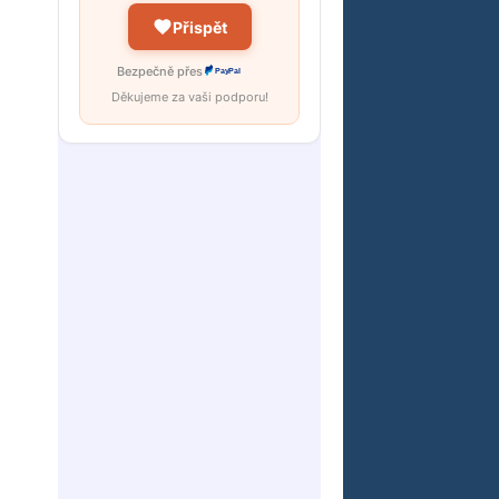
Přispět
Bezpečně přes
PayPal
Děkujeme za vaši podporu!