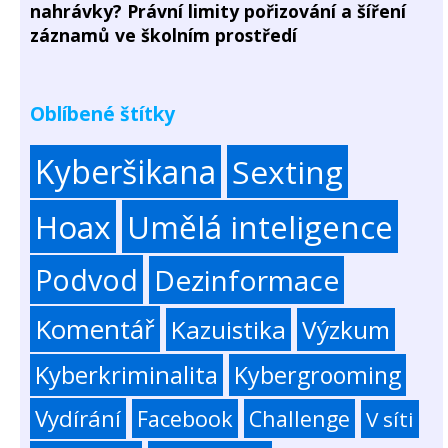
nahrávky? Právní limity pořizování a šíření
záznamů ve školním prostředí
Oblíbené štítky
Kyberšikana
Sexting
Hoax
Umělá inteligence
Podvod
Dezinformace
Komentář
Kazuistika
Výzkum
Kyberkriminalita
Kybergrooming
Vydírání
Facebook
Challenge
V síti