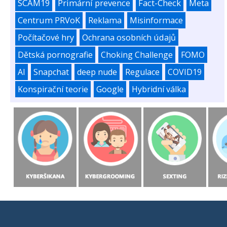
SCAM19
Primární prevence
Fact-Check
Meta
Centrum PRVoK
Reklama
Misinformace
Počítačové hry
Ochrana osobních údajů
Dětská pornografie
Choking Challenge
FOMO
AI
Snapchat
deep nude
Regulace
COVID19
Konspirační teorie
Google
Hybridní válka