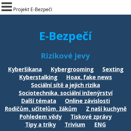
Projekt E-Bezpečí
E-Bezpečí
Rizikové jevy
Kyberšikana
Kybergrooming
Sexting
Kyberstalking
Hoax, fake news
Sociální sítě a jejich rizika
Sociotechnika, sociální inženýrství
Další témata
Online závislosti
Rodičům, učitelům, žákům
Z naší kuchyně
Pohledem vědy
Tiskové zprávy
Tipy a triky
Trivium
ENG