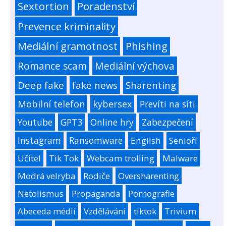
Sextortion
Poradenství
Prevence kriminality
Mediální gramotnost
Phishing
Romance scam
Mediální výchova
Deep fake
fake news
Sharenting
Mobilní telefon
kybersex
Prevíti na síti
Youtube
GPT3
Online hry
Zabezpečení
Instagram
Ransomware
English
Senioři
Učitel
Tik Tok
Webcam trolling
Malware
Modrá velryba
Rodiče
Oversharenting
Netolismus
Propaganda
Pornografie
Abeceda médií
Vzdělávání
tiktok
Trivium