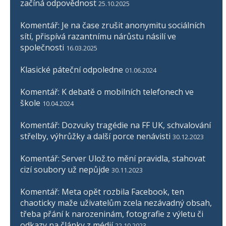
začíná odpovědnost
25.10.2025
Komentář: Je na čase zrušit anonymitu sociálních
sítí, přispívá razantnímu nárůstu násilí ve
společnosti
16.03.2025
Klasické páteční odpoledne
01.06.2024
Komentář: K debatě o mobilních telefonech ve
škole
10.04.2024
Komentář: Dozvuky tragédie na FF UK, schvalování
střelby, výhrůžky a další porce nenávisti
30.12.2023
Komentář: Server Ulož.to mění pravidla, stahovat
cizí soubory už nepůjde
30.11.2023
Komentář: Meta opět rozbila Facebook, ten
chaoticky maže uživatelům zcela nezávadný obsah,
třeba přání k narozeninám, fotografie z výletu či
odkazy na články z médií
22.10.2023