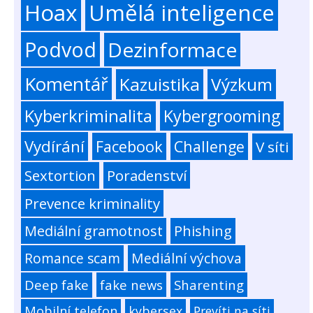
Hoax
Umělá inteligence
Podvod
Dezinformace
Komentář
Kazuistika
Výzkum
Kyberkriminalita
Kybergrooming
Vydírání
Facebook
Challenge
V síti
Sextortion
Poradenství
Prevence kriminality
Mediální gramotnost
Phishing
Romance scam
Mediální výchova
Deep fake
fake news
Sharenting
Mobilní telefon
kybersex
Prevíti na síti