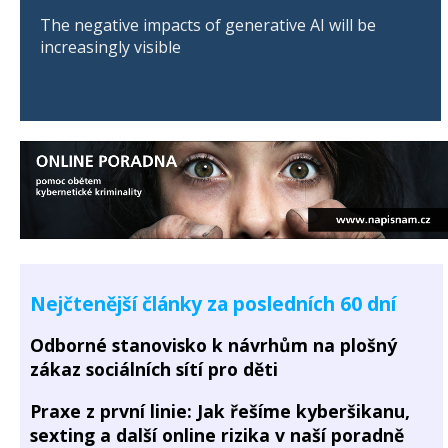
The negative impacts of generative AI will be
increasingly visible
Nejčtenější články za posledních 60 dní
Odborné stanovisko k návrhům na plošný
zákaz sociálních sítí pro děti
Praxe z první linie: Jak řešíme kyberšikanu,
sexting a další online rizika v naší poradně