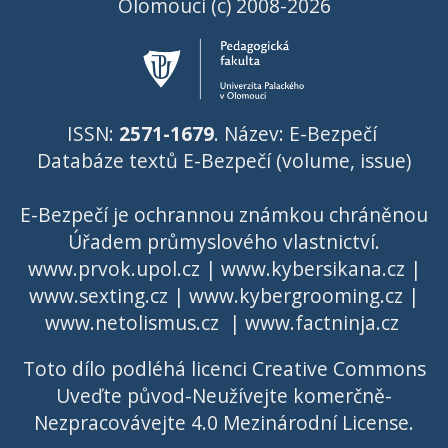
Olomouci (c) 2008-2026
ISSN:
2571-1679
. Název: E-Bezpečí
Databáze textů E-Bezpečí (volume, issue)
E-Bezpečí je ochrannou známkou chráněnou
Úřadem průmyslového vlastnictví
.
www.prvok.upol.cz
|
www.kybersikana.cz
|
www.sexting.cz
|
www.kybergrooming.cz
|
www.netolismus.cz
|
www.factninja.cz
Toto dílo podléhá licenci
Creative Commons
Uveďte původ-Neužívejte komerčně-
Nezpracovávejte 4.0 Mezinárodní License
.