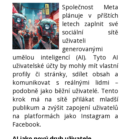
Společnost Meta
plánuje v příštích
letech zaplnit své
sociální sítě
uživateli
generovanými
umělou inteligencí (AI). Tyto AI
uživatelské účty by mohly mít vlastní
profily či stránky, sdílet obsah a
komunikovat s reálnými lidmi –
podobně jako běžní uživatelé. Tento
krok má na sítě přilákat mladší
publikum a zvýšit zapojení uživatelů
na platformách jako Instagram a
Facebook.
AI jako nový druh uživatele