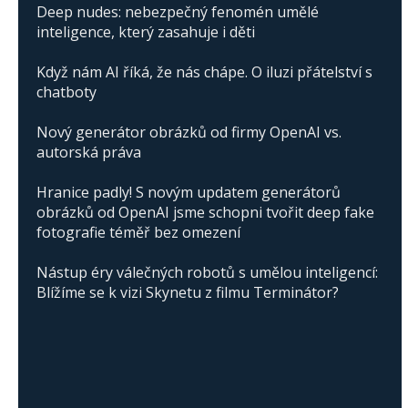
Deep nudes: nebezpečný fenomén umělé
inteligence, který zasahuje i děti
Když nám AI říká, že nás chápe. O iluzi přátelství s
chatboty
Nový generátor obrázků od firmy OpenAI vs.
autorská práva
Hranice padly! S novým updatem generátorů
obrázků od OpenAI jsme schopni tvořit deep fake
fotografie téměř bez omezení
Nástup éry válečných robotů s umělou inteligencí:
Blížíme se k vizi Skynetu z filmu Terminátor?