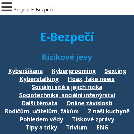
Projekt E-Bezpečí
E-Bezpečí
Rizikové jevy
Kyberšikana
Kybergrooming
Sexting
Kyberstalking
Hoax, fake news
Sociální sítě a jejich rizika
Sociotechnika, sociální inženýrství
Další témata
Online závislosti
Rodičům, učitelům, žákům
Z naší kuchyně
Pohledem vědy
Tiskové zprávy
Tipy a triky
Trivium
ENG