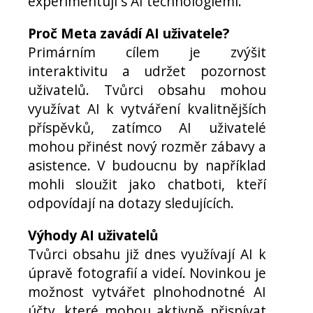
experimentují s AI technologiemi.
Proč Meta zavádí AI uživatele?
Primárním cílem je zvýšit
interaktivitu a udržet pozornost
uživatelů. Tvůrci obsahu mohou
využívat AI k vytváření kvalitnějších
příspěvků, zatímco AI uživatelé
mohou přinést nový rozměr zábavy a
asistence. V budoucnu by například
mohli sloužit jako chatboti, kteří
odpovídají na dotazy sledujících.
Výhody AI uživatelů
Tvůrci obsahu již dnes využívají AI k
úpravě fotografií a videí. Novinkou je
možnost vytvářet plnohodnotné AI
účty, které mohou aktivně přispívat