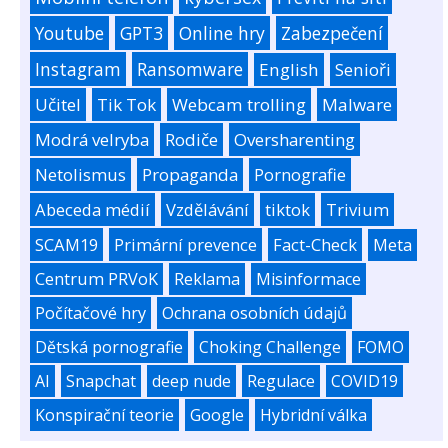
Youtube
GPT3
Online hry
Zabezpečení
Instagram
Ransomware
English
Senioři
Učitel
Tik Tok
Webcam trolling
Malware
Modrá velryba
Rodiče
Oversharenting
Netolismus
Propaganda
Pornografie
Abeceda médií
Vzdělávání
tiktok
Trivium
SCAM19
Primární prevence
Fact-Check
Meta
Centrum PRVoK
Reklama
Misinformace
Počítačové hry
Ochrana osobních údajů
Dětská pornografie
Choking Challenge
FOMO
AI
Snapchat
deep nude
Regulace
COVID19
Konspirační teorie
Google
Hybridní válka