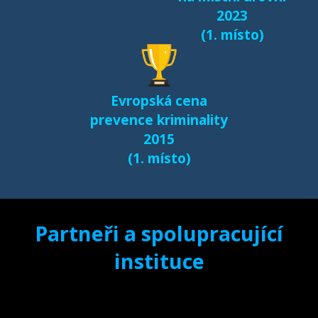
2023
(1. místo)
Evropská cena
prevence kriminality
2015
(1. místo)
Partneři a spolupracující
instituce