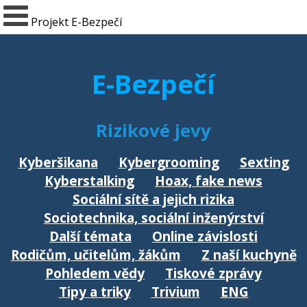
Projekt E-Bezpečí
E-Bezpečí
Rizikové jevy
Kyberšikana
Kybergrooming
Sexting
Kyberstalking
Hoax, fake news
Sociální sítě a jejich rizika
Sociotechnika, sociální inženýrství
Další témata
Online závislosti
Rodičům, učitelům, žákům
Z naší kuchyně
Pohledem vědy
Tiskové zprávy
Tipy a triky
Trivium
ENG