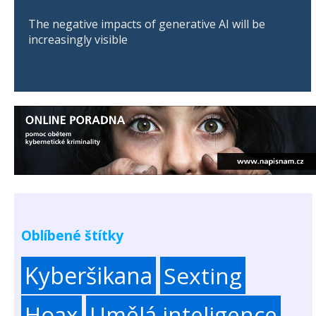
The negative impacts of generative AI will be
increasingly visible
Oblíbené štítky
Kyberšikana
Sexting
Hoax
Umělá inteligence