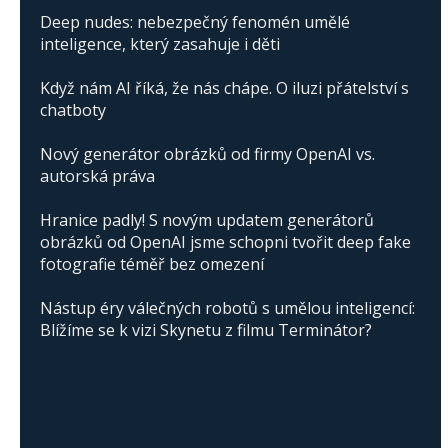
Deep nudes: nebezpečný fenomén umělé
inteligence, který zasahuje i děti
Když nám AI říká, že nás chápe. O iluzi přátelství s
chatboty
Nový generátor obrázků od firmy OpenAI vs.
autorská práva
Hranice padly! S novým updatem generátorů
obrázků od OpenAI jsme schopni tvořit deep fake
fotografie téměř bez omezení
Nástup éry válečných robotů s umělou inteligencí:
Blížíme se k vizi Skynetu z filmu Terminátor?