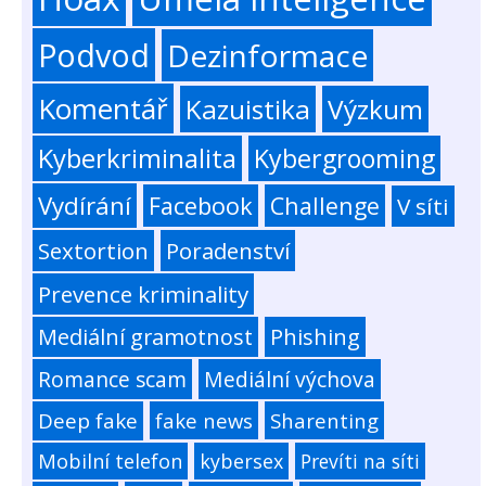
Podvod
Dezinformace
Komentář
Kazuistika
Výzkum
Kyberkriminalita
Kybergrooming
Vydírání
Facebook
Challenge
V síti
Sextortion
Poradenství
Prevence kriminality
Mediální gramotnost
Phishing
Romance scam
Mediální výchova
Deep fake
fake news
Sharenting
Mobilní telefon
kybersex
Prevíti na síti