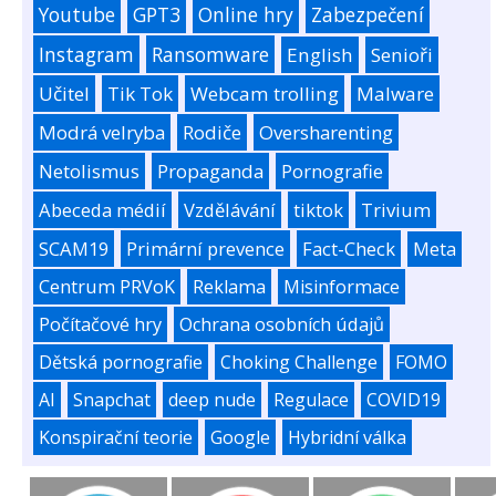
Youtube
GPT3
Online hry
Zabezpečení
Instagram
Ransomware
English
Senioři
Učitel
Tik Tok
Webcam trolling
Malware
Modrá velryba
Rodiče
Oversharenting
Netolismus
Propaganda
Pornografie
Abeceda médií
Vzdělávání
tiktok
Trivium
SCAM19
Primární prevence
Fact-Check
Meta
Centrum PRVoK
Reklama
Misinformace
Počítačové hry
Ochrana osobních údajů
Dětská pornografie
Choking Challenge
FOMO
AI
Snapchat
deep nude
Regulace
COVID19
Konspirační teorie
Google
Hybridní válka