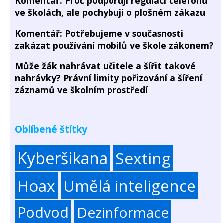
Komentář: Proč podporuji regulaci telefonů
ve školách, ale pochybuji o plošném zákazu
Komentář: Potřebujeme v současnosti
zakázat používání mobilů ve škole zákonem?
Může žák nahrávat učitele a šířit takové
nahrávky? Právní limity pořizování a šíření
záznamů ve školním prostředí
Oblíbené štítky
Kyberšikana
Sexting
Hoax
Umělá inteligence
Podvod
Dezinformace