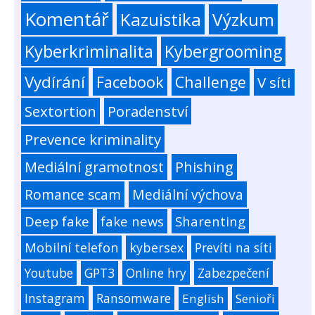
Komentář
Kazuistika
Výzkum
Kyberkriminalita
Kybergrooming
Vydírání
Facebook
Challenge
V síti
Sextortion
Poradenství
Prevence kriminality
Mediální gramotnost
Phishing
Romance scam
Mediální výchova
Deep fake
fake news
Sharenting
Mobilní telefon
kybersex
Prevíti na síti
Youtube
GPT3
Online hry
Zabezpečení
Instagram
Ransomware
English
Senioři