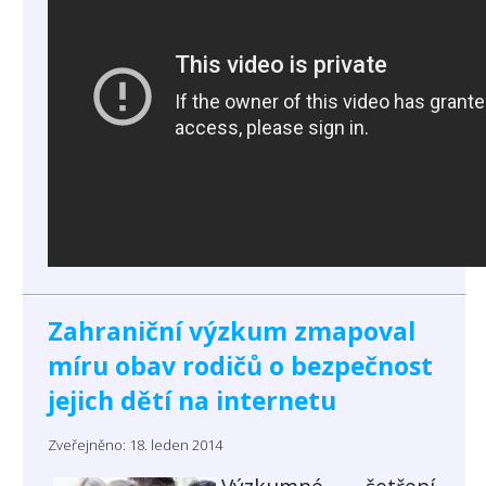
Zahraniční výzkum zmapoval
míru obav rodičů o bezpečnost
jejich dětí na internetu
Zveřejněno: 18. leden 2014