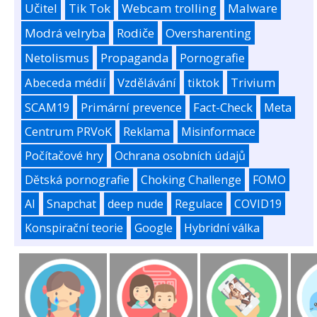
Učitel
Tik Tok
Webcam trolling
Malware
Modrá velryba
Rodiče
Oversharenting
Netolismus
Propaganda
Pornografie
Abeceda médií
Vzdělávání
tiktok
Trivium
SCAM19
Primární prevence
Fact-Check
Meta
Centrum PRVoK
Reklama
Misinformace
Počítačové hry
Ochrana osobních údajů
Dětská pornografie
Choking Challenge
FOMO
AI
Snapchat
deep nude
Regulace
COVID19
Konspirační teorie
Google
Hybridní válka