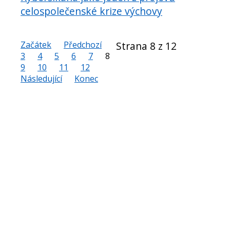
celospolečenské krize výchovy
Začátek
Předchozí
Strana 8 z 12
3
4
5
6
7
8
9
10
11
12
Následující
Konec