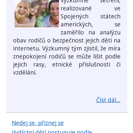
Výzkumné šetření,
realizované ve
Spojených státech
amerických, se
zaměřilo na analýzu
obav rodičů o bezpečnost jejich dětí na
internetu. Výzkumný tým zjistil, že míra
znepokojení rodičů se může lišit podle
jejich rasy, etnické příslušnosti či
vzdělání.
Číst dál...
Nedej se, přiznej se
Vydírání dětí postupuje podle