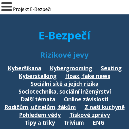
Projekt E-Bezpečí
E-Bezpečí
Rizikové jevy
Kyberšikana
Kybergrooming
Sexting
Kyberstalking
Hoax, fake news
Sociální sítě a jejich rizika
Sociotechnika, sociální inženýrství
Další témata
Online závislosti
Rodičům, učitelům, žákům
Z naší kuchyně
Pohledem vědy
Tiskové zprávy
Tipy a triky
Trivium
ENG