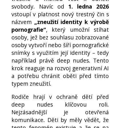
svobody. Navíc od
1. ledna 2026
vstoupí v platnost nový trestný čin s
názvem
„zneužití identity k výrobě
pornografie“
, který umožní stíhat
osoby, jež bez souhlasu zobrazované
osoby vytvoří nebo šíří pornografické
snímky s využitím její identity – tedy
například právě deep nudes. Tento
krok reaguje na rozvoj generativní AI
a potřebu chránit oběti před tímto
typem zneužití.
Rodiče hrají v ochraně dětí před
deep nudes klíčovou roli.
Nejzásadnější je otevřená
komunikace. Děti by měly vědět, že
tento fenomén existuje a že se na