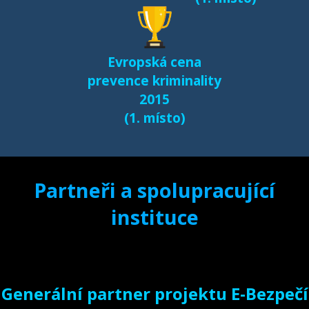
Evropská cena
prevence kriminality
2015
(1. místo)
Partneři a spolupracující
instituce
Generální partner projektu E-Bezpečí