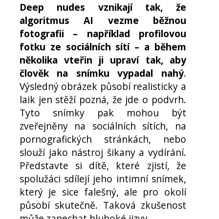
Deep nudes vznikají tak, že
algoritmus AI vezme běžnou
fotografii – například profilovou
fotku ze sociálních sítí – a během
několika vteřin ji upraví tak, aby
člověk na snímku vypadal nahý
.
Výsledný obrázek působí realisticky a
laik jen stěží pozná, že jde o podvrh.
Tyto snímky pak mohou být
zveřejněny na sociálních sítích, na
pornografických stránkách, nebo
slouží jako nástroj šikany a vydírání.
Představte si dítě, které zjistí, že
spolužáci sdílejí jeho intimní snímek,
který je sice falešný, ale pro okolí
působí skutečně. Taková zkušenost
může zanechat hluboké jizvy.