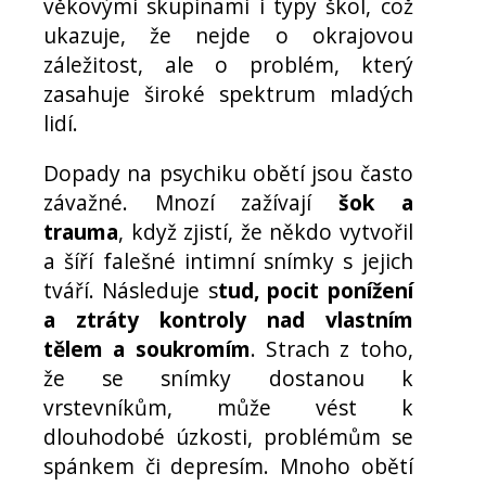
věkovými skupinami i typy škol, což
ukazuje, že nejde o okrajovou
záležitost, ale o problém, který
zasahuje široké spektrum mladých
lidí.
Dopady na psychiku obětí jsou často
závažné. Mnozí zažívají
šok a
trauma
, když zjistí, že někdo vytvořil
a šíří falešné intimní snímky s jejich
tváří. Následuje s
tud, pocit ponížení
a ztráty kontroly nad vlastním
tělem a soukromím
. Strach z toho,
že se snímky dostanou k
vrstevníkům, může vést k
dlouhodobé úzkosti, problémům se
spánkem či depresím. Mnoho obětí