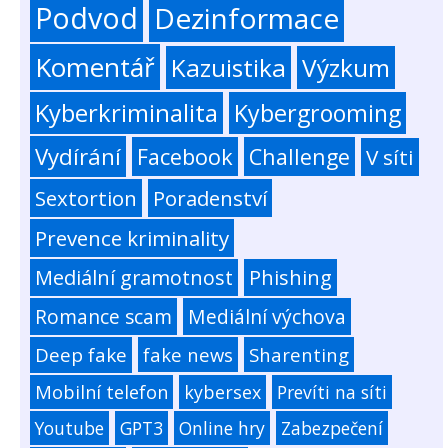
Podvod
Dezinformace
Komentář
Kazuistika
Výzkum
Kyberkriminalita
Kybergrooming
Vydírání
Facebook
Challenge
V síti
Sextortion
Poradenství
Prevence kriminality
Mediální gramotnost
Phishing
Romance scam
Mediální výchova
Deep fake
fake news
Sharenting
Mobilní telefon
kybersex
Prevíti na síti
Youtube
GPT3
Online hry
Zabezpečení