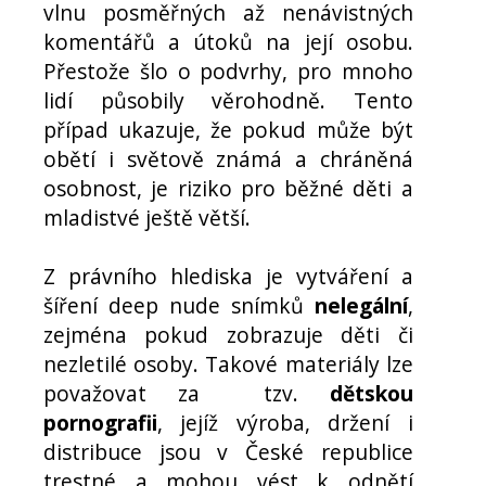
vlnu posměřných až nenávistných
komentářů a útoků na její osobu.
Přestože šlo o podvrhy, pro mnoho
lidí působily věrohodně. Tento
případ ukazuje, že pokud může být
obětí i světově známá a chráněná
osobnost, je riziko pro běžné děti a
mladistvé ještě větší.
Z právního hlediska je vytváření a
šíření deep nude snímků
nelegální
,
zejména pokud zobrazuje děti či
nezletilé osoby. Takové materiály lze
považovat za tzv.
dětskou
pornografii
, jejíž výroba, držení i
distribuce jsou v České republice
trestné a mohou vést k odnětí