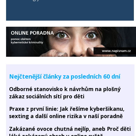
Nejčtenější články za posledních 60 dní
Odborné stanovisko k návrhům na plošný
zákaz sociálních sítí pro děti
Praxe z první linie: Jak řešíme kyberšikanu,
sexting a další online rizika v naší poradně
Zakázané ovoce chutná nejlíp, aneb Proč děti
láká zakázaný obsah v online světě