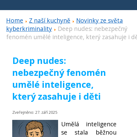
Home
Z naší kuchyně
Novinky ze světa
kyberkriminality
Deep nudes: nebezpečný
fenomén umělé inteligence, který zasahuje i dě
Deep nudes:
nebezpečný fenomén
umělé inteligence,
který zasahuje i děti
Zveřejněno: 27. září 2025
Umělá inteligence
se stala běžnou