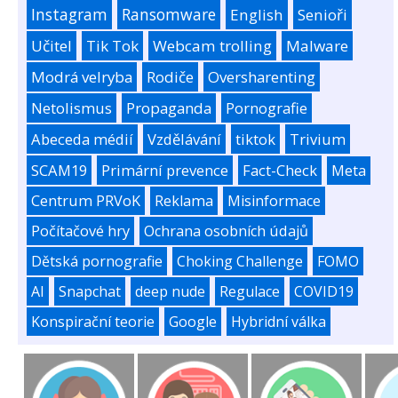
Instagram
Ransomware
English
Senioři
Učitel
Tik Tok
Webcam trolling
Malware
Modrá velryba
Rodiče
Oversharenting
Netolismus
Propaganda
Pornografie
Abeceda médií
Vzdělávání
tiktok
Trivium
SCAM19
Primární prevence
Fact-Check
Meta
Centrum PRVoK
Reklama
Misinformace
Počítačové hry
Ochrana osobních údajů
Dětská pornografie
Choking Challenge
FOMO
AI
Snapchat
deep nude
Regulace
COVID19
Konspirační teorie
Google
Hybridní válka