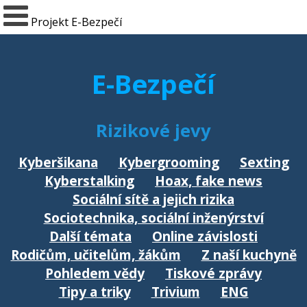
Projekt E-Bezpečí
E-Bezpečí
Rizikové jevy
Kyberšikana
Kybergrooming
Sexting
Kyberstalking
Hoax, fake news
Sociální sítě a jejich rizika
Sociotechnika, sociální inženýrství
Další témata
Online závislosti
Rodičům, učitelům, žákům
Z naší kuchyně
Pohledem vědy
Tiskové zprávy
Tipy a triky
Trivium
ENG