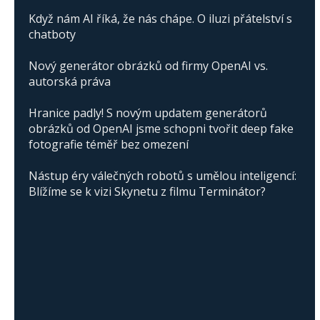
Když nám AI říká, že nás chápe. O iluzi přátelství s
chatboty
Nový generátor obrázků od firmy OpenAI vs.
autorská práva
Hranice padly! S novým updatem generátorů
obrázků od OpenAI jsme schopni tvořit deep fake
fotografie téměř bez omezení
Nástup éry válečných robotů s umělou inteligencí:
Blížíme se k vizi Skynetu z filmu Terminátor?