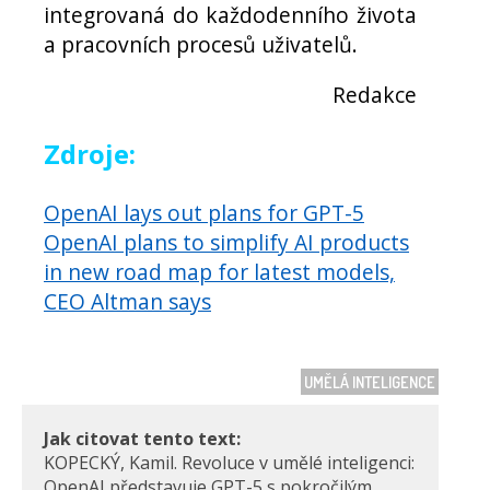
integrovaná do každodenního života
a pracovních procesů uživatelů.
Redakce
Zdroje:
OpenAI lays out plans for GPT-5
OpenAI plans to simplify AI products
in new road map for latest models,
CEO Altman says
UMĚLÁ INTELIGENCE
Jak citovat tento text:
KOPECKÝ, Kamil. Revoluce v umělé inteligenci:
OpenAI představuje GPT-5 s pokročilým