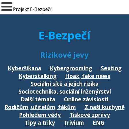
Projekt E-Bezpečí
E-Bezpečí
Rizikové jevy
Kyberšikana
Kybergrooming
Sexting
Kyberstalking
Hoax, fake news
Sociální sítě a jejich rizika
Sociotechnika, sociální inženýrství
Další témata
Online závislosti
Rodičům, učitelům, žákům
Z naší kuchyně
Pohledem vědy
Tiskové zprávy
Tipy a triky
Trivium
ENG