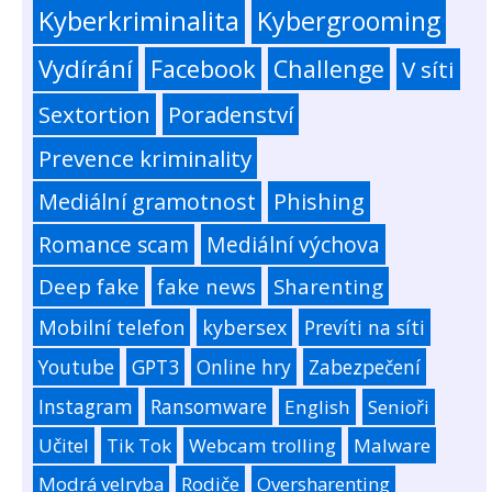
Kyberkriminalita
Kybergrooming
Vydírání
Facebook
Challenge
V síti
Sextortion
Poradenství
Prevence kriminality
Mediální gramotnost
Phishing
Romance scam
Mediální výchova
Deep fake
fake news
Sharenting
Mobilní telefon
kybersex
Prevíti na síti
Youtube
GPT3
Online hry
Zabezpečení
Instagram
Ransomware
English
Senioři
Učitel
Tik Tok
Webcam trolling
Malware
Modrá velryba
Rodiče
Oversharenting