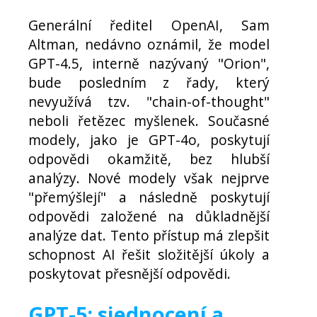
Generální ředitel OpenAI, Sam
Altman, nedávno oznámil, že model
GPT-4.5, interně nazývaný "Orion",
bude posledním z řady, který
nevyužívá tzv. "chain-of-thought"
neboli řetězec myšlenek. Současné
modely, jako je GPT-4o, poskytují
odpovědi okamžitě, bez hlubší
analýzy. Nové modely však nejprve
"přemýšlejí" a následně poskytují
odpovědi založené na důkladnější
analýze dat. Tento přístup má zlepšit
schopnost AI řešit složitější úkoly a
poskytovat přesnější odpovědi.
GPT-5: sjednocení a