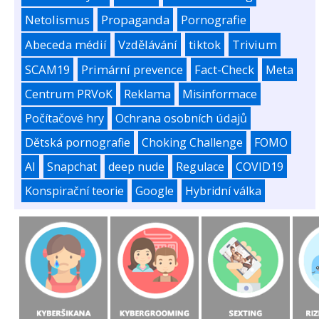
Netolismus
Propaganda
Pornografie
Abeceda médií
Vzdělávání
tiktok
Trivium
SCAM19
Primární prevence
Fact-Check
Meta
Centrum PRVoK
Reklama
Misinformace
Počítačové hry
Ochrana osobních údajů
Dětská pornografie
Choking Challenge
FOMO
AI
Snapchat
deep nude
Regulace
COVID19
Konspirační teorie
Google
Hybridní válka