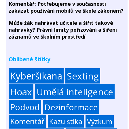
Komentář: Potřebujeme v současnosti
zakázat používání mobilů ve škole zákonem?
Může žák nahrávat učitele a šířit takové
nahrávky? Právní limity pořizování a šíření
záznamů ve školním prostředí
Oblíbené štítky
Kyberšikana
Sexting
Hoax
Umělá inteligence
Podvod
Dezinformace
Komentář
Kazuistika
Výzkum