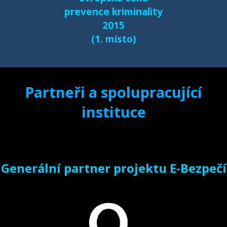
prevence kriminality
2015
(1. místo)
Partneři a spolupracující
instituce
Generální partner projektu E-Bezpečí