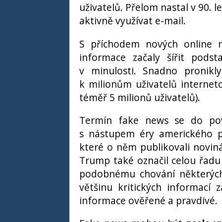
uživatelů. Přelom nastal v 90. l
aktivně využívat e-mail.
S příchodem nových online mé
informace začaly šířit podst
v minulosti. Snadno pronikl
k milionům uživatelů interneto
téměř 5 milionů uživatelů).
Termín fake news se do pově
s nástupem éry amerického p
které o něm publikovali noviná
Trump také označil celou řadu 
podobnému chování některých 
většinu kritických informací z
informace ověřené a pravdivé.