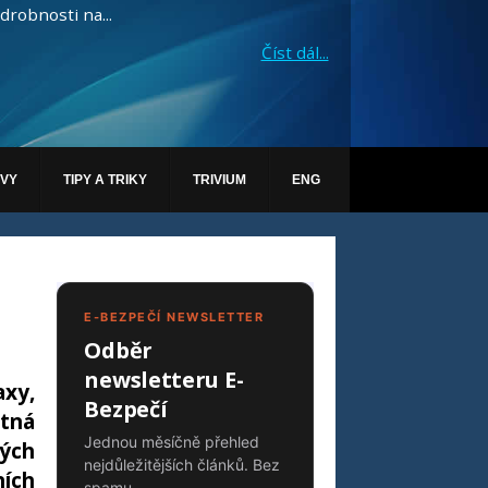
drobnosti na...
Číst dál...
ÁVY
TIPY A TRIKY
TRIVIUM
ENG
E-BEZPEČÍ NEWSLETTER
Odběr
newsletteru E-
xy,
Bezpečí
tná
Jednou měsíčně přehled
vých
nejdůležitějších článků. Bez
ních
spamu.