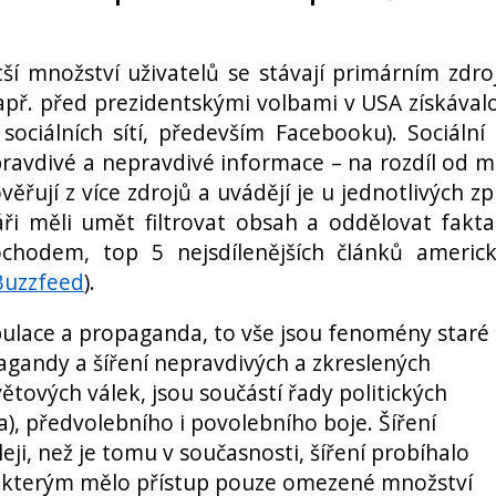
ší množství uživatelů se stávají primárním zdr
např. před prezidentskými volbami v USA získával
ociálních sítí, především Facebooku). Sociální 
pravdivé a nepravdivé informace – na rozdíl od m
věřují z více zdrojů a uvádějí je u jednotlivých zp
ři měli umět filtrovat obsah a oddělovat fakt
chodem, top 5 nejsdílenějších článků americ
Buzzfeed
).
pulace a propaganda, to vše jsou fenomény staré
agandy a šíření nepravdivých a zkreslených
ětových válek, jsou součástí řady politických
), předvolebního i povolebního boje. Šíření
ji, než je tomu v současnosti, šíření probíhalo
ke kterým mělo přístup pouze omezené množství