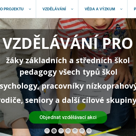
O PROJEKTU
VZDĚLÁVÁNÍ
VĚDA A VÝZKUM
VZDĚLÁVÁNÍ PRO
žáky základních a středních škol
pedagogy všech typů škol
 psychology, pracovníky nízkoprahov
rodiče, seniory a další cílové skupin
Objednat vzdělávací akci