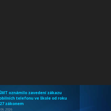
MT oznámilo zavedení zákazu
bilních telefonu ve škole od roku
27 zákonem
 06. 2026