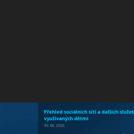
Přehled sociálních sítí a dalších služe
využívaných dětmi
30. 06. 2026