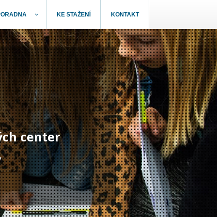
PORADNA
KE STAŽENÍ
KONTAKT
ých center
y