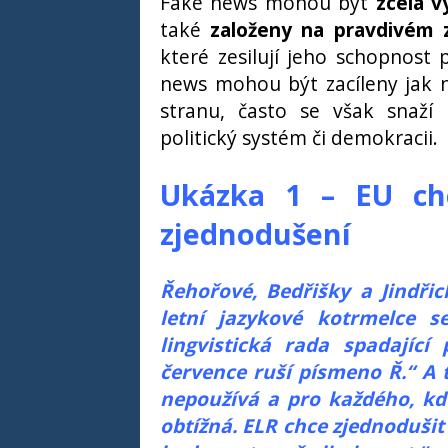
Fake news mohou být
zcela 
také
založeny na pravdivém 
které zesilují jeho schopnost 
news mohou být zacíleny jak na 
stranu, často se však snaží
politický systém či demokracii.
Ukázka 1 – EU chc
zjednodušení
Řehořové, Bedřišky a Jindři
letní jazykové kotrmelce 
lingvistická rada spadající
července ruší písmeno Ř.“ A 
nepoužívá a pro každého, kd
obtížná. ELR chce zjednoduši