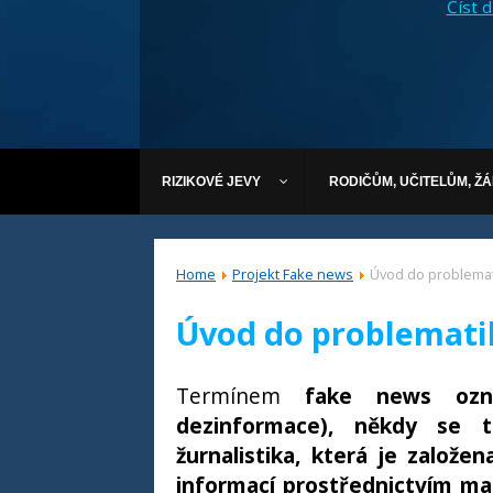
Číst dá
RIZIKOVÉ JEVY
RODIČŮM, UČITELŮM, Ž
Home
Projekt Fake news
Úvod do problemat
Úvod do problemati
Termínem
fake news
ozna
dezinformace), někdy se 
žurnalistika, která je založ
informací prostřednictvím ma