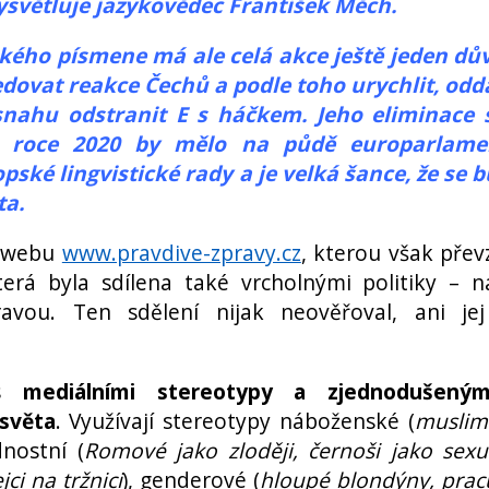
ysvětluje jazykovědec František Měch.
kého písmene má ale celá akce ještě jeden dů
dovat reakce Čechů a podle toho urychlit, oddá
snahu odstranit E s háčkem. Jeho eliminace 
v roce 2020 by mělo na půdě europarlame
ské lingvistické rady a je velká šance, že se 
ta.
z webu
www.pravdive-zpravy.cz
, kterou však přev
erá byla sdílena také vrcholnými politiky – n
vou. Ten sdělení nijak neověřoval, ani jej
 s
mediálními stereotypy a zjednodušený
světa
. Využívají stereotypy náboženské (
muslim
dnostní (
Romové jako zloději, černoši jako sexu
ci na tržnici
), genderové (
hloupé blondýny, pracu