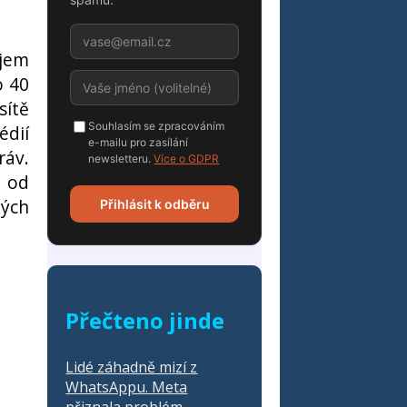
ojem
o 40
sítě
Souhlasím se zpracováním
édií
e-mailu pro zasílání
ráv.
newsletteru.
Více o GDPR
a od
kých
Přihlásit k odběru
Přečteno jinde
Lidé záhadně mizí z
WhatsAppu. Meta