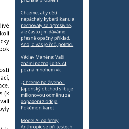
přiznala problém
Chceme, aby děti
nepáchaly kyberšikanu a
divé
nechovaly se agresivně,
ale často jim dáváme
koli
přesně opačný příklad.
icky
Ano, o vás je řeč, politici.
book
Václav Maněna: Vaši
známí poznají dítě. AI
osti
pozná mnohem víc
ací,
„Chceme ho živého.“
ace.
Japonský obchod slibuje
s (k
milionovou odměnu za
vali
dopadení zloděje
Pokémon karet
byly
Model AI od firmy
Anthropic se při testech