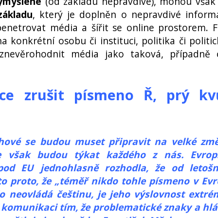
vymyšlené
(od základu nepravdivé), mohou však
základu
, který je doplněn o nepravdivé inform
penetrovat média a šířit se online prostorem. 
konkrétní osobu či instituci, politika či politi
 znevěrohodnit média jako taková, případně 
e zrušit písmeno Ř, prý kvů
chové se budou muset připravit na velké zm
se však budou týkat každého z nás. Evrop
 pod EU jednohlasně rozhodla, že od letošn
to proto, že „téměř nikdo tohle písmeno v Ev
o neovládá češtinu, je jeho výslovnost extr
t komunikaci tím, že problematické znaky a hl