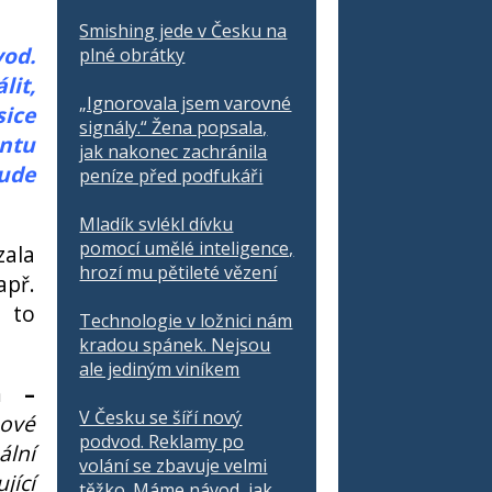
Smishing jede v Česku na
vod.
plné obrátky
lit,
„Ignorovala jsem varovné
sice
signály.“ Žena popsala,
ntu
jak nakonec zachránila
bude
peníze před podfukáři
Mladík svlékl dívku
pomocí umělé inteligence,
zala
hrozí mu pětileté vězení
apř.
 to
Technologie v ložnici nám
kradou spánek. Nejsou
ale jediným viníkem
m –
V Česku se šíří nový
ové
podvod. Reklamy po
ální
volání se zbavuje velmi
jící
těžko. Máme návod, jak