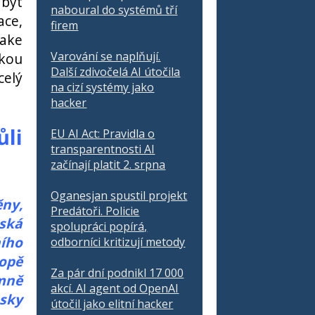
 být
naboural do systémů tří
ace,
firem
Fake
Varování se naplňují.
ckou
Další zdivočelá AI útočila
celý
na cizí systémy jako
hacker
li
EU AI Act: Pravidla o
transparentnosti AI
začínají platit 2. srpna
Oganesjan spustil projekt
ěny,
Predátoři. Policie
ská
spolupráci popírá,
ího
odborníci kritizují metody
ropě
Za pár dní podnikl 17 000
émně
akcí. AI agent od OpenAI
ásky
útočil jako elitní hacker