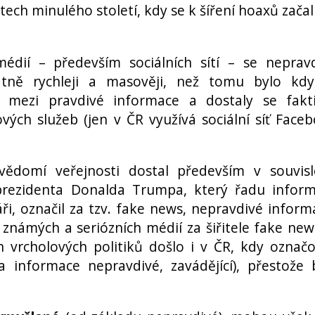
etech minulého století, kdy se k šíření hoaxů začal
dií – především sociálních sítí – se neprav
atně rychleji a masověji, než tomu bylo kdy
y mezi pravdivé informace a dostaly se fakt
vých služeb (jen v ČR využívá sociální síť Face
domí veřejnosti dostal především v souvisl
rezidenta Donalda Trumpa, který řadu inform
ři, označil za tzv. fake news, nepravdivé inform
známých a seriózních médií za šiřitele fake new
vrcholových politiků došlo i v ČR, kdy označo
a informace nepravdivé, zavádějící), přestože 