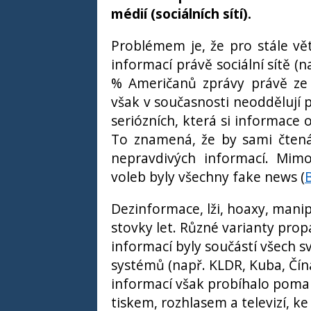
médií (sociálních sítí).
Problémem je, že pro stále vět
informací právě sociální sítě (
% Ameri
čanů zprávy právě ze s
však v současnosti neoddělují 
seriózních, která si informace o
To znamená, že by sami čtená
nepravdivých informací. Mimo
voleb byly všechny fake news (
Dezinformace, lži, hoaxy, mani
stovky let. Různé varianty prop
informací byly součástí všech sv
systémů (např. KLDR, Kuba, Čína
informací však probíhalo pomale
tiskem, rozhlasem a televizí, 