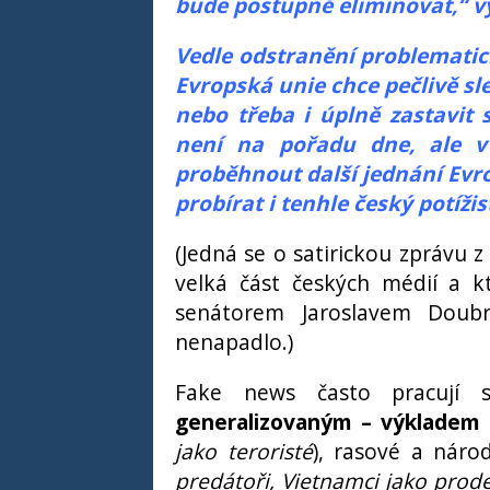
bude postupně eliminovat,“ v
Vedle odstranění problematic
Evropská unie chce pečlivě sle
nebo třeba i úplně zastavit 
není na pořadu dne, ale 
proběhnout další jednání Evrop
probírat i tenhle český potížis
(Jedná se o satirickou zprávu 
velká část českých médií a kt
senátorem Jaroslavem Doubra
nenapadlo.)
Fake news často pracují
generalizovaným – výkladem 
jako teroristé
), rasové a náro
predátoři, Vietnamci jako prodej