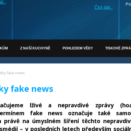
l...
Po
Číst dál...
ÁKŮM
Z NAŠÍ KUCHYNĚ
POHLEDEM VĚDY
TISKOVÉ ZPR
iky fake news
ky fake news
čujeme lživé a nepravdivé zprávy (hoa
termínem fake news označuje také samo
ena právě na úmyslném šíření těchto nepravdi
smédií – v posledních letech především sociál