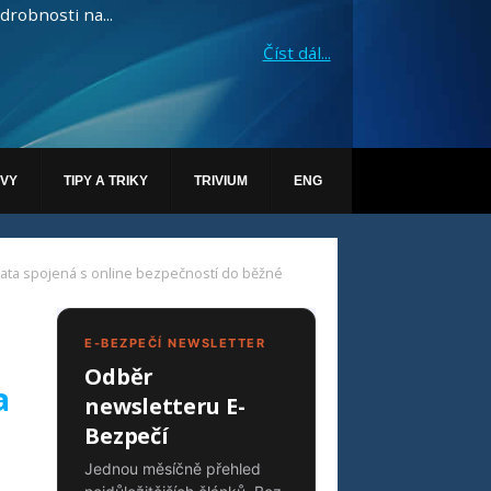
drobnosti na...
Číst dál...
ÁVY
TIPY A TRIKY
TRIVIUM
ENG
émata spojená s online bezpečností do běžné
E-BEZPEČÍ NEWSLETTER
Odběr
a
newsletteru E-
Bezpečí
Jednou měsíčně přehled