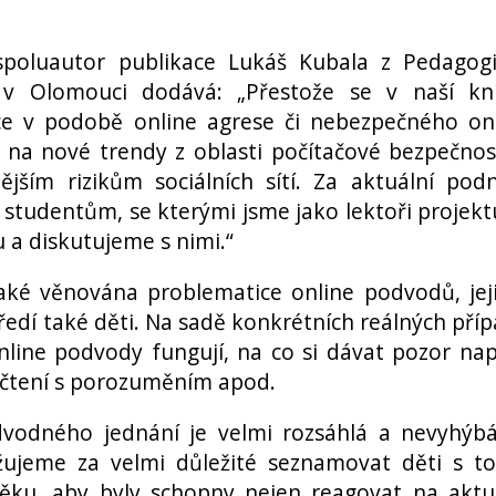
spoluautor publikace Lukáš Kubala z Pedagog
o v Olomouci dodává: „Přestože se v naší kn
ce v podobě online agrese či nebezpečného on
na nové trendy z oblasti počítačové bezpečnos
jším rizikům sociálních sítí. Za aktuální pod
tudentům, se kterými jsme jako lektoři projekt
a diskutujeme s nimi.“
také věnována problematice online podvodů, jej
tředí také děti. Na sadě konkrétních reálných pří
online podvody fungují, na co si dávat pozor nap
té čtení s porozuměním apod.
vodného jednání je velmi rozsáhlá a nevyhýb
žujeme za velmi důležité seznamovat děti s t
věku, aby byly schopny nejen reagovat na aktu