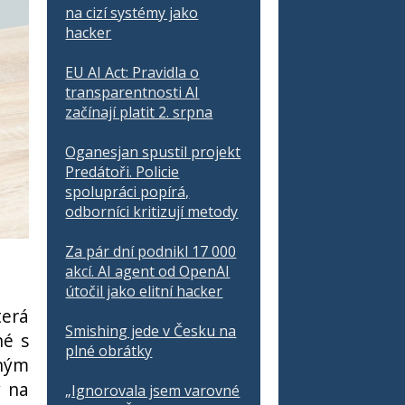
na cizí systémy jako
hacker
EU AI Act: Pravidla o
transparentnosti AI
začínají platit 2. srpna
Oganesjan spustil projekt
Predátoři. Policie
spolupráci popírá,
odborníci kritizují metody
Za pár dní podnikl 17 000
akcí. AI agent od OpenAI
útočil jako elitní hacker
terá
Smishing jede v Česku na
né s
plné obrátky
eným
y na
„Ignorovala jsem varovné