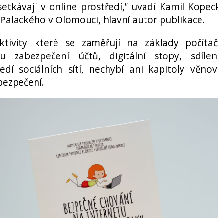
setkávají v online prostředí,” uvádí Kamil Kopec
 Palackého v Olomouci, hlavní autor publikace.
tivity které se zaměřují na základy počíta
u zabezpečení účtů, digitální stopy, sdíle
edí sociálních sítí, nechybí ani kapitoly věno
bezpečení.