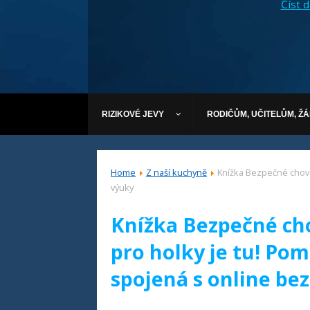
Číst dá
RIZIKOVÉ JEVY
RODIČŮM, UČITELŮM, Ž
Home
Z naší kuchyně
Knížka Bezpečné chová
výuky
Knížka Bezpečné cho
pro holky je tu! Po
spojená s online be