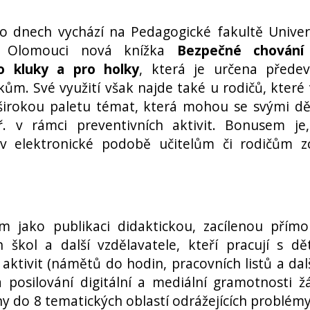
o dnech vychází na Pedagogické fakultě Univer
v Olomouci nová knížka
Bezpečné chování
o kluky a pro holky
, která je určena přede
kům. Své využití však najde také u rodičů, které 
širokou paletu témat, která mohou se svými d
ř. v rámci preventivních aktivit. Bonusem je
 v elektronické podobě učitelům či rodičům z
ím jako publikaci didaktickou, zacílenou přím
h škol a další vzdělavatele, kteří pracují s dě
aktivit (námětů do hodin, pracovních listů a dal
a posilování digitální a mediální gramotnosti ž
y do 8 tematických oblastí odrážejících problémy