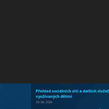
Přehled sociálních sítí a dalších služe
využívaných dětmi
30. 06. 2026