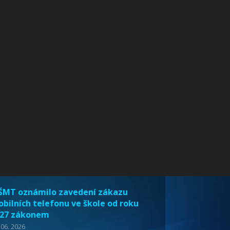
MT oznámilo zavedení zákazu
bilních telefonu ve škole od roku
27 zákonem
 06. 2026