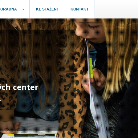
PORADNA
KE STAŽENÍ
KONTAKT
ých center
y