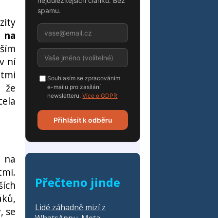
nejdůležitějších článků. Bez
spamu.
zity
 na
vším
v ní
ětmi
Souhlasím se zpracováním
, že
e-mailu pro zasílání
newsletteru.
Více o GDPR
cela
Přihlásit k odběru
o na
tmi.
Přečteno jinde
ších
áků,
Lidé záhadně mizí z
, se