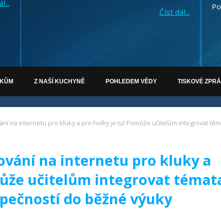
l...
Po
Číst dál...
ÁKŮM
Z NAŠÍ KUCHYNĚ
POHLEDEM VĚDY
TISKOVÉ ZPR
ní na internetu pro kluky a pro holky je tu! Pomůže učitelům integrovat t
vání na internetu pro kluky a
může učitelům integrovat témat
zpečností do běžné výuky