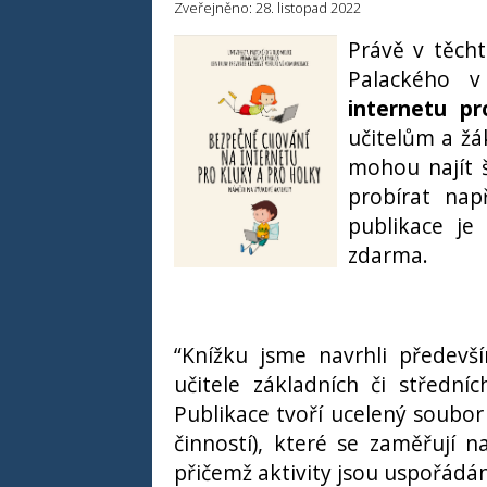
Zveřejněno: 28. listopad 2022
Právě v těcht
Palackého 
internetu pr
učitelům a žá
mohou najít 
probírat nap
publikace je
zdarma.
“Knížku jsme navrhli předevš
učitele základních či středníc
Publikace tvoří ucelený soubor 
činností), které se zaměřují n
přičemž aktivity jsou uspořádán