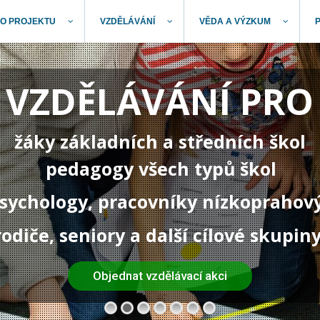
O PROJEKTU
VZDĚLÁVÁNÍ
VĚDA A VÝZKUM
VZDĚLÁVÁNÍ PRO
žáky základních a středních škol
pedagogy všech typů škol
 psychology, pracovníky nízkoprahov
rodiče, seniory a další cílové skupin
Objednat vzdělávací akci