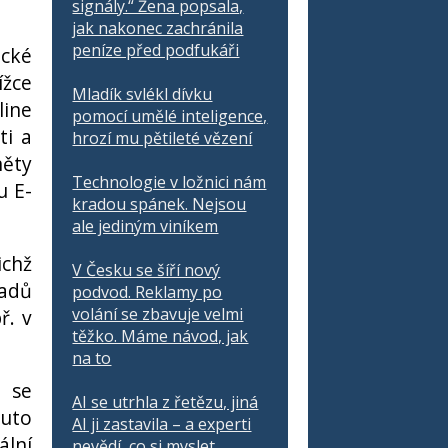
signály.“ Žena popsala,
jak nakonec zachránila
peníze před podfukáři
ické
ížce
Mladík svlékl dívku
line
pomocí umělé inteligence,
ti a
hrozí mu pětileté vězení
něty
Technologie v ložnici nám
u E-
kradou spánek. Nejsou
ale jediným viníkem
ichž
V Česku se šíří nový
padů
podvod. Reklamy po
volání se zbavuje velmi
ř. v
těžko. Máme návod, jak
na to
á se
AI se utrhla z řetězu, jiná
outo
AI ji zastavila – a experti
ální
nevědí, co si myslet