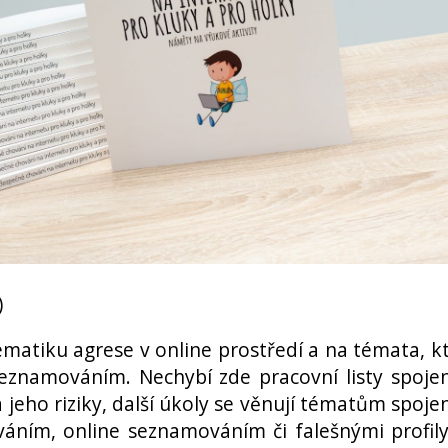
)
lematiku agrese v online prostředí a na témata, k
eznamováním. Nechybí zde pracovní listy spoje
 jeho riziky, další úkoly se věnují tématům spoj
váním, online seznamováním či falešnými profil