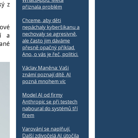
WhatsAppu. Meta
ký z
přiznala problém
Chceme, aby děti
čové
nepáchaly kyberšikanu a
nechovaly se agresivně,
ní a
ale často jim dáváme
vané
přesně opačný příklad.
Ano, o vás je řeč, politici.
Václav Maněna: Vaši
známí poznají dítě. AI
pozná mnohem víc
Model AI od firmy
Anthropic se při testech
naboural do systémů tří
firem
Varování se naplňují.
Další zdivočelá AI útočila