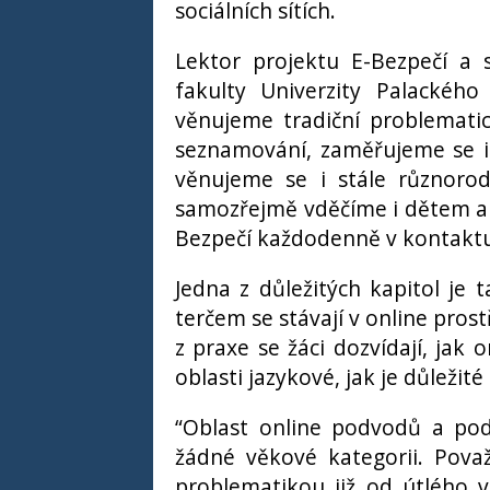
sociálních sítích.
Lektor projektu E-Bezpečí a 
fakulty Univerzity Palackéh
věnujeme tradiční problemati
seznamování, zaměřujeme se i 
věnujeme se i stále různorodě
samozřejmě vděčíme i dětem a s
Bezpečí každodenně v kontaktu 
Jedna z důležitých kapitol je 
terčem se stávají v online pros
z praxe se žáci dozvídají, jak 
oblasti jazykové, jak je důleži
“Oblast online podvodů a pod
žádné věkové kategorii. Pova
problematikou již od útlého 