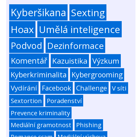
Kyberšikana
Sexting
Hoax
Umělá inteligence
Podvod
Dezinformace
Komentář
Kazuistika
Výzkum
Kyberkriminalita
Kybergrooming
Vydírání
Facebook
Challenge
V síti
Sextortion
Poradenství
Prevence kriminality
Mediální gramotnost
Phishing
Romance scam
Mediální výchova