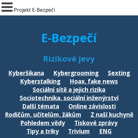
Projekt E-Bezpečí
E-Bezpečí
Rizikové jevy
Kyberšikana
Kybergrooming
Sexting
Kyberstalking
Hoax, fake news
Sociální sítě a jejich rizika
Sociotechnika, sociální inženýrství
Další témata
Online závislosti
Rodičům, učitelům, žákům
Z naší kuchyně
Pohledem vědy
Tiskové zprávy
Tipy a triky
Trivium
ENG