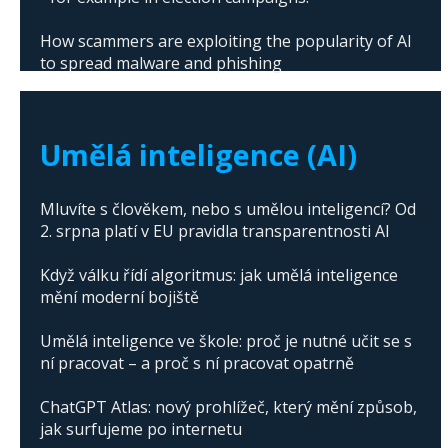
How scammers are exploiting the popularity of AI
to spread malware and phishing
The abuse of artificial intelligence in Donald
Trump's campaign
Umělá inteligence (AI)
Mluvíte s člověkem, nebo s umělou inteligencí? Od
2. srpna platí v EU pravidla transparentnosti AI
Když válku řídí algoritmus: jak umělá inteligence
mění moderní bojiště
Umělá inteligence ve škole: proč je nutné učit se s
ní pracovat – a proč s ní pracovat opatrně
ChatGPT Atlas: nový prohlížeč, který mění způsob,
jak surfujeme po internetu