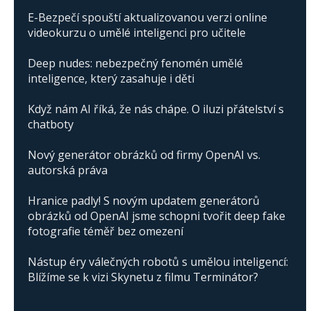
E-Bezpečí spouští aktualizovanou verzi online
videokurzu o umělé inteligenci pro učitele
Deep nudes: nebezpečný fenomén umělé
inteligence, který zasahuje i děti
Když nám AI říká, že nás chápe. O iluzi přátelství s
chatboty
Nový generátor obrázků od firmy OpenAI vs.
autorská práva
Hranice padly! S novým updatem generátorů
obrázků od OpenAI jsme schopni tvořit deep fake
fotografie téměř bez omezení
Nástup éry válečných robotů s umělou inteligencí:
Blížíme se k vizi Skynetu z filmu Terminátor?