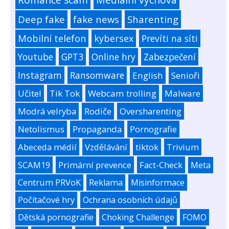
Deep fake
fake news
Sharenting
Mobilní telefon
kybersex
Prevíti na síti
Youtube
GPT3
Online hry
Zabezpečení
Instagram
Ransomware
English
Senioři
Učitel
Tik Tok
Webcam trolling
Malware
Modrá velryba
Rodiče
Oversharenting
Netolismus
Propaganda
Pornografie
Abeceda médií
Vzdělávání
tiktok
Trivium
SCAM19
Primární prevence
Fact-Check
Meta
Centrum PRVoK
Reklama
Misinformace
Počítačové hry
Ochrana osobních údajů
Dětská pornografie
Choking Challenge
FOMO