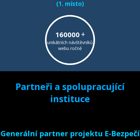
(1. místo)
+
160000
unikátních návštěvníků
webu ročně
Partneři a spolupracující
instituce
Generální partner projektu E-Bezpečí