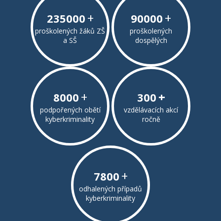
+
+
235000
90000
proškolených žáků ZŠ
proškolených
a SŠ
dospělých
+
+
8000
300
podpořených obětí
vzdělávacích akcí
kyberkriminality
ročně
+
7800
odhalených případů
kyberkriminality