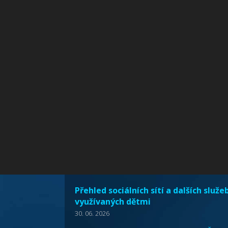
Přehled sociálních sítí a dalších služe
využívaných dětmi
30. 06. 2026