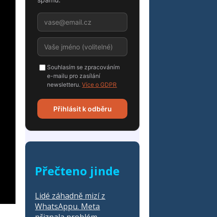
Souhlasím se zpracováním
e-mailu pro zasílání
newsletteru.
Více o GDPR
Přihlásit k odběru
Přečteno jinde
Lidé záhadně mizí z
WhatsAppu. Meta