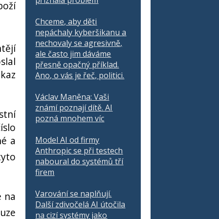
přiznala problém
boží
Chceme, aby děti
nepáchaly kyberšikanu a
nechovaly se agresivně,
tějí
ale často jim dáváme
slal
přesně opačný příklad.
dkaz
Ano, o vás je řeč, politici.
Václav Maněna: Vaši
známí poznají dítě. AI
stní
pozná mnohem víc
íslo
né a
Model AI od firmy
Anthropic se při testech
tyto
naboural do systémů tří
firem
Varování se naplňují.
e na
Další zdivočelá AI útočila
ouze
na cizí systémy jako