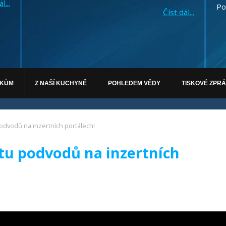
l...
Po
Číst dál...
ÁKŮM
Z NAŠÍ KUCHYNĚ
POHLEDEM VĚDY
TISKOVÉ ZPR
odvodů na inzertních portálech!
tu podvodů na inzertních