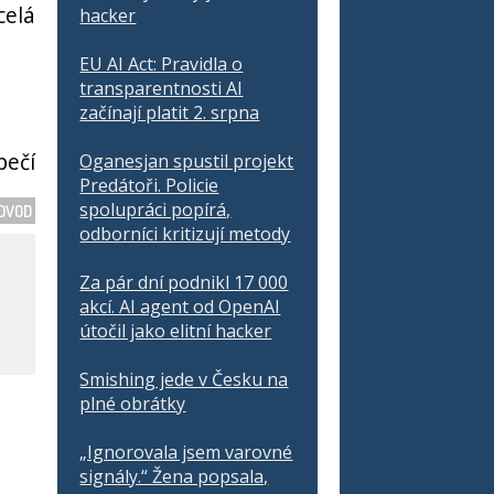
celá
hacker
EU AI Act: Pravidla o
transparentnosti AI
začínají platit 2. srpna
pečí
Oganesjan spustil projekt
Predátoři. Policie
spolupráci popírá,
DVOD
odborníci kritizují metody
Za pár dní podnikl 17 000
akcí. AI agent od OpenAI
útočil jako elitní hacker
Smishing jede v Česku na
plné obrátky
„Ignorovala jsem varovné
signály.“ Žena popsala,