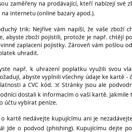
sou zaměřeny na prodávající, kteří nabízejí své z
 na internetu (online bazary apod.).
duchý trik: Nejříve vám napíší, že vaše zboží ch
e, abyste zboží pojistili, protože je např. chtějí po
vinné zaplacení pojistky. Zároveň vám pošlou o
platek uhradit.
yste např. k uhrazení poplatku využili svou vla
žadují, abyste vyplnili všechny údaje ke kartě - č
latnosti a CVC kód. ☠️ Stránky jsou ale podvod
odníci dostali k informacím o vaší kartě. Jakmile 
 účtu vybírat peníze.
e o kartě nedávejte kupujícímu ani je nezadávejt
á! Jde o podvod (phishing). Kupujícímu dejte p