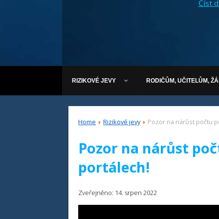
Číst dá
RIZIKOVÉ JEVY
RODIČŮM, UČITELŮM, Ž
Home
Rizikové jevy
Pozor na nárůst počtu p
Pozor na nárůst poč
portálech!
Zveřejněno: 14. srpen 2022