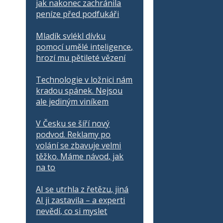
jak nakonec zachránila
peníze před podfukáři
Mladík svlékl dívku
pomocí umělé inteligence,
hrozí mu pětileté vězení
Technologie v ložnici nám
kradou spánek. Nejsou
ale jediným viníkem
V Česku se šíří nový
podvod. Reklamy po
volání se zbavuje velmi
těžko. Máme návod, jak
na to
AI se utrhla z řetězu, jiná
AI ji zastavila – a experti
nevědí, co si myslet