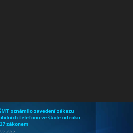
MT oznámilo zavedení zákazu
bilních telefonu ve škole od roku
27 zákonem
 06. 2026