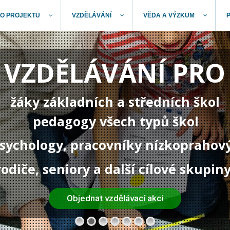
O PROJEKTU
VZDĚLÁVÁNÍ
VĚDA A VÝZKUM
VZDĚLÁVÁNÍ PRO
žáky základních a středních škol
pedagogy všech typů škol
 psychology, pracovníky nízkoprahov
rodiče, seniory a další cílové skupin
Objednat vzdělávací akci