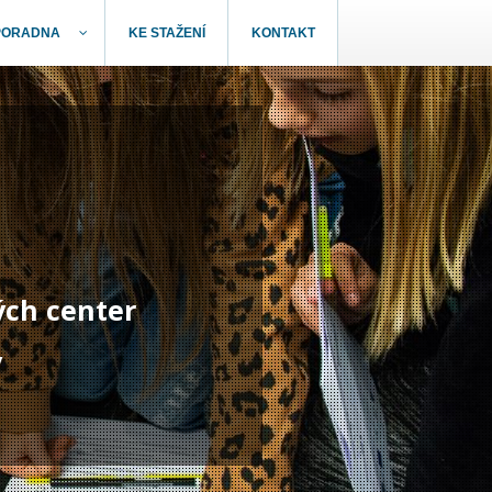
PORADNA
KE STAŽENÍ
KONTAKT
ých center
y