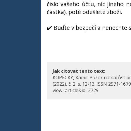
číslo vašeho účtu, nic jiného 
částka), poté odešlete zboží.
✔️ Buďte v bezpečí a nenechte 
Jak citovat tento text:
KOPECKÝ, Kamil. Pozor na nárůst poč
(2022), č. 2, s. 12-13. ISSN 2571-16
view=article&id=2729