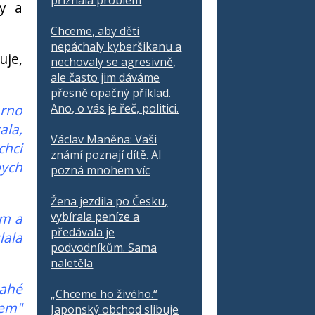
přiznala problém
y a
Chceme, aby děti
nepáchaly kyberšikanu a
uje,
nechovaly se agresivně,
ale často jim dáváme
přesně opačný příklad.
orno
Ano, o vás je řeč, politici.
ala,
Václav Maněna: Vaši
chci
známí poznají dítě. AI
bych
pozná mnohem víc
Žena jezdila po Česku,
em a
vybírala peníze a
předávala je
lala
podvodníkům. Sama
naletěla
nahé
„Chceme ho živého.“
kem"
Japonský obchod slibuje