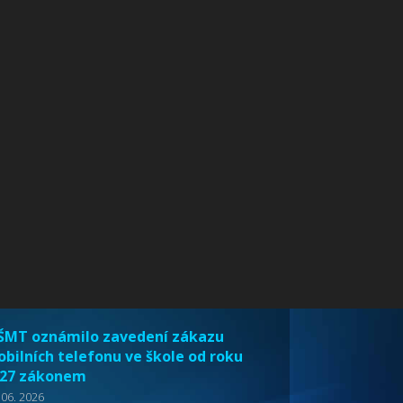
MT oznámilo zavedení zákazu
bilních telefonu ve škole od roku
27 zákonem
 06. 2026