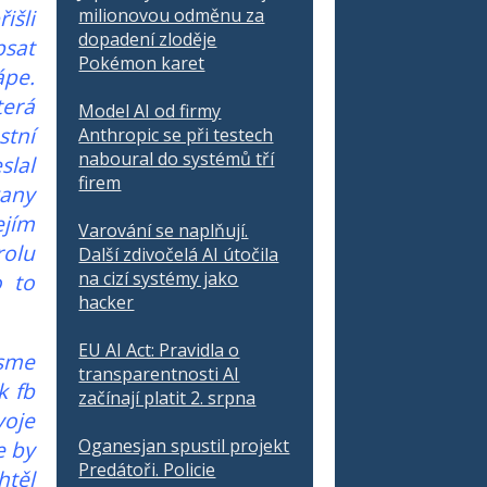
milionovou odměnu za
išli
dopadení zloděje
psat
Pokémon karet
ápe.
terá
Model AI od firmy
stní
Anthropic se při testech
naboural do systémů tří
slal
firem
kany
ejím
Varování se naplňují.
rolu
Další zdivočelá AI útočila
na cizí systémy jako
o to
hacker
EU AI Act: Pravidla o
jsme
transparentnosti AI
k fb
začínají platit 2. srpna
voje
Oganesjan spustil projekt
e by
Predátoři. Policie
htěl