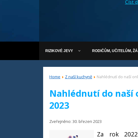
Číst dá
RIZIKOVÉ JEVY
RODIČŮM, UČITELŮM, Ž
Home
Z naší kuchyně
Nahlédnutí do naší on
Nahlédnutí do naší 
2023
Zveřejněno: 30. březen 2023
Za rok 2022