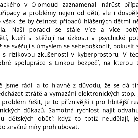
alackého v Olomouci zaznamenali nárůst příp
případy a problémy nejen od dětí, ale i dospěl
však, že by četnost případů hlášených dětmi n
ala. Naši poradci se stále více a více potý
tí, kteří si stěžují na úzkosti a psychické pot
chž se svěřují s úmyslem se sebepoškodit, pokusit 
i s rizikovou zkušeností v kyberprostoru. V tě
bré spolupráce s Linkou bezpečí, na kterou 
 jsme rádi, a to hlavně z důvodu, že se dá t
házet ztrátě a vymazání elektronických stop. J
problém řešit, je to příznivější i pro hbitější re
onických důkazů. Samotná rychlost najít odvah
 u dětských obětí; když to totiž neudělají, je
o značné míry prohlubovat.