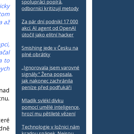
spolupráci popírá,
icky
odborníci kritizují metody
 tom
a až
Za pár dní podnikl 17 000
akcí. AI agent od OpenAI
útočil jako elitní hacker
pci,
Smishing jede v Česku na
ačal
plné obrátky
a to
bych
„Ignorovala jsem varovné
signály.“ Žena popsala,
jak nakonec zachránila
peníze před podfukáři
 nad
cnu.
Mladík svlékl dívku
pomocí umělé inteligence,
hrozí mu pětileté vězení
teré
Technologie v ložnici nám
adně
kradou spánek. Nejsou