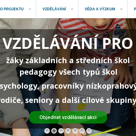
O PROJEKTU
VZDĚLÁVÁNÍ
VĚDA A VÝZKUM
VZDĚLÁVÁNÍ PRO
žáky základních a středních škol
pedagogy všech typů škol
 psychology, pracovníky nízkoprahov
rodiče, seniory a další cílové skupin
Objednat vzdělávací akci