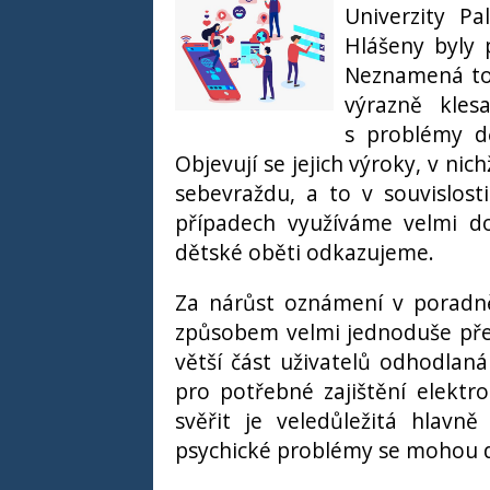
Univerzity P
Hlášeny byly 
Neznamená to 
výrazně kles
s problémy dě
Objevují se jejich výroky, v ni
sebevraždu, a to v souvislost
případech využíváme velmi do
dětské oběti odkazujeme.
Za nárůst oznámení v poradně
způsobem velmi jednoduše předc
větší část uživatelů odhodlaná 
pro potřebné zajištění elektr
svěřit je veledůležitá hlavně
psychické problémy se mohou d