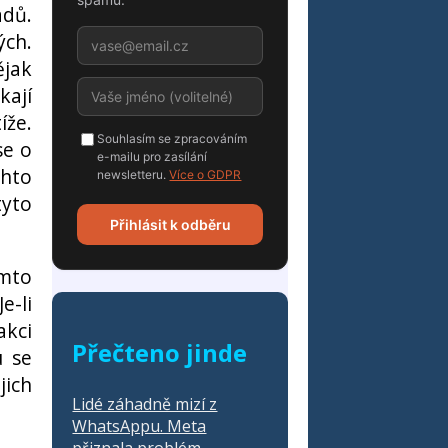
adů.
ých.
ějak
kají
íže.
Souhlasím se zpracováním
se o
e-mailu pro zasílání
chto
newsletteru.
Více o GDPR
tyto
Přihlásit k odběru
ímto
e-li
akci
Přečteno jinde
u se
jich
Lidé záhadně mizí z
WhatsAppu. Meta