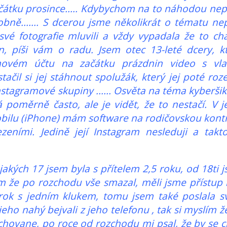
čátku prosince..... Kdybychom na to náhodou nepř
ně....... S dcerou jsme několikrát o tématu ne
své fotografie mluvili a vždy vypadala že to ch
 píši vám o radu. Jsem otec 13-leté dcery, k
movém účtu na začátku prázdnin video s vla
tačil si jej stáhnout spolužák, který jej poté roze
stagramové skupiny ...... Osvěta na téma kyberši
poměrně často, ale je vidět, že to nestačí. V j
mobilu (iPhone) mám software na rodičovskou kont
eními. Jedině její Instagram nesleduji a takt
kých 17 jsem byla s přítelem 2,5 roku, od 18ti 
 vím že po rozchodu vše smazal, měli jsme přístup 
rok s jedním klukem, tomu jsem také poslala s
jeho nahý bejvali z jeho telefonu , tak si myslím ž
hovane, po roce od rozchodu mi psal, že by se c