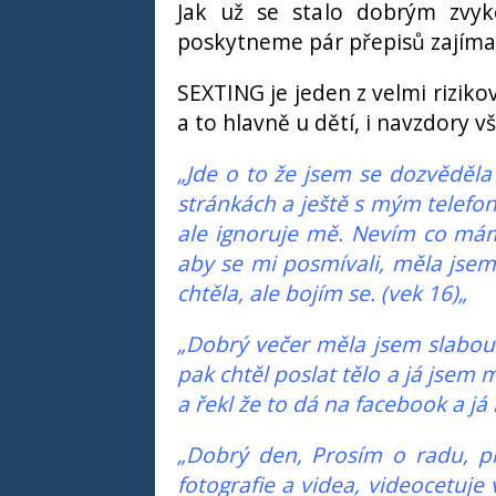
Jak už se stalo dobrým zv
poskytneme pár přepisů zajíma
SEXTING je jeden z velmi riziko
a to hlavně u dětí, i navzdory 
„Jde o to že jsem se dozvěděla
stránkách a ještě s mým telefon
ale ignoruje mě. Nevím co mám 
aby se mi posmívali, měla jsem 
chtěla, ale bojím se. (vek 16)„
„Dobrý večer měla jsem slabou 
pak chtěl poslat tělo a já jsem 
a řekl že to dá na facebook a j
„Dobrý den, Prosím o radu, pri
fotografie a videa, videocetuj