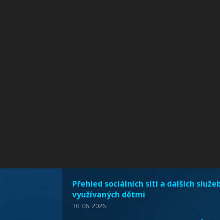
Přehled sociálních sítí a dalších služe
využívaných dětmi
30. 06. 2026