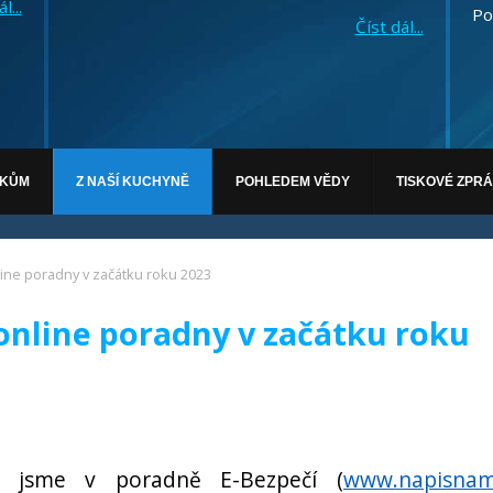
l...
Po
Číst dál...
ÁKŮM
Z NAŠÍ KUCHYNĚ
POHLEDEM VĚDY
TISKOVÉ ZPR
line poradny v začátku roku 2023
online poradny v začátku roku
 jsme v poradně E-Bezpečí (
www.napisnam