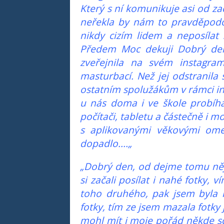
Který s ní komunikuje asi od za
neřekla by nám to pravděpodob
nikdy cizím lidem a neposílat 
Předem Moc dekuji Dobrý den,
zveřejnila na svém instagra
masturbací. Než jej odstranila s
ostatním spolužákům v rámci in
u nás doma i ve škole probíhá 
počítači, tabletu a částečně i 
s aplikovanými věkovými omez
dopadlo....„
„Dobrý den, od dejme tomu něja
si začali posílat i nahé fotky,
toho druhého, pak jsem byla 
fotky, tím ze jsem mazala fotky 
mohl mít i moje pořád někde sc