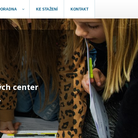
PORADNA
KE STAŽENÍ
KONTAKT
ých center
y