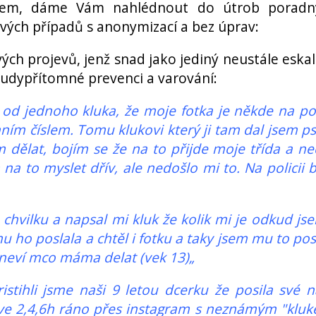
ykem, dáme Vám nahlédnout do útrob poradn
vých případů s anonymizací a bez úprav:
vých projevů, jenž snad jako jediný neustále eskal
všudypřítomné prevenci a varování:
 od jednoho kluka, že moje fotka je někde na p
ním číslem. Tomu klukovi který ji tam dal jsem ps
dělat, bojím se že na to přijde moje třída a ne
na to myslet dřív, ale nedošlo mi to. Na policii 
chvilku a napsal mi kluk že kolik mi je odkud js
mu ho poslala a chtěl i fotku a taky jsem mu to pos
á neví mco máma delat (vek 13)„
stihli jsme naši 9 letou dcerku že posila své 
e ve 2,4,6h ráno přes instagram s neznámým "klu