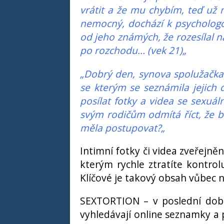
vrátit a že mu chybím, teď už 
nemocný, dochází k psychologov
od jeho známých, že rozesílal n
po rozchodu... (vek 21)„
„Dobrý den, synova spolužačka 
se kterým se seznámila jejich d
posílat fotky a videa se sexuál
svým rodičům odmítá říct, že bu
měla postupovat?„
Intimní fotky či videa zveřejněn
kterým rychle ztratíte kontrol
Klíčové je takový obsah vůbec 
SEXTORTION – v poslední době
vyhledávají online seznamky a