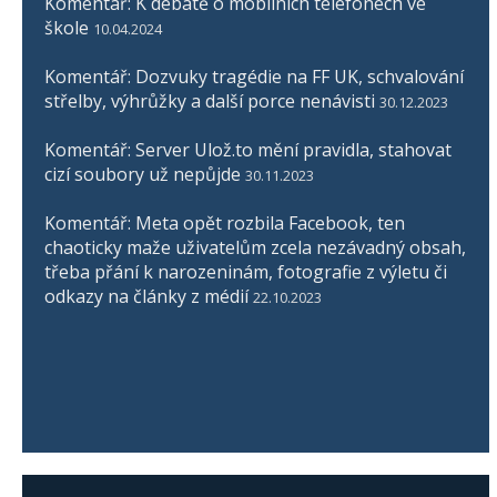
Komentář: K debatě o mobilních telefonech ve
škole
10.04.2024
Komentář: Dozvuky tragédie na FF UK, schvalování
střelby, výhrůžky a další porce nenávisti
30.12.2023
Komentář: Server Ulož.to mění pravidla, stahovat
cizí soubory už nepůjde
30.11.2023
Komentář: Meta opět rozbila Facebook, ten
chaoticky maže uživatelům zcela nezávadný obsah,
třeba přání k narozeninám, fotografie z výletu či
odkazy na články z médií
22.10.2023