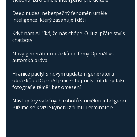
Deep nudes: nebezpečný fenomén umělé
inteligence, který zasahuje i děti
Když nám AI říká, že nás chápe. O iluzi přátelství s
chatboty
Nový generátor obrázků od firmy OpenAI vs.
autorská práva
Hranice padly! S novým updatem generátorů
obrázků od OpenAI jsme schopni tvořit deep fake
fotografie téměř bez omezení
Nástup éry válečných robotů s umělou inteligencí:
Blížíme se k vizi Skynetu z filmu Terminátor?