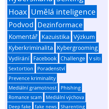
Hoax
Umělá inteligence
Podvod
Dezinformace
Komentář
Kazuistika
Výzkum
Kyberkriminalita
Kybergrooming
Vydírání
Facebook
Challenge
V síti
Sextortion
Poradenství
Prevence kriminality
Mediální gramotnost
Phishing
Romance scam
Mediální výchova
Deep fake
fake news
Sharenting