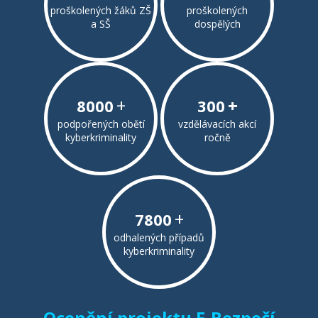
proškolených žáků ZŠ
proškolených
a SŠ
dospělých
+
+
8000
300
podpořených obětí
vzdělávacích akcí
kyberkriminality
ročně
+
7800
odhalených případů
kyberkriminality
Ocenění projektu E-Bezpečí