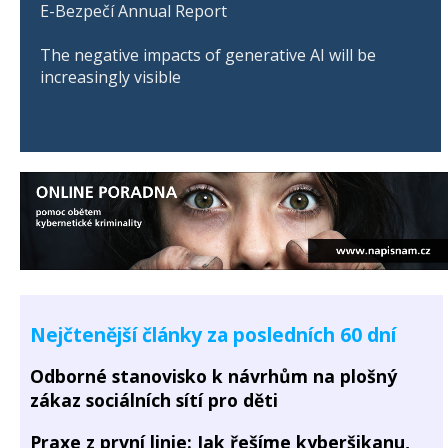
E-Bezpečí Annual Report
The negative impacts of generative AI will be
increasingly visible
Nejčtenější články za posledních 60 dní
Odborné stanovisko k návrhům na plošný
zákaz sociálních sítí pro děti
Praxe z první linie: Jak řešíme kyberšikanu,