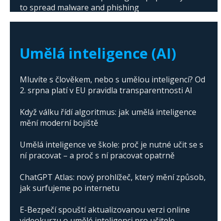
to spread malware and phishing
The abuse of artificial intelligence in Donald
Trump's campaign
Umělá inteligence (AI)
Mluvíte s člověkem, nebo s umělou inteligencí? Od
2. srpna platí v EU pravidla transparentnosti AI
Když válku řídí algoritmus: jak umělá inteligence
mění moderní bojiště
Umělá inteligence ve škole: proč je nutné učit se s
ní pracovat – a proč s ní pracovat opatrně
ChatGPT Atlas: nový prohlížeč, který mění způsob,
jak surfujeme po internetu
E-Bezpečí spouští aktualizovanou verzi online
videokurzu o umělé inteligenci pro učitele