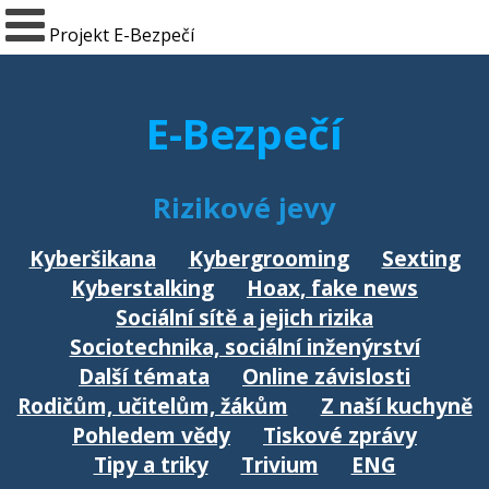
Projekt E-Bezpečí
E-Bezpečí
Rizikové jevy
Kyberšikana
Kybergrooming
Sexting
Kyberstalking
Hoax, fake news
Sociální sítě a jejich rizika
Sociotechnika, sociální inženýrství
Další témata
Online závislosti
Rodičům, učitelům, žákům
Z naší kuchyně
Pohledem vědy
Tiskové zprávy
Tipy a triky
Trivium
ENG