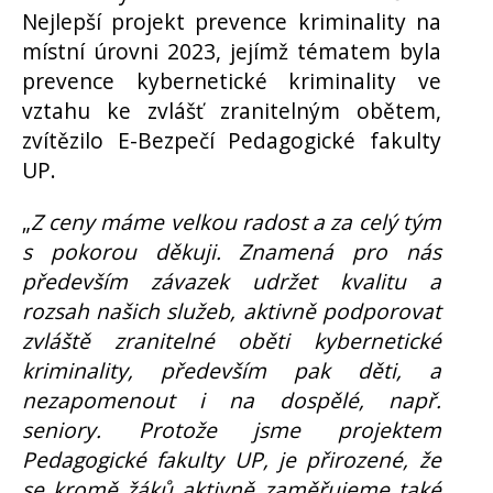
Nejlepší projekt prevence kriminality na
místní úrovni 2023, jejímž tématem byla
prevence kybernetické kriminality ve
vztahu ke zvlášť zranitelným obětem,
zvítězilo E-Bezpečí Pedagogické fakulty
UP.
„
Z ceny máme velkou radost a za celý tým
s pokorou děkuji. Znamená pro nás
především závazek udržet kvalitu a
rozsah našich služeb, aktivně podporovat
zvláště zranitelné oběti kybernetické
kriminality, především pak děti, a
nezapomenout i na dospělé, např.
seniory. Protože jsme projektem
Pedagogické fakulty UP, je přirozené, že
se kromě žáků aktivně zaměřujeme také