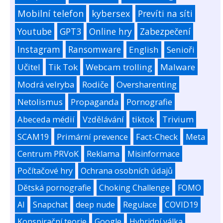
Mobilní telefon
kybersex
Prevíti na síti
Youtube
GPT3
Online hry
Zabezpečení
Instagram
Ransomware
English
Senioři
Učitel
Tik Tok
Webcam trolling
Malware
Modrá velryba
Rodiče
Oversharenting
Netolismus
Propaganda
Pornografie
Abeceda médií
Vzdělávání
tiktok
Trivium
SCAM19
Primární prevence
Fact-Check
Meta
Centrum PRVoK
Reklama
Misinformace
Počítačové hry
Ochrana osobních údajů
Dětská pornografie
Choking Challenge
FOMO
AI
Snapchat
deep nude
Regulace
COVID19
Konspirační teorie
Google
Hybridní válka