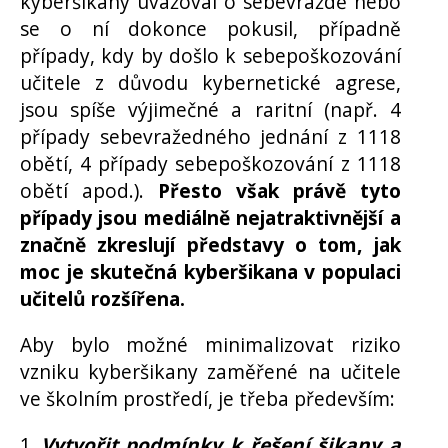
kyberšikany uvažoval o sebevraždě nebo
se o ní dokonce pokusil, případně
případy, kdy by došlo k sebepoškozování
učitele z důvodu kybernetické agrese,
jsou spíše výjimečné a raritní (např. 4
případy sebevražedného jednání z 1118
obětí, 4 případy sebepoškozování z 1118
obětí apod.).
Přesto však právě tyto
případy jsou mediálně nejatraktivnější a
značně zkreslují představy o tom, jak
moc je skutečná kyberšikana v populaci
učitelů rozšířena.
Aby bylo možné minimalizovat riziko
vzniku kyberšikany zaměřené na učitele
ve školním prostředí, je třeba především:
1.
Vytvořit podmínky k řešení šikany a