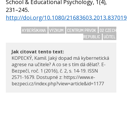
School & Educational Psychology, 1(4),
231–245.
http://doi.org/10.1080/21683603.2013.837019
KYBERŠIKANA
VÝZKUM
CENTRUM PRVOK
O2 CZECH
REPUBLIC
UČITEL
Jak citovat tento text:
KOPECKÝ, Kamil. Jaký dopad má kybernetická
agrese na učitele? A co se s tím dá dělat?. E-
Bezpečí, roč. 1 (2016), č. 2, s. 14-19. ISSN
2571-1679. Dostupné z: https://www.e-
bezpeci.cz/index.php?view=article&id=1177