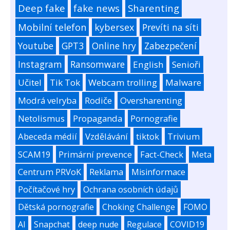
Deep fake
fake news
Sharenting
Mobilní telefon
kybersex
Prevíti na síti
Youtube
GPT3
Online hry
Zabezpečení
Instagram
Ransomware
English
Senioři
Učitel
Tik Tok
Webcam trolling
Malware
Modrá velryba
Rodiče
Oversharenting
Netolismus
Propaganda
Pornografie
Abeceda médií
Vzdělávání
tiktok
Trivium
SCAM19
Primární prevence
Fact-Check
Meta
Centrum PRVoK
Reklama
Misinformace
Počítačové hry
Ochrana osobních údajů
Dětská pornografie
Choking Challenge
FOMO
AI
Snapchat
deep nude
Regulace
COVID19