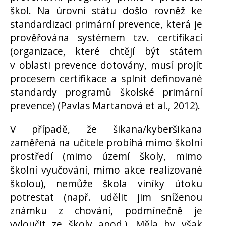
škol. Na úrovni státu došlo rovněž ke
standardizaci primární prevence, která je
prověřována systémem tzv. certifikací
(organizace, které chtějí být státem
v oblasti prevence dotovány, musí projít
procesem certifikace a splnit definované
standardy programů školské primární
prevence) (Pavlas Martanová et al., 2012).
V případě, že šikana/kyberšikana
zaměřená na učitele probíhá mimo školní
prostředí (mimo území školy, mimo
školní vyučování, mimo akce realizované
školou), nemůže škola viníky útoku
potrestat (např. udělit jim sníženou
známku z chování, podmínečně je
vyloučit ze školy apod.). Měla by však