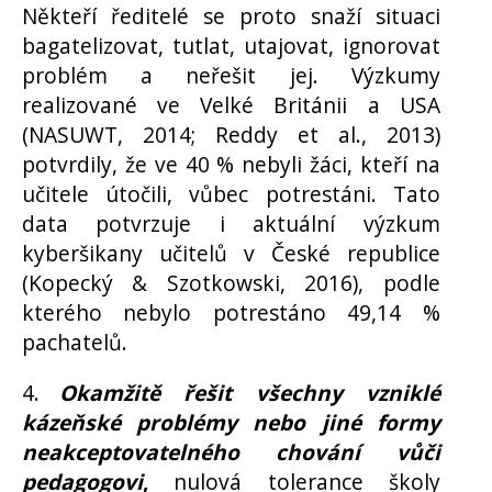
Někteří ředitelé se proto snaží situaci
bagatelizovat, tutlat, utajovat, ignorovat
problém a neřešit jej. Výzkumy
realizované ve Velké Británii a USA
(NASUWT, 2014; Reddy et al., 2013)
potvrdily, že ve 40 % nebyli žáci, kteří na
učitele útočili, vůbec potrestáni. Tato
data potvrzuje i aktuální výzkum
kyberšikany učitelů v České republice
(Kopecký & Szotkowski, 2016), podle
kterého nebylo potrestáno 49,14 %
pachatelů.
4.
Okamžitě řešit všechny vzniklé
kázeňské problémy nebo jiné formy
neakceptovatelného chování vůči
pedagogovi
,
nulová tolerance školy