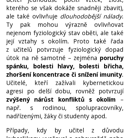
kterého se však dokáže snadněji zbavit),
ale také ovlivňuje
dlouhodobější nálady
.
Ty pak mohou výrazně ovlivňovat
nejenom fyziologický stav oběti, ale také
její vztahy s okolím. Proto také řada
z učitelů potvrzuje fyziologický dopad
útok na ně samotné – zejména
poruchy
spánku, bolesti hlavy, bolesti břicha,
zhoršení koncentrace či snížení imunity
.
Učitelé, kteří zažívali kybernetickou
agresi po delší dobu, rovněž potvrzují
zvýšený nárůst konfliktů s okolím
–
např. s rodinou, spolupracovníky,
nadřízenými, žáky či studenty apod.
Případy, kdy by učitel z důvodu