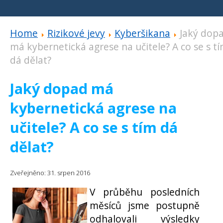
Home
Rizikové jevy
Kyberšikana
Jaký dop
má kybernetická agrese na učitele? A co se s t
dá dělat?
Jaký dopad má
kybernetická agrese na
učitele? A co se s tím dá
dělat?
Zveřejněno: 31. srpen 2016
V průběhu posledních
měsíců jsme postupně
odhalovali výsledky