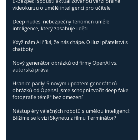
E-Bezpečí spouští aktualizovanou verzi online
videokurzu o umělé inteligenci pro učitele
Deep nudes: nebezpečný fenomén umělé
inteligence, který zasahuje i děti
Když nám AI říká, že nás chápe. O iluzi přátelství s
chatboty
Nový generátor obrázků od firmy OpenAI vs.
autorská práva
Hranice padly! S novým updatem generátorů
obrázků od OpenAI jsme schopni tvořit deep fake
fotografie téměř bez omezení
Nástup éry válečných robotů s umělou inteligencí:
Blížíme se k vizi Skynetu z filmu Terminátor?