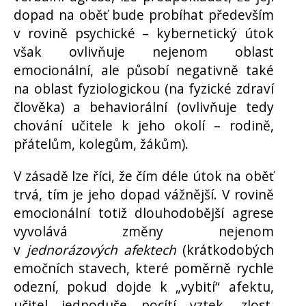
dopad na oběť bude probíhat především
v rovině psychické – kybernetický útok
však ovlivňuje nejenom oblast
emocionální, ale působí negativně také
na oblast fyziologickou (na fyzické zdraví
člověka) a behaviorální (ovlivňuje tedy
chování učitele k jeho okolí – rodině,
přátelům, kolegům, žákům).
V zásadě lze říci, že čím déle útok na oběť
trvá, tím je jeho dopad vážnější. V rovině
emocionální totiž dlouhodobější agrese
vyvolává změny nejenom
v
jednorázových afektech
(krátkodobých
emočních stavech, které poměrně rychle
odezní, pokud dojde k „vybití“ afektu,
učitel jednoduše pocítí vztek, zlost,