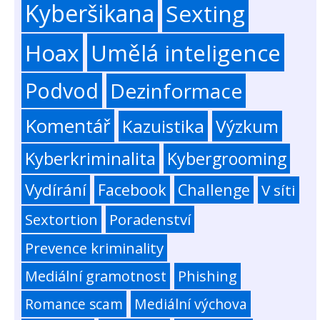
Kyberšikana
Sexting
Hoax
Umělá inteligence
Podvod
Dezinformace
Komentář
Kazuistika
Výzkum
Kyberkriminalita
Kybergrooming
Vydírání
Facebook
Challenge
V síti
Sextortion
Poradenství
Prevence kriminality
Mediální gramotnost
Phishing
Romance scam
Mediální výchova