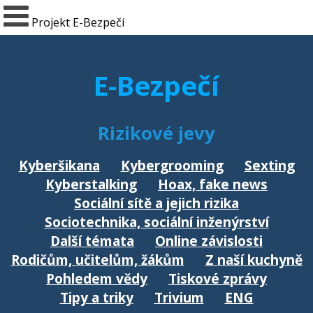
Projekt E-Bezpečí
E-Bezpečí
Rizikové jevy
Kyberšikana
Kybergrooming
Sexting
Kyberstalking
Hoax, fake news
Sociální sítě a jejich rizika
Sociotechnika, sociální inženýrství
Další témata
Online závislosti
Rodičům, učitelům, žákům
Z naší kuchyně
Pohledem vědy
Tiskové zprávy
Tipy a triky
Trivium
ENG