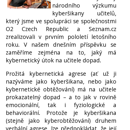
národního výzkumu
kyberšikany učitelů,
který jsme ve spolupráci se společnostmi
O2 Czech Republic a Seznam.cz
zrealizovali v prvním pololetí letošního
roku. V našem dnešním příspěvku se
zaměříme zejména na to, jaký má
kybernetický útok na učitele dopad.
Prožitá kybernetická agrese (ať už ji
nazýváme jako kyberšikana, nebo jako
kybernetické obtěžování) má na učitele
prokazatelný dopad – a to jak v rovině
emocionální, tak i fyziologické a
behaviorální. Protože je kyberšikana
(stejně jako kyberobtěžování) druhem
verbální agrese, lze předpokládat, že její