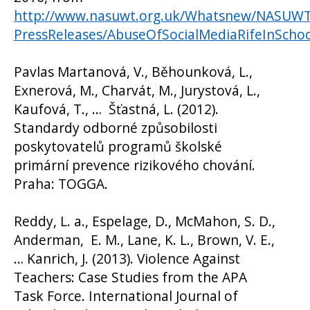
http://www.nasuwt.org.uk/Whatsnew/NASUW
PressReleases/AbuseOfSocialMediaRifeInSchoo
Pavlas Martanová, V., Běhounková, L.,
Exnerová, M., Charvát, M., Jurystová, L.,
Kaufová, T., … Šťastná, L. (2012).
Standardy odborné způsobilosti
poskytovatelů programů školské
primární prevence rizikového chování.
Praha: TOGGA.
Reddy, L. a., Espelage, D., McMahon, S. D.,
Anderman, E. M., Lane, K. L., Brown, V. E.,
… Kanrich, J. (2013). Violence Against
Teachers: Case Studies from the APA
Task Force. International Journal of