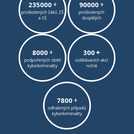
+
+
235000
90000
proškolených žáků ZŠ
proškolených
a SŠ
dospělých
+
+
8000
300
podpořených obětí
vzdělávacích akcí
kyberkriminality
ročně
+
7800
odhalených případů
kyberkriminality