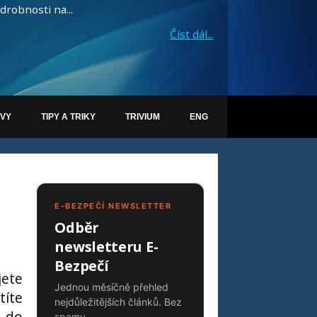
drobnosti na...
Číst dál...
ÁVY
TIPY A TRIKY
TRIVIUM
ENG
E-BEZPEČÍ NEWSLETTER
Odběr
newsletteru E-
Bezpečí
jete
Jednou měsíčně přehled
títe
nejdůležitějších článků. Bez
e do
spamu.