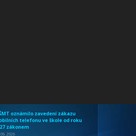
MT oznámilo zavedení zákazu
bilních telefonu ve škole od roku
27 zákonem
 06. 2026