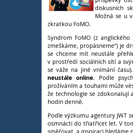
diskusních sk
Možná se u vá
zkratkou FoMO.
Syndrom FoMO (z anglického 
zmeškáme, propásneme“) je druh
se chceme mít neustále přehl
v prostředí sociálních sítí a
se váže na jiné vnímání času)
neustále online
. Podle psyc
prožíváním a touhami může vést 
že technologie se zdokonalují 
hodin denně.
Podle výzkumu agentury JWT s
osmnácti do třiatřicet let. V 
směřovat, a inspiraci hledáme na