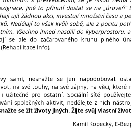
ezignace, jiné to přinutí dostat se na „úroveň“ 
ají ujít žádnou akci, investují množství času a p
ů. Nedělají to však kvůli sobě, ale z pocitu pot
tním. Všechno ihned nasdílí do kyberprostoru, a
ají se ale do začarovaného kruhu plného ún
í (Rehabilitace.info).
vy sami, nesnažte se jen napodobovat ostat
ivot, na své touhy, na své zájmy, na věci, které 
 užitečné pro ostatní. Sociální sítě používejt
vání společných aktivit, nedělejte z nich nástro
nažte se žít životy jiných. Žijte svůj vlastní život
Kamil Kopecký, E-Bez