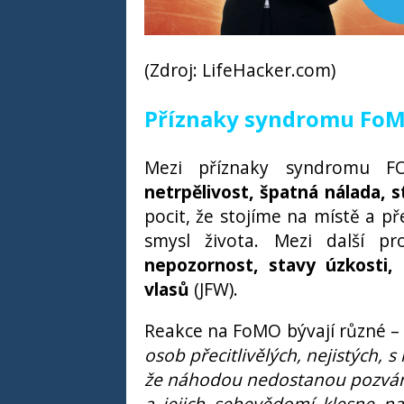
(Zdroj: LifeHacker.com)
Příznaky syndromu Fo
Mezi příznaky syndromu 
netrpělivost, špatná nálada, 
pocit, že stojíme na místě a p
smysl života. Mezi další 
nepozornost, stavy úzkosti,
vlasů
(JFW).
Reakce na FoMO bývají různé –
osob přecitlivělých, nejistých, 
že náhodou nedostanou pozvánku 
a jejich sebevědomí klesne n