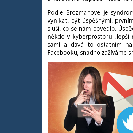
Podle Brozmanové je syndro
vynikat, být úspěšnými, prvním
sluší, co se nám povedlo. Úspě
někdo v kyberprostoru „lepší
sami a dává to ostatním na 
Facebooku, snadno zažíváme sm