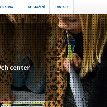
PORADNA
KE STAŽENÍ
KONTAKT
ých center
y