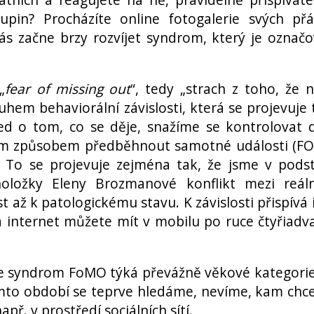
upin? Procházíte online fotogalerie svých přá
s začne brzy rozvíjet syndrom, který je označ
„
fear of missing out
“, tedy „strach z toho, že 
em behaviorální závislosti, která se projevuje 
ed o tom, co se děje, snažíme se kontrolovat 
 svým způsobem předběhnout samotné události (
. To se projevuje zejména tak, že jsme v pods
holožky Eleny Brozmanové konflikt mezi reá
až k patologickému stavu. K závislosti přispívá i
a internet můžete mít v mobilu po ruce čtyřiadv
e syndrom FoMO týká převážně věkové kategori
tomto období se teprve hledáme, nevíme, kam ch
př. v prostředí sociálních sítí.