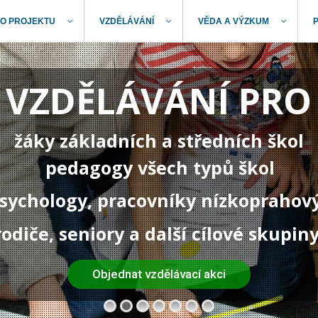
O PROJEKTU
VZDĚLÁVÁNÍ
VĚDA A VÝZKUM
VZDĚLÁVÁNÍ PRO
žáky základních a středních škol
pedagogy všech typů škol
 psychology, pracovníky nízkoprahov
rodiče, seniory a další cílové skupin
Objednat vzdělávací akci