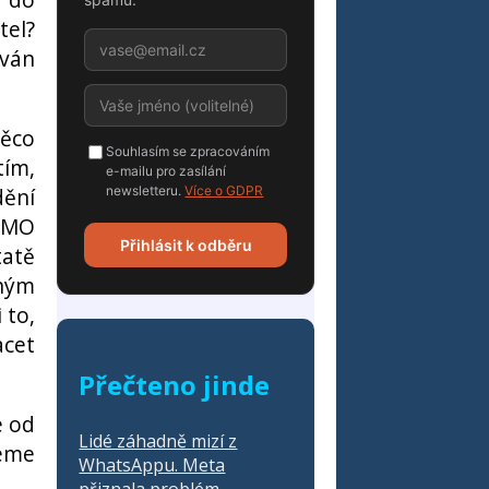
tel?
ován
něco
Souhlasím se zpracováním
tím,
e-mailu pro zasílání
dění
newsletteru.
Více o GDPR
FOMO
Přihlásit k odběru
tatě
lným
 to,
acet
Přečteno jinde
e od
Lidé záhadně mizí z
ceme
WhatsAppu. Meta