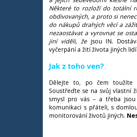
Některé to rozloží do totální r
obdivovaných, a proto si nenech
do nákupů drahých věcí a zážitk
nezaostávat a vyrovnat se osta
jiní viděli, že
jsou IN. Dostáv
vyčerpání a žití života jiných lid
Jak z toho ven?
Dělejte to, po čem toužíte 
Soustřeďte se na svůj vlastní ž
smysl pro vás – a třeba jsou i
komunikaci s přáteli, s domlou
monitorování životů jiných.
Nes