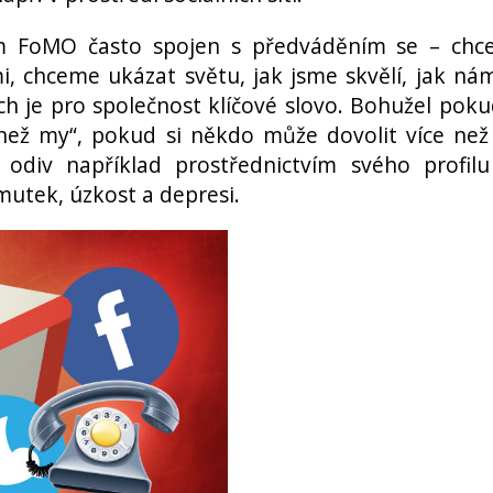
m FoMO často spojen s předváděním se – chc
i, chceme ukázat světu, jak jsme skvělí, jak ná
ch je pro společnost klíčové slovo. Bohužel poku
 než my“, pokud si někdo může dovolit více ne
odiv například prostřednictvím svého profil
utek, úzkost a depresi.