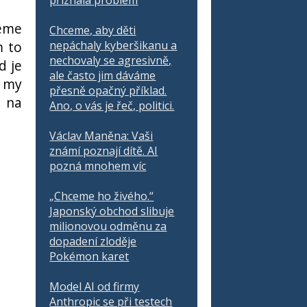
přiznala problém
eme
Chceme, aby děti
m to
nepáchaly kyberšikanu a
nechovaly se agresivně,
d je
ale často jim dáváme
ž my
přesně opačný příklad.
u na
Ano, o vás je řeč, politici.
Václav Maněna: Vaši
známí poznají dítě. AI
pozná mnohem víc
„Chceme ho živého.“
Japonský obchod slibuje
milionovou odměnu za
dopadení zloděje
Pokémon karet
Model AI od firmy
Anthropic se při testech