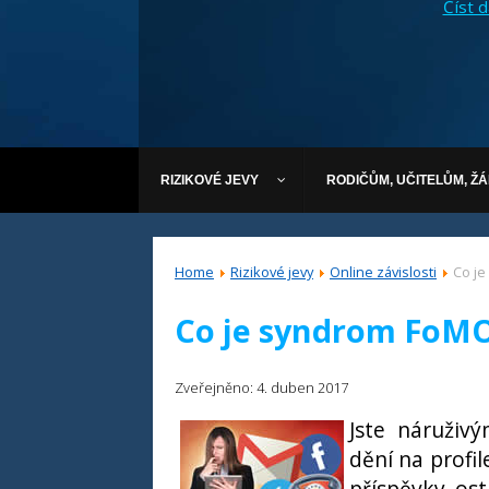
Číst dá
RIZIKOVÉ JEVY
RODIČŮM, UČITELŮM, Ž
Home
Rizikové jevy
Online závislosti
Co j
Co je syndrom FoM
Zveřejněno: 4. duben 2017
Jste náruživý
dění na profil
příspěvky ost