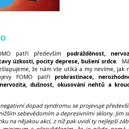
MO
FOMO patří především
podrážděnost, nervoz
stavy úzkosti, pocity deprese, bušení srdce
. M
řešlapujeme, že nám vše utíká a my nevíme, jak n
projevy FOMO patří
prokrastinace, nerozhodn
 nervozita, dušnost, okusování nehtů a krou
negativní dopad syndromu se projevuje předevš
s nižším sebevědomím a depresivními sklony. Jim st
na nějakou akci, z níž pak uvidí ty nejlepší záb
a minimum s přesvědčením, že je nikdo nemá 