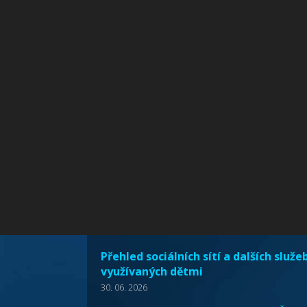
Přehled sociálních sítí a dalších služe
využívaných dětmi
30. 06. 2026