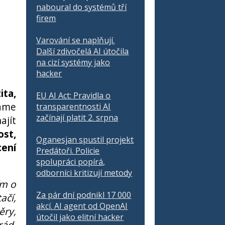
naboural do systémů tří
firem
Varování se naplňují.
Další zdivočelá AI útočila
na cizí systémy jako
hacker
ita,
EU AI Act: Pravidla o
áme
transparentnosti AI
začínají platit 2. srpna
ajít
ost,
Oganesjan spustil projekt
cení
Predátoři. Policie
spolupráci popírá,
odborníci kritizují metody
ím o
Za pár dní podnikl 17 000
ačí,
akcí. AI agent od OpenAI
ěry,
útočil jako elitní hacker
rád.