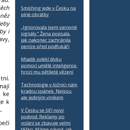
těch
Smishing jede v Česku na
plné obrátky
eněz
řeby
„Ignorovala jsem varovné
by i
signály.“ Žena popsala,
avy,
jak nakonec zachránila
peníze před podfukáři
Mladík svlékl dívku
pomocí umělé inteligence,
hrozí mu pětileté vězení
ní.
Technologie v ložnici nám
mají
kradou spánek. Nejsou
e ke
ale jediným viníkem
je k
.
V Česku se šíří nový
podvod. Reklamy po
pečí
volání se zbavuje velmi
těžko. Máme návod, jak