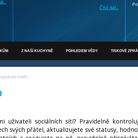
l...
Po
Číst dál...
ÁKŮM
Z NAŠÍ KUCHYNĚ
POHLEDEM VĚDY
TISKOVÉ ZPR
e syndrom FoMO
O
mi uživateli sociálních sítí? Pravidelně kontrolu
ech svých přátel, aktualizujete své statusy, hodno
atních a reagujete na ně, pravidelně přispívát