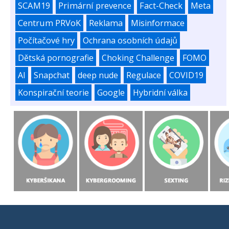
SCAM19
Primární prevence
Fact-Check
Meta
Centrum PRVoK
Reklama
Misinformace
Počítačové hry
Ochrana osobních údajů
Dětská pornografie
Choking Challenge
FOMO
AI
Snapchat
deep nude
Regulace
COVID19
Konspirační teorie
Google
Hybridní válka