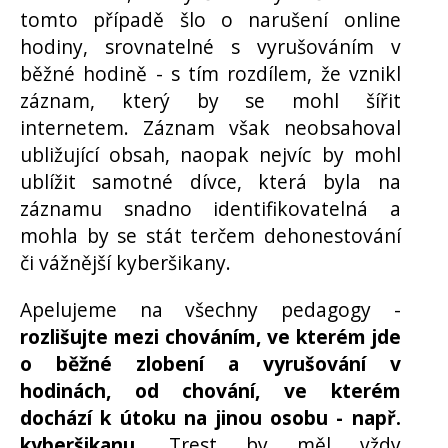
tomto případě šlo o narušení online
hodiny, srovnatelné s vyrušováním v
běžné hodině - s tím rozdílem, že vznikl
záznam, který by se mohl šířit
internetem. Záznam však neobsahoval
ubližující obsah, naopak nejvíc by mohl
ublížit samotné dívce, která byla na
záznamu snadno identifikovatelná a
mohla by se stát terčem dehonestování
či vážnější kyberšikany.
Apelujeme na všechny pedagogy -
rozlišujte mezi chováním, ve kterém jde
o běžné zlobení a vyrušování v
hodinách, od chování, ve kterém
dochází k útoku na jinou osobu - např.
kyberšikanu
. Trest by měl vždy