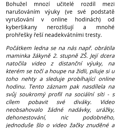
Bohužel mnozí učitelé rozdíl mezi
narušováním výuky (ve své podstatě
vyrušování v online hodinách) od
kyberšikany nerozlišují a mnohé
prohřešky řeší neadekvátními tresty.
Počátkem ledna se na nás např. obrátila
maminka žákyně 2. stupně ZŠ. Její dcera
natočila video z distanční výuky, na
kterém se točí a houpe na židli, piluje si u
toho nehty a sleduje probíhající online
hodinu. Tento záznam pak nasdílela na
svůj soukromý profil na sociální síti - s
cílem pobavit své diváky. Video
neobsahovalo žádné nadávky, urážky,
dehonestování, nic podobného,
jednoduše šlo o video žačky znuděné a