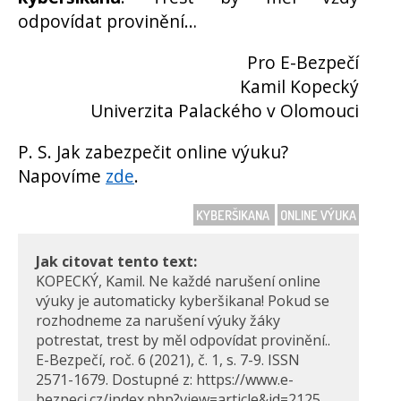
odpovídat provinění…
Pro E-Bezpečí
Kamil Kopecký
Univerzita Palackého v Olomouci
P. S. Jak zabezpečit online výuku?
Napovíme
zde
.
KYBERŠIKANA
ONLINE VÝUKA
Jak citovat tento text:
KOPECKÝ, Kamil. Ne každé narušení online
výuky je automaticky kyberšikana! Pokud se
rozhodneme za narušení výuky žáky
potrestat, trest by měl odpovídat provinění..
E-Bezpečí, roč. 6 (2021), č. 1, s. 7-9. ISSN
2571-1679. Dostupné z: https://www.e-
bezpeci.cz/index.php?view=article&id=2125