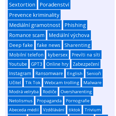
Sextortion
Poradenství
Prevence kriminality
Mediální gramotnost
Phishing
Romance scam
Mediální výchova
Deep fake
fake news
Sharenting
Mobilní telefon
kybersex
Prevíti na síti
Youtube
GPT3
Online hry
Zabezpečení
Instagram
Ransomware
English
Senioři
Učitel
Tik Tok
Webcam trolling
Malware
Modrá velryba
Rodiče
Oversharenting
Netolismus
Propaganda
Pornografie
Abeceda médií
Vzdělávání
tiktok
Trivium