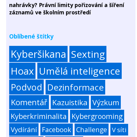
nahrávky? Právní limity pořizování a šíření
záznamů ve školním prostředí
Oblíbené štítky
Kyberšikana
Sexting
Hoax
Umělá inteligence
Podvod
Dezinformace
Komentář
Kazuistika
Výzkum
Kyberkriminalita
Kybergrooming
Vydírání
Facebook
Challenge
V síti