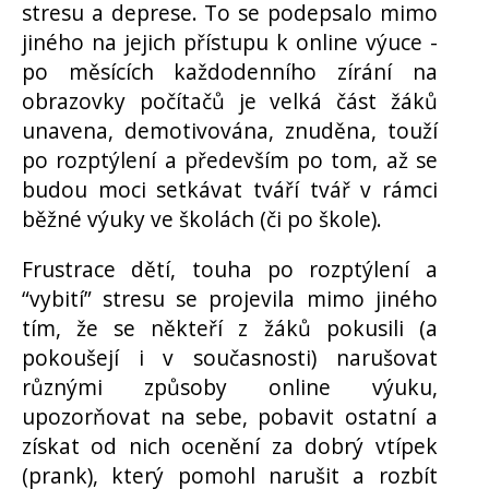
stresu a deprese. To se podepsalo mimo
jiného na jejich přístupu k online výuce -
po měsících každodenního zírání na
obrazovky počítačů je velká část žáků
unavena, demotivována, znuděna, touží
po rozptýlení a především po tom, až se
budou moci setkávat tváří tvář v rámci
běžné výuky ve školách (či po škole).
Frustrace dětí, touha po rozptýlení a
“vybití” stresu se projevila mimo jiného
tím, že se někteří z žáků pokusili (a
pokoušejí i v současnosti) narušovat
různými způsoby online výuku,
upozorňovat na sebe, pobavit ostatní a
získat od nich ocenění za dobrý vtípek
(prank), který pomohl narušit a rozbít