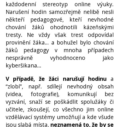
každodenní stereotyp online výuky.
Narušení hodin samozřejmě nelibě nesli
někteří pedagogové, kteří nevhodné
chování žáků ohodnotili kázeňskými
tresty. Ne vždy však trest odpovídal
provinění žáka… a bohužel bylo chování
žáků pedagogy v mnoha případech
nesprávně vyhodnoceno jako
kyberšikana...
V případě, že žáci narušují hodinu
a
“zlobí”, např. sdílejí nevhodný obsah
(videa, fotografie), komunikují bez
vyzvání, snaží se poškádlit spolužáky či
učitele, zkoušejí, co všechno jim online
vzdělávací systémy umožňují a kde všude
jsou slabá místa,
neznamená to, že by se