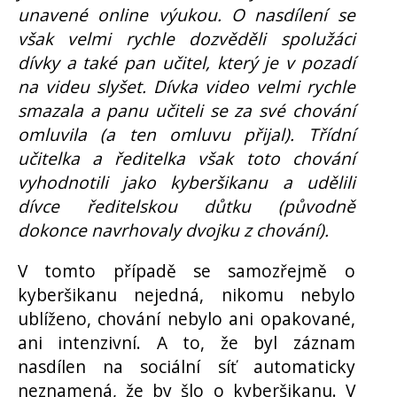
unavené online výukou. O nasdílení se
však velmi rychle dozvěděli spolužáci
dívky a také pan učitel, který je v pozadí
na videu slyšet. Dívka video velmi rychle
smazala a panu učiteli se za své chování
omluvila (a ten omluvu přijal). Třídní
učitelka a ředitelka však toto chování
vyhodnotili jako kyberšikanu a udělili
dívce ředitelskou důtku (původně
dokonce navrhovaly dvojku z chování).
V tomto případě se samozřejmě o
kyberšikanu nejedná, nikomu nebylo
ublíženo, chování nebylo ani opakované,
ani intenzivní. A to, že byl záznam
nasdílen na sociální síť automaticky
neznamená, že by šlo o kyberšikanu. V