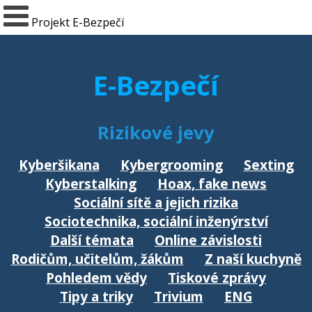
Projekt E-Bezpečí
E-Bezpečí
Rizikové jevy
Kyberšikana
Kybergrooming
Sexting
Kyberstalking
Hoax, fake news
Sociální sítě a jejich rizika
Sociotechnika, sociální inženýrství
Další témata
Online závislosti
Rodičům, učitelům, žákům
Z naší kuchyně
Pohledem vědy
Tiskové zprávy
Tipy a triky
Trivium
ENG