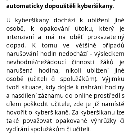
automaticky dopouštěli kyberšikany
.
U kyberšikany dochází k ublížení jiné
osobě, k opakování útoku, který je
intenzivní a má na oběť prokazatelný
dopad. K tomu ve většině případů
narušování hodin nedochází - výsledkem
nevhodné/nežádoucí činnosti žáků je
narušená hodina, nikoli ublížení jiné
osobě (učiteli či spolužákům). Výjimku
tvoří situace, kdy dojde k nahrání hodiny
a nasdílení záznamu do online prostředí s
cílem poškodit učitele, zde je již namístě
hovořit o kyberšikaně. Za kyberšikanu lze
také považovat opakované výhrůžky či
vydírání spolužákům či učiteli.