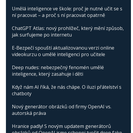
Umělá inteligence ve škole: proč je nutné učit se s
ní pracovat – a proč s ní pracovat opatrně
ChatGPT Atlas: nový prohlížeč, který mění způsob,
jak surfujeme po internetu
E-Bezpečí spouští aktualizovanou verzi online
videokurzu o umělé inteligenci pro učitele
Deep nudes: nebezpečný fenomén umělé
inteligence, který zasahuje i děti
Když nám AI říká, že nás chápe. O iluzi přátelství s
chatboty
Nový generátor obrázků od firmy OpenAI vs.
autorská práva
Hranice padly! S novým updatem generátorů
obrázků od OpenAI jsme schopni tvořit deep fake